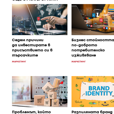
Седем причини
Бизнес стойността
да инвестирате в
по-доброто
присъствието си в
потребителско
търсачките
изживяване
МАРКЕТИНГ
МАРКЕТИНГ
Проблемът, който
Разпиляната бранд