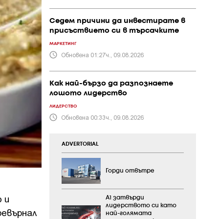
Седем причини да инвестирате в
присъствието си в търсачките
МАРКЕТИНГ
Обновена 01:27ч., 09.08.2026
Как най-бързо да разпознаете
лошото лидерство
ЛИДЕРСТВО
Обновена 00:33ч., 09.08.2026
ADVERTORIAL
Горди отвътре
 и
А1 затвърди
лидерството си като
ревърнал
най-голямата