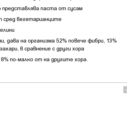
о представлява паста от сусам
т сред вегетарианците
селини
и, дава на организма 52% повече фибри, 13%
ахари, в сравнение с други хора
 8% по-малко от на другите хора.