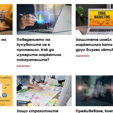
 на
Поведението на
Защитете имейл
купувачите се е
маркетинга като
променило. Как да
друг бизнес акти
измерите маркетинг
МАРКЕТИНГ
показателите?
МАРКЕТИНГ
Защо страхотните
Преживяване, кое