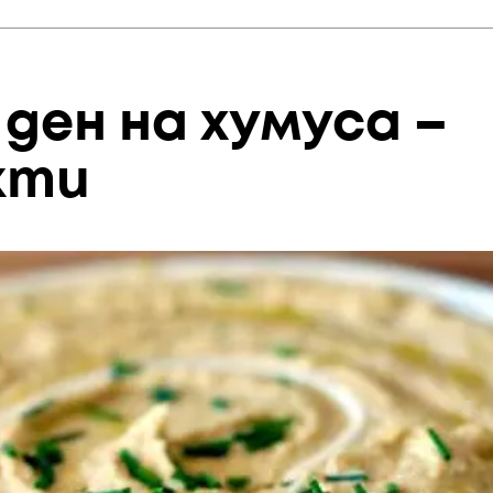
ден на хумуса –
кти