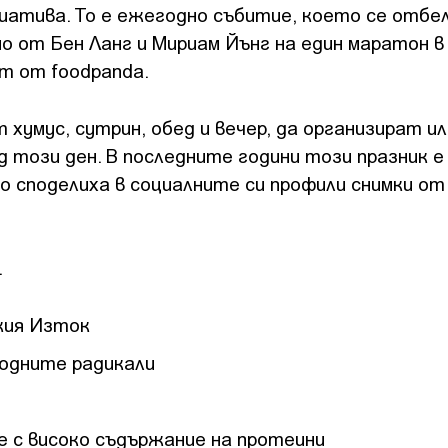
циатива. То е ежегодно събитие, което се отбе
но от Бен Ланг и Мириам Йънг на един маратон в
ат от foodpanda.
хумус, сутрин, обед и вечер, да организират ил
д този ден. В последните години този празник е
 споделиха в социалните си профили снимки от
.
зкия Изток
бодните радикали
 с високо съдържание на протеини