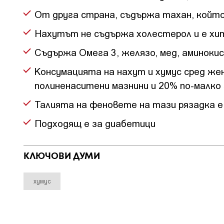
От друга страна, съдържа тахан, койт
Нахутът не съдържа холестерол и е хи
Съдържа Омега 3, желязо, мед, аминоки
Консумацията на нахут и хумус сред жен
полиненаситени мазнини и 20% по-малко з
Талията на феновете на тази рязадка е
Подходящ е за диабетици
КЛЮЧОВИ ДУМИ
хумус