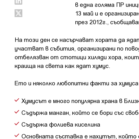
в една голяма ПР ини
13 май и е организира
през 2012г., съобщав
На този ден се насърчават хората да ядат 
участват в събития, организирани по пово
отбелязван от стотици хиляди хора, които
краища на света как ядат хумус.
Ето и няколко любопитни факти за хумуса
Хумусът е много популярна храна в Бли
Съдържа манган, който се бори със сво
Съдържа фолиева киселина
Основната съставка е нахутът, който е