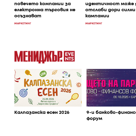
повечето компании за
идентичност може 
електронна търговия не
отслаби дори силни
осъзнават
кампании
МАРКЕТИНГ
МАРКЕТИНГ
Калпазанска есен 2026
9-и банково-финанс
форум