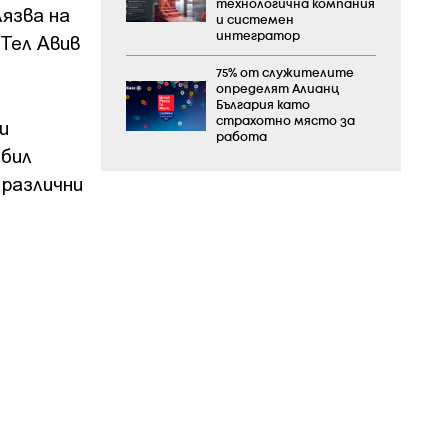
технологична компания
лязва на
и системен
 Тел Авив
интегратор
75% от служителите
определят Алианц
България като
и
страхотно място за
работа
 бил
 различни