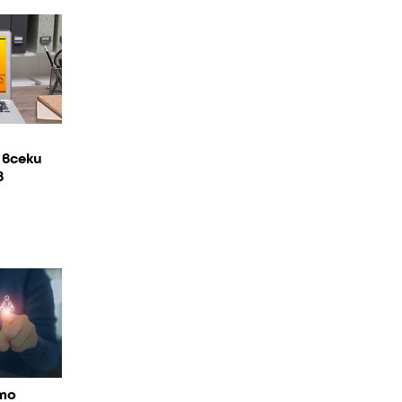
 всеки
в
то