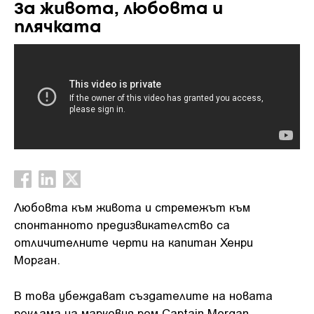
За живота, любовта и
плячката
Любовта към живота и стремежът към
спонтанното предизвикателство са
отличителните черти на капитан Хенри
Морган.
В това убеждават създателите на новата
реклама на марковия ром Captain Morgan.