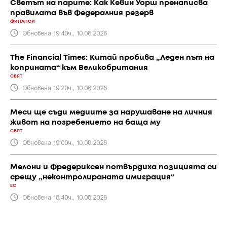
Светът на парите: Как Кевин Уорш пренаписва
правилата във Федералния резерв
ФИНАНСИ
Обновена 19:40ч., 10.08.2026
The Financial Times: Китай пробива „Леден път на
коприната“ към Великобритания
СВЯТ
Обновена 19:20ч., 10.08.2026
Меси ще съди медиите за нарушаване на личния
живот на погребението на баща му
СВЯТ
Обновена 19:00ч., 10.08.2026
Мелони и Фредериксен потвърдиха позицията си
срещу „неконтролираната имиграция“
ЕС
Обновена 18:40ч., 10.08.2026