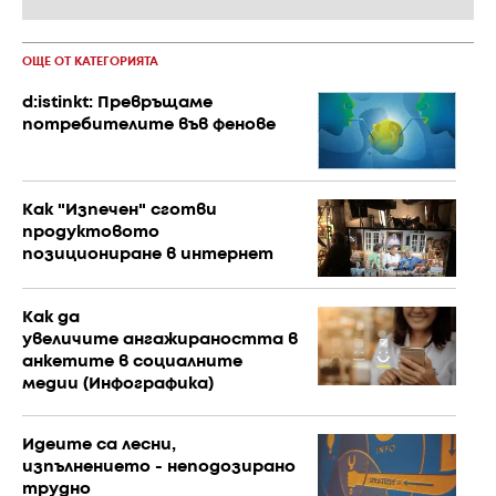
ОЩЕ ОТ КАТЕГОРИЯТА
d:istinkt: Превръщаме
потребителите във фенове
Как "Изпечен" сготви
продуктовото
позициониране в интернет
Как да
увеличите ангажираността в
анкетите в социалните
медии (Инфографика)
Идеите са лесни,
изпълнението - неподозирано
трудно