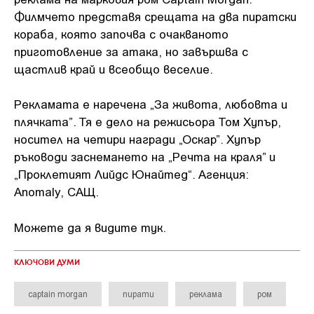
Филмчето представя срещата на два пиратски
кораба, която започва с очакваното
приготовление за атака, но завършва с
щастлив край и всеобщо веселие.
Рекламата е наречена „За живота, любовта и
плячката”. Тя е дело на режисьора Том Хупър,
носител на четири награди „Оскар”. Хупър
ръководи заснемането на „Речта на краля” и
„Проклетият Лийдс Юнайтед“. Агенция:
Anomaly, САЩ.
Можете да я видите тук.
КЛЮЧОВИ ДУМИ
captain morgan
пирати
реклама
ром