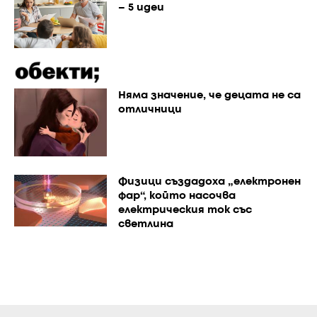
– 5 идеи
Няма значение, че децата не са
отличници
Физици създадоха „електронен
фар“, който насочва
електрическия ток със
светлина