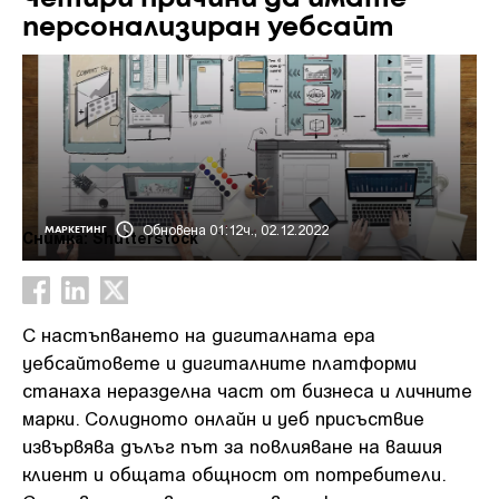
персонализиран уебсайт
Обновена 01:12ч., 02.12.2022
МАРКЕТИНГ
Снимка: Shutterstock
С настъпването на дигиталната ера
уебсайтовете и дигиталните платформи
станаха неразделна част от бизнеса и личните
марки. Солидното онлайн и уеб присъствие
извървява дълъг път за повлияване на вашия
клиент и общата общност от потребители.