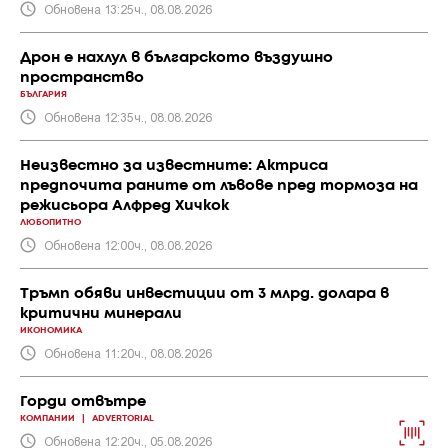
Обновена 13:25ч., 08.08.2026
Дрон е нахлул в българското въздушно
пространство
БЪЛГАРИЯ
Обновена 12:35ч., 08.08.2026
Неизвестно за известните: Актриса
предпочита раните от лъвове пред тормоза на
режисьора Алфред Хичкок
ЛЮБОПИТНО
Обновена 12:00ч., 08.08.2026
Тръмп обяви инвестиции от 3 млрд. долара в
критични минерали
ИКОНОМИКА
Обновена 11:20ч., 08.08.2026
Горди отвътре
КОМПАНИИ
|
ADVERTORIAL
Обновена 12:20ч., 05.08.2026