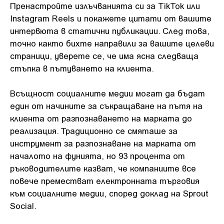
Пренастройте излъчванията си за TikTok или
Instagram Reels и покажете цитати от вашите
интервюта в статични публикации. След това,
точно както бихте направили за вашите целеви
страници, уверете се, че има ясна следваща
стъпка в пътуването на клиента.
Всъщност социалните медии могат да бъдат
един от начините за съкращаване на пътя на
клиента от разпознаването на марката до
реализация. Традиционно се смяташе за
инструмент за разпознаване на марката от
началото на фунията, но 93 процента от
ръководителите казват, че компаниите все
повече преместват електронната търговия
към социалните медии, според доклад на Sprout
Social.