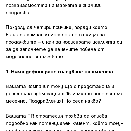
познаваемостта на марката в значими
продажби.
По-долу са четири причини, поради които
вашата кампания може да не стимулира
продажбите – и как да коригирате усилията си,
за да започнете да печелите повече от
медийното отразяване.
1. Няма дефинирано пътуване на клиента
Вашата компания току-що е представена в
дигитална публикация с 15 милиона посетители
месечно. Поздравления! Но сега какво?
Вашата PR стратегия трябва да описва
подробно как потенциален клиент, който току-
що ви е открил чрез медиите, преминава от