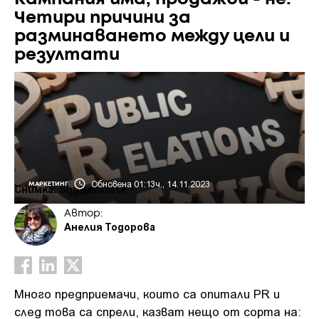
Четири причини за
разминаването между цели и
резултати
Обновена 01:13ч., 14.11.2023
МАРКЕТИНГ
Снимка: Shutterstock
Автор:
Анелия Тодорова
Много предприемачи, които са опитали PR и
след това са спрели, казват нещо от сорта на: