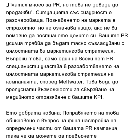
„Платих много за PR, но това не доведе до
продажби“. Ситуацията със сигурност е
разочароваща. Познаването на марката е
страхотно, но не означава нищо, ако не ви
помогне да постигнете целите си. Вашите PR
усилия трябва да бъдат тясно съгласувани с
цялостната ви маркетингова стратегия.
Въпреки това, само един на всеки пет PR
специалисти участва в разработването на
цялостната маркетингова стратегия на
компанията, според Meltwater. Това води до
пропуснати възможности за свързване на
медийното отразяване с вашите KPI.
Ето добрата новина: Поправянето на това
обикновено е въпрос на фина настройка на
определени части от вашата PR кампания,
така че да можете да превърнете