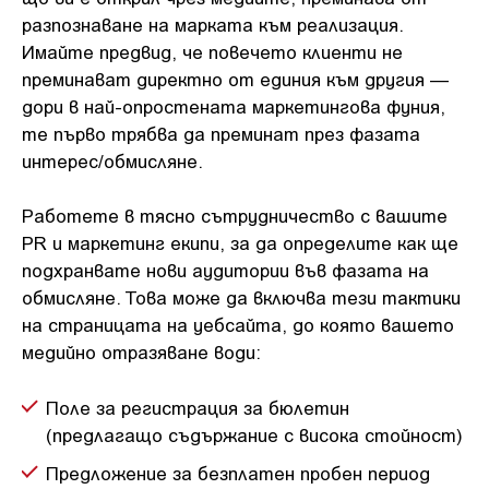
разпознаване на марката към реализация.
Имайте предвид, че повечето клиенти не
преминават директно от единия към другия —
дори в най-опростената маркетингова фуния,
те първо трябва да преминат през фазата
интерес/обмисляне.
Работете в тясно сътрудничество с вашите
PR и маркетинг екипи, за да определите как ще
подхранвате нови аудитории във фазата на
обмисляне. Това може да включва тези тактики
на страницата на уебсайта, до която вашето
медийно отразяване води:
Поле за регистрация за бюлетин
(предлагащо съдържание с висока стойност)
Предложение за безплатен пробен период