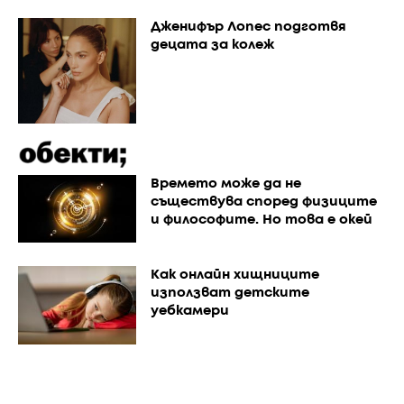
Дженифър Лопес подготвя
децата за колеж
Времето може да не
съществува според физиците
и философите. Но това е окей
Как онлайн хищниците
използват детските
уебкамери