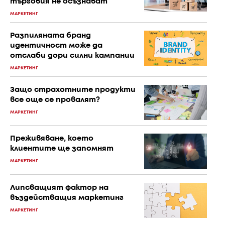
търговия не осъзнават
МАРКЕТИНГ
Разпиляната бранд
идентичност може да
отслаби дори силни кампании
МАРКЕТИНГ
Защо страхотните продукти
все още се провалят?
МАРКЕТИНГ
Преживяване, което
клиентите ще запомнят
МАРКЕТИНГ
Липсващият фактор на
въздействащия маркетинг
МАРКЕТИНГ