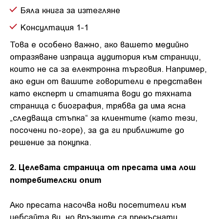
Бяла книга за изтегляне
Консултация 1-1
Това е особено важно, ако вашето медийно
отразяване изпраща аудитория към страници,
които не са за електронна търговия. Например,
ако един от вашите говорители е представен
като експерт и статията води до тяхната
страница с биография, трябва да има ясна
„следваща стъпка“ за клиентите (като тези,
посочени по-горе), за да ги приближите до
решение за покупка.
2. Целевата страница от пресата има лош
потребителски опит
Ако пресата насочва нови посетители към
уебсайта ви, но връзките са прекъснати,