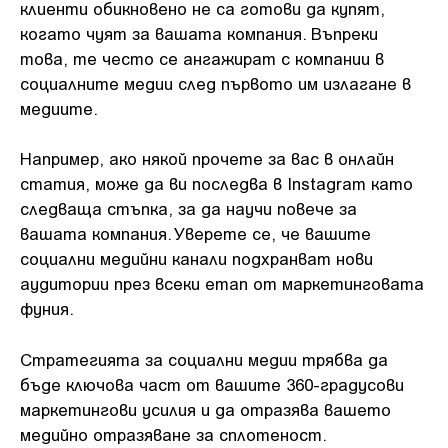
клиенти обикновено не са готови да купят,
когато чуят за вашата компания. Въпреки
това, те често се ангажират с компании в
социалните медии след първото им излагане в
медиите.
Например, ако някой прочете за вас в онлайн
статия, може да ви последва в Instagram като
следваща стъпка, за да научи повече за
вашата компания. Уверете се, че вашите
социални медийни канали подхранват нови
аудитории през всеки етап от маркетинговата
фуния.
Стратегията за социални медии трябва да
бъде ключова част от вашите 360-градусови
маркетингови усилия и да отразява вашето
медийно отразяване за сплотеност.