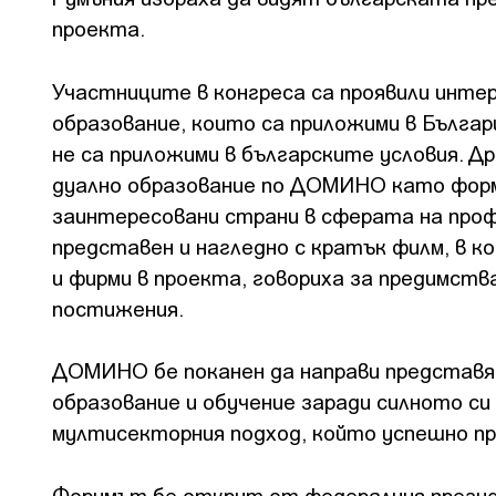
проекта.
Участниците в конгреса са проявили инте
образование, които са приложими в Българ
не са приложими в българските условия. Д
дуално образование по ДОМИНО като форм
заинтересовани страни в сферата на про
представен и нагледно с кратък филм, в к
и фирми в проекта, говориха за предимств
постижения.
ДОМИНО бе поканен да направи представя
образование и обучение заради силното си 
мултисекторния подход, който успешно пр
Форумът бе открит от федералния презид