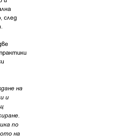
ална
, след
.
две
 практики
си
дане на
и и
бщ
сиране.
ика по
вото на