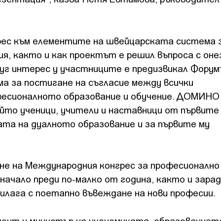
рес към елементите на швейцарската система 
ия, както и как проектът е решил въпроса с оне
руг интерес у участниците е предизвикал Фору
а за постигане на съгласие между всички
фесионалното образование и обучение. ДОМИНО
ойто ученици, учители и наставници от първите
ата на дуалното образование и за първите му
не на Международния конгрес за професионално
начало преди по-малко от година, както и зара
илага с поетапно въвеждане на нови професии.
ент и министър на икономиката, образованиет