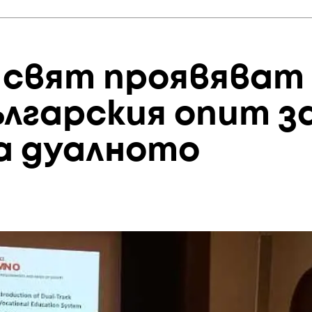
 свят проявяват
ългарския опит з
а дуалното