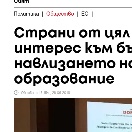
Свят
Политика
|
Общество
|
ЕС
|
Страни от цял
интерес към б
навлизането н
образование
Обновена 13:15ч., 28.06.2016