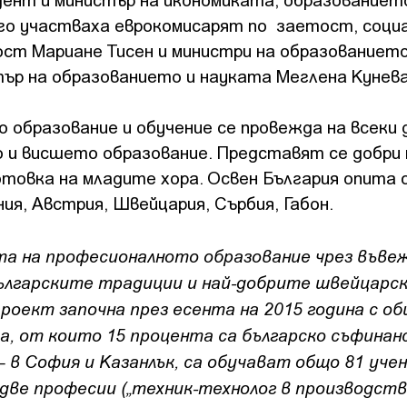
го участваха еврокомисарят по заетост, соци
ост Мариане Тисен и министри на образованието
тър на образованието и науката Меглена Кунева
 образование и обучение се провежда на всеки 
но и висшето образование. Представят се добри
отовка на младите хора. Освен България опита 
ия, Австрия, Швейцария, Сърбия, Габон.
 на професионалното образование чрез въвеж
българските традиции и най-добрите швейцарск
оект започна през есента на 2015 година с о
а, от които 15 процента са българско съфинан
 в София и Казанлък, са обучават общо 81 учен
ве професии („техник-технолог в производст