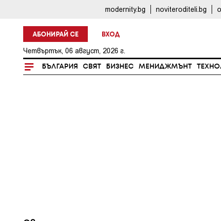
modernity.bg
noviteroditeli.bg
o
АБОНИРАЙ СЕ
ВХОД
Четвъртък, 06 август, 2026 г.
БЪЛГАРИЯ
СВЯТ
БИЗНЕС
МЕНИДЖМЪНТ
ТЕХНО