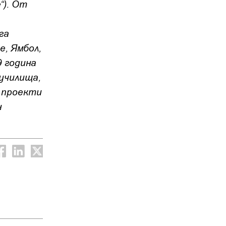
“). От
га
е, Ямбол,
9 година
училища,
и проекти
н