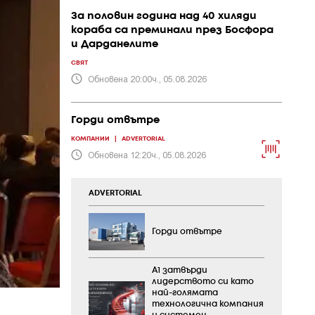
За половин година над 40 хиляди
кораба са преминали през Босфора
и Дарданелите
СВЯТ
Обновена 20:00ч., 05.08.2026
Горди отвътре
КОМПАНИИ
|
ADVERTORIAL
Обновена 12:20ч., 05.08.2026
ADVERTORIAL
Горди отвътре
А1 затвърди
лидерството си като
най-голямата
технологична компания