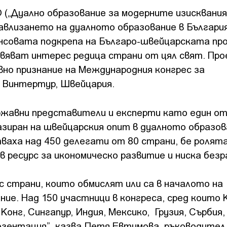
„Дуално образование за модерните изисквания
авлизането на дуалното образование в България
нсовата подкрепа на Българо-швейцарската про
явяват интерес редица страни от цял свят. Пр
вно признание на Международния конгрес за
в Винтертур, Швейцария.
авни представители и експерти като един от
зиран на швейцарския опит в дуалното образов
ваха над 450 делегати от 80 страни, бе ролята
 ресурс за икономическо развитие и ниска без
 страни, които обмислят или са в началото на
ие. Над 150 участници в конгреса, сред които 
нг, Сингапур, Индия, Мексико, Грузия, Сърбия,
езентация”, казва Петя Евтимова, ръководител