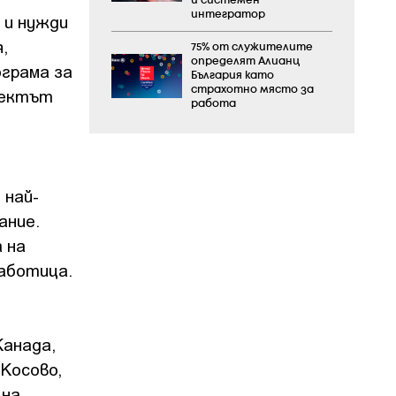
и системен
интегратор
 и нужди
,
75% от служителите
определят Алианц
грама за
България като
страхотно място за
оектът
работа
 най-
ание.
 на
работица.
Канада,
 Косово,
 на