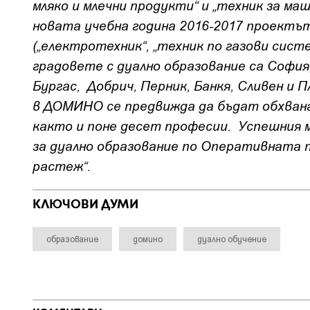
мляко и млечни продукти“ и „техник за ма
новата учебна година 2016-2017 проектът
(„електротехник“, „техник по газови систе
градовете с дуално образование са София,
Бургас, Добрич, Перник, Банкя, Сливен и 
в ДОМИНО се предвижда да бъдат обхвана
както и поне десет професии. Успешния 
за дуално образование по Оперативната п
растеж“.
КЛЮЧОВИ ДУМИ
образование
домино
дуално обучение