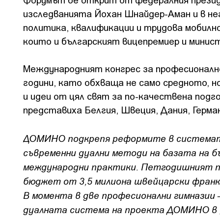
изследванията Йохан Шнайдер-Аман и в не
политика, квалификации и трудова мобилн
които и българският вицепремиер и минис
Международният конгрес за професионално
години, като обхваща не само средното, 
и идеи от цял свят за по-качествена подг
представиха Белгия, Швеция, Дания, Герман
ДОМИНО подкрепя реформите в системата
съвременни дуални методи на базата на 
международни практики. Петгодишният пр
бюджет от 3,5 милиона швейцарски франк
В момента в две професионални гимназии –
дуалната система на проекта ДОМИНО в д