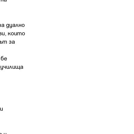
за дуално
зи, които
мът за
 бе
 училища
ди
о и