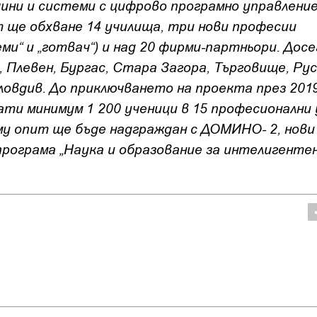
шини и системи с цифрово програмно управление
 ще обхване 14 училища, три нови професии
ми“ и „готвач“) и над 20 фирми-партньори. Досе
 Плевен, Бургас, Стара Загора, Търговище, Рус
Пловдив. До приключването на проекта през 201
ти минимум 1 200 ученици в 15 професионални 
му опит ще бъде надграждан с ДОМИНО- 2, нов
рограма „Наука и образование за интелигенте