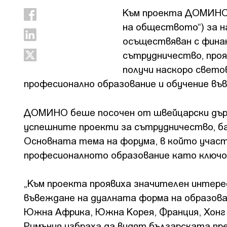
Към проекта ДОМИНО (
на обществото“) за н
осъществяван с фина
сътрудничество, про
получи наскоро свето
професионално образование и обучение въ
ДОМИНО беше посочен от швейцарски държ
успешните проекти за сътрудничество, ба
Основната тема на форума, в който участ
професионалното образование като ключов
„Към проекта проявиха значителен интерес
въвеждане на дуалната форма на образован
Южна Африка, Южна Корея, Франция, Хонг Ко
Румъния избраха да видят българската пр