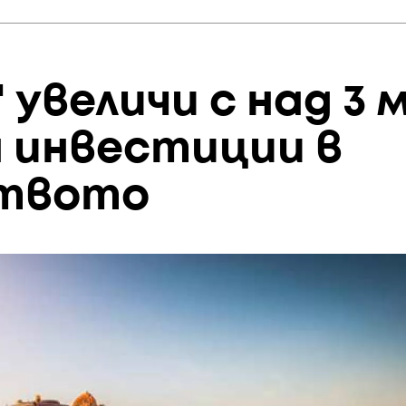
увеличи с над 3 м
а инвестиции в
твото