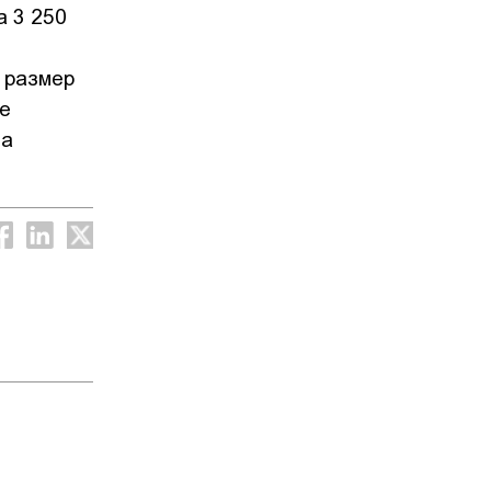
а 3 250
 размер
се
за