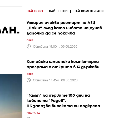
НАЙ-НОВО
|
НАЙ-ЧЕТЕНИ
|
НАЙ-КОМЕНТИРАНИ
Унгария очаква рестарт на АЕЦ
лн.
„Пакш“, след като нивото на Дунав
започна да се покачва
СВЯТ
Обновена 15:00ч., 06.08.2026
Китайска шпионска компютърна
програма е открита в 13 държави
СВЯТ
Обновена 14:45ч., 06.08.2026
"Галъп" за първите 100 дни на
кабинета "Радев":
ПБ запазва високата си подкрепа
ПОЛИТИКА