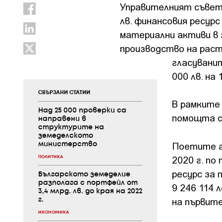
Управителният съвет 
лв. финансовия ресурс
материални активи в 
производство на раст
гласувани
000 лв. на 
СВЪРЗАНИ СТАТИИ
В рамките 
Над 25 000 проверки са
помощта са
направени в
структурите на
земеделското
Поетите а
министерство
2020 г. по
ПОЛИТИКА
ресурс за 
Българското земеделие
разполага с портфейл от
9 246 114 
3,4 млрд. лв. до края на 2022
на първите
г.
ИКОНОМИКА