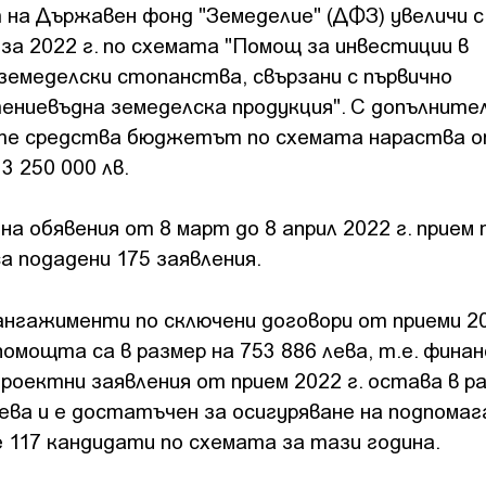
на Държавен фонд "Земеделие" (ДФЗ) увеличи с 
 за 2022 г. по схемата "Помощ за инвестиции в
земеделски стопанства, свързани с първично
ениевъдна земеделска продукция". С допълните
те средства бюджетът по схемата нараства о
13 250 000 лв.
на обявения от 8 март до 8 април 2022 г. прием 
 подадени 175 заявления.
нгажименти по сключени договори от приеми 201
 помощта са в размер на 753 886 лева, т.е. фина
проектни заявления от прием 2022 г. остава в р
лева и е достатъчен за осигуряване на подпомаг
 117 кандидати по схемата за тази година.