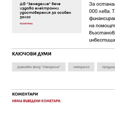
За останал
ДФ "Земеделие" вече
издава електронни
000 лева. 
удостоверения за особен
финансира
залог
на помощта
ПОЛИТИКА
възстанов
инвестици
КЛЮЧОВИ ДУМИ
Държавен фонд "Земеделие"
земеделие
продукц
КОМЕНТАРИ
НЯМА ВЪВЕДЕНИ КОМЕТАРИ.