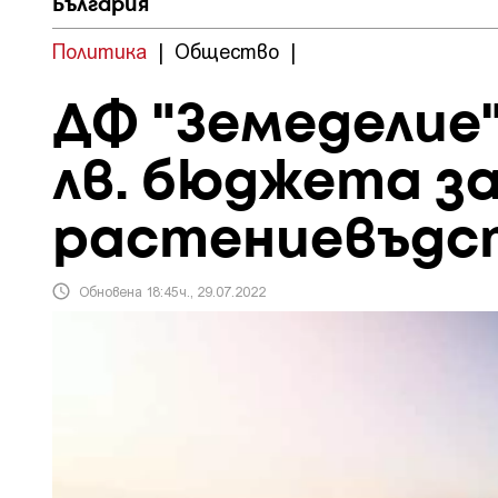
България
Политика
|
Общество
|
ДФ "Земеделие" 
лв. бюджета з
растениевъдс
Обновена 18:45ч., 29.07.2022