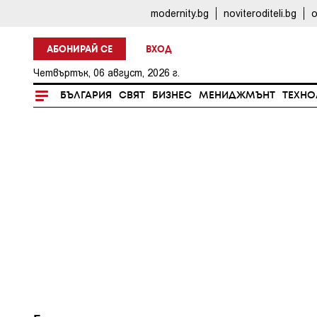
modernity.bg
noviteroditeli.bg
o
АБОНИРАЙ СЕ
ВХОД
Четвъртък, 06 август, 2026 г.
БЪЛГАРИЯ
СВЯТ
БИЗНЕС
МЕНИДЖМЪНТ
ТЕХНО