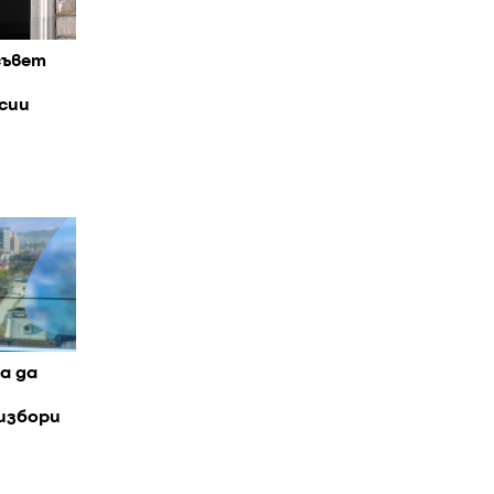
съвет
сии
а да
избори