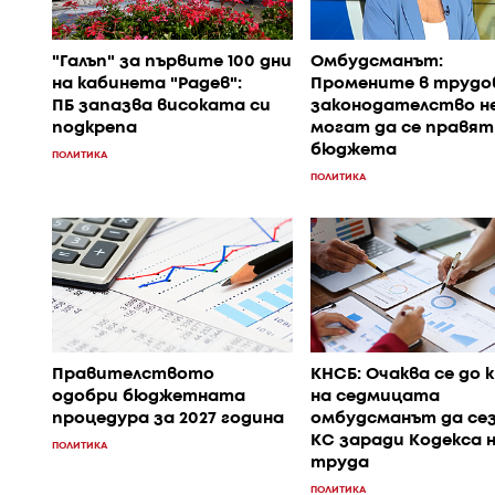
"Галъп" за първите 100 дни
Омбудсманът:
на кабинета "Радев":
Промените в труд
ПБ запазва високата си
законодателство н
подкрепа
могат да се правят
бюджета
ПОЛИТИКА
ПОЛИТИКА
Правителството
КНСБ: Очаква се до 
одобри бюджетната
на седмицата
процедура за 2027 година
омбудсманът да се
КС заради Кодекса 
ПОЛИТИКА
труда
ПОЛИТИКА