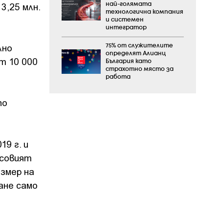
3,25 млн.
най-голямата
технологична компания
и системен
интегратор
лно
75% от служителите
определят Алианц
т 10 000
България като
страхотно място за
работа
по
9 г. и
нсовият
азмер на
ане само