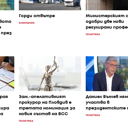
Горди отвътре
Министерският 
овото
одобри две нови
КОМПАНИИ
е
регулирани профе
 през
ПОЛИТИКА
края
Зам.-апелативният
Даниел Вълчев ням
прокурор на Пловдив е
участва в
зира
третата номинация за
президентските 
на
новия състав на ВСС
ПОЛИТИКА
ПОЛИТИКА