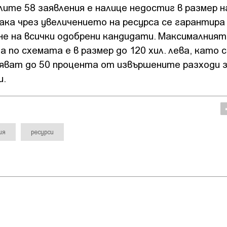
ите 58 заявления е налице недостиг в размер н
Така чрез увеличението на ресурса се гарантира
не на всички одобрени кандидати. Максималният
 по схемата е в размер до 120 хил. лева, като 
яват до 50 процента от извършените разходи 
и.
ия
ресурси