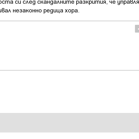
оста си след скандалните разкрития, че управл
швал незаконно редица хора.