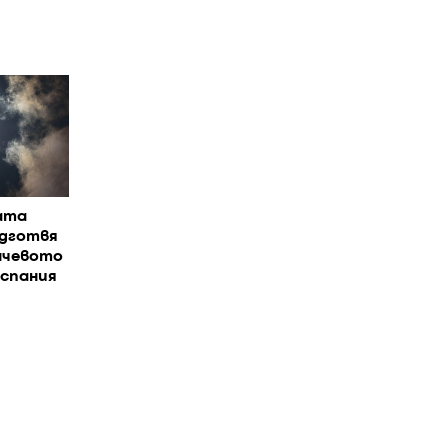
ата
одготвя
нчевото
Испания