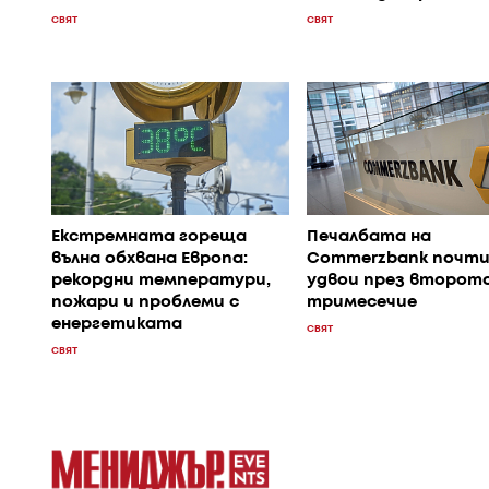
СВЯТ
СВЯТ
Екстремната гореща
Печалбата на
вълна обхвана Европа:
Commerzbank почти
рекордни температури,
удвои през второт
пожари и проблеми с
тримесечие
енергетиката
СВЯТ
СВЯТ