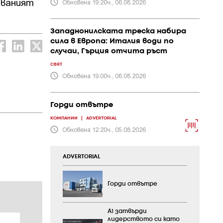
яваният
Обновена 19:20ч., 06.08.2026
Западнонилската треска набира
сила в Европа: Италия води по
случаи, Гърция отчита ръст
СВЯТ
Обновена 19:00ч., 06.08.2026
Горди отвътре
КОМПАНИИ
|
ADVERTORIAL
Обновена 12:20ч., 05.08.2026
ADVERTORIAL
Горди отвътре
А1 затвърди
лидерството си като