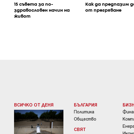
15 съвета за по-
Как да предпазим 
здравословен начин на
от прегряване
живот
ВСИЧКО ОТ ДЕНЯ
БЪЛГАРИЯ
БИЗ
Политика
Фина
Общество
Комп
Енер
СВЯТ
Икон