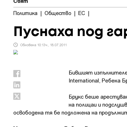
Свят
Политика
|
Общество
|
ЕС
|
Пуснаха под га
Обновена 10:13ч., 18.07.2011
Бившият изпълнителе
International, Ребека
Брукс беше арестуван
на полицаи и подслуш
освободена тя бе подложена на продължит