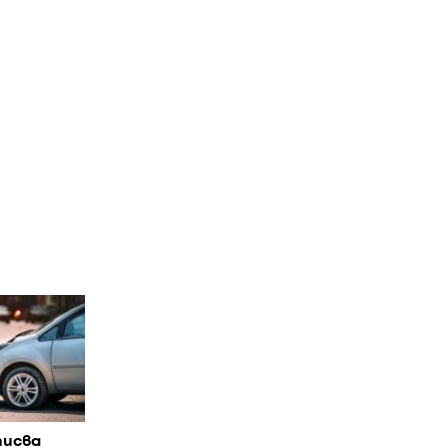
писва