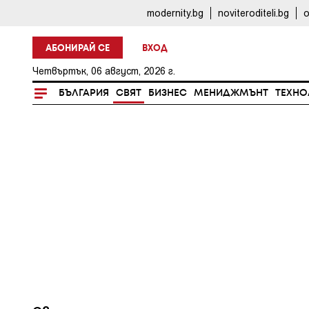
modernity.bg
noviteroditeli.bg
o
АБОНИРАЙ СЕ
ВХОД
Четвъртък, 06 август, 2026 г.
БЪЛГАРИЯ
СВЯТ
БИЗНЕС
МЕНИДЖМЪНТ
ТЕХНО