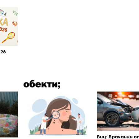
026
Виц: Врачанин о