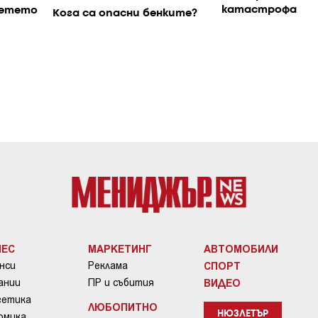
катастрофа
детето
Кога са опасни бенките?
НЕС
МАРКЕТИНГ
АВТОМОБИЛИ
нси
Реклама
СПОРТ
ании
ПР и събития
ВИДЕО
гетика
ЛЮБОПИТНО
омика
НЮЗЛЕТЪР