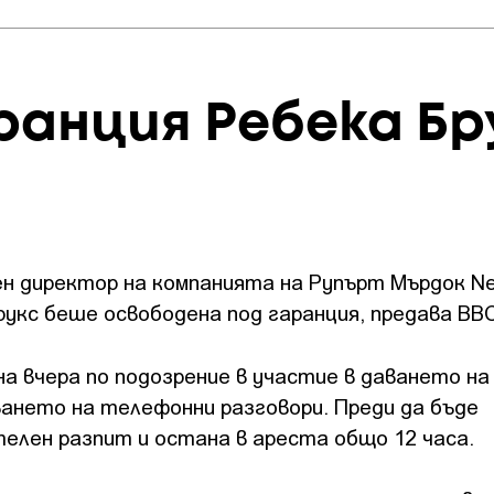
ранция Ребека Бр
н директор на компанията на Рупърт Мърдок N
 Брукс беше освободена под гаранция, предава BBC
а вчера по подозрение в участие в даването на
ването на телефонни разговори. Преди да бъде
елен разпит и остана в ареста общо 12 часа.