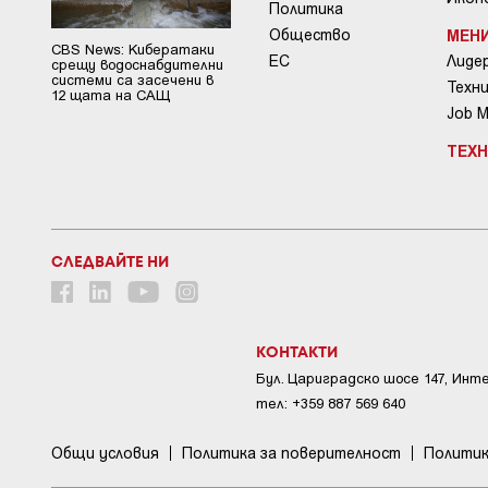
Политика
Общество
МЕН
CBS News: Кибератаки
ЕС
Лиде
срещу водоснабдителни
системи са засечени в
Техни
12 щата на САЩ
Job 
ТЕХ
СЛЕДВАЙТЕ НИ
КОНТАКТИ
Бул. Цариградско шосе 147, Инт
тел: +359 887 569 640
Общи условия
Пoлитикa зa пoвepитeлнocт
Политик