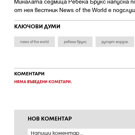
Миналата седмица Ребека Брукс напусна п
от нея вестник News of the World е подслу
КЛЮЧОВИ ДУМИ
news of the world
ребека брукс
рупърт мърдок
КОМЕНТАРИ
НЯМА ВЪВЕДЕНИ КОМЕТАРИ.
НОВ КОМЕНТАР