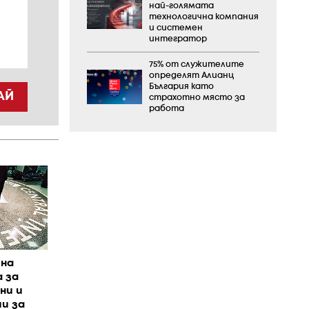
най-голямата
технологична компания
и системен
интегратор
75% от служителите
определят Алианц
България като
АЙ
страхотно място за
работа
йна
 за
ни и
и за