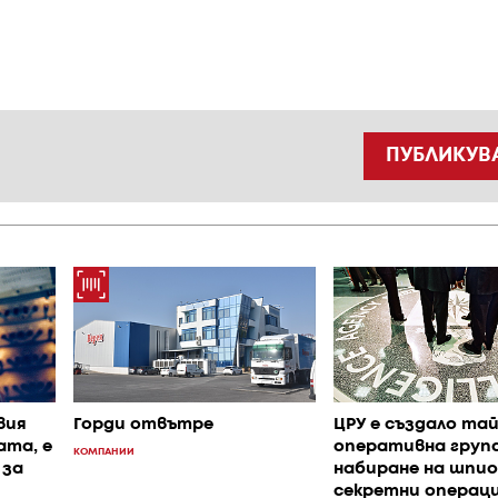
ПУБЛИКУВ
вия
Горди отвътре
ЦРУ е създало та
ата, е
оперативна група
КОМПАНИИ
 за
набиране на шпио
секретни операци