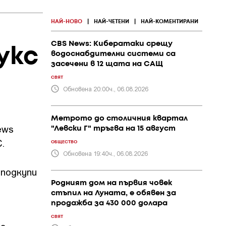
НАЙ-НОВО
|
НАЙ-ЧЕТЕНИ
|
НАЙ-КОМЕНТИРАНИ
CBS News: Кибератаки срещу
укс
водоснабдителни системи са
засечени в 12 щата на САЩ
СВЯТ
Обновена 20:00ч., 06.08.2026
Метрото до столичния квартал
ews
"Левски Г" тръгва на 15 август
.
ОБЩЕСТВО
Обновена 19:40ч., 06.08.2026
 подкупи
Родният дом на първия човек
стъпил на Луната, е обявен за
продажба за 430 000 долара
СВЯТ