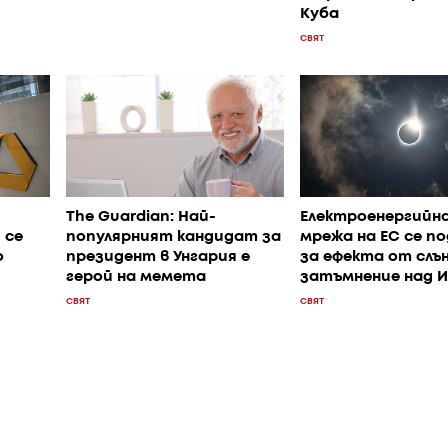
Куба
СВЯТ
The Guardian: Най-
Електроенергийн
 се
популярният кандидат за
мрежа на ЕС се п
о
президент в Унгария е
за ефекта от слъ
герой на мемета
затъмнение над 
СВЯТ
СВЯТ