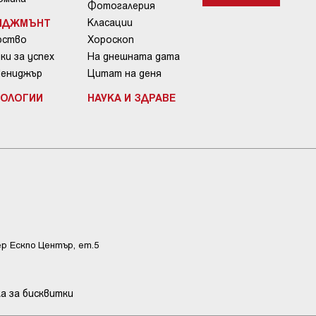
Фотогалерия
ИДЖМЪНТ
Класации
рство
Хороскоп
ки за успех
На днешната дата
Мениджър
Цитат на деня
НОЛОГИИ
НАУКА И ЗДРАВЕ
ер Ескпо Център, ет.5
а за бисквитки