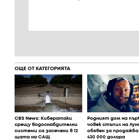
ОЩЕ ОТ КАТЕГОРИЯТА
CBS News: Кибератаки
Родният дом на пър
срещу водоснабдителни
човек стъпил на Лун
системи са засечени в 12
обявен за продажба
щата на САЩ
430 000 долара