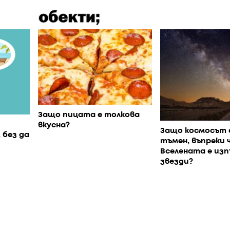
Защо пицата е толкова
вкусна?
Защо космосът 
 без да
тъмен, въпреки 
Вселената е изп
звезди?