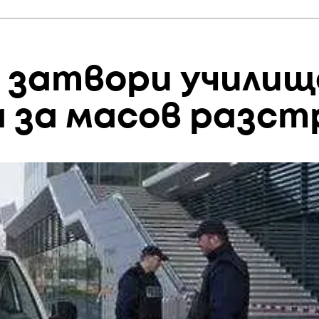
д затвори училищ
а за масов разст