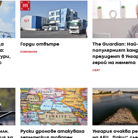
ща
Горди отвътре
The Guardian: Най
а:
популярният кан
КОМПАНИИ
ури,
президент в Унга
с
герой на мемета
СВЯТ
млн.
Руски дронове атакуваха
Унгария очаква р
ия за
германския товарен
на АЕЦ „Пакш“, сл