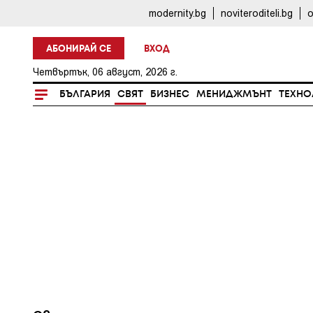
modernity.bg
noviteroditeli.bg
o
АБОНИРАЙ СЕ
ВХОД
Четвъртък, 06 август, 2026 г.
БЪЛГАРИЯ
СВЯТ
БИЗНЕС
МЕНИДЖМЪНТ
ТЕХНО