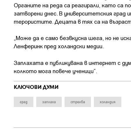
Органите на реда са реагирали, като са п
затворени днес. В университетския град и
терористите. Децата в тях са на възраст 
„Може да е само безвкусна шега, но не ис
Ленферинк пред холандски медии.
Заплахата е публикувана в интернет с ду
колкото мога повече ученици”.
КЛЮЧОВИ ДУМИ
град
заплаха
стрелба
холандия