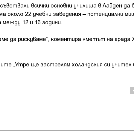
осъветвали всички основни училища в Лайден да
ма около 22 учебни заведения – потенциални ми
между 12 и 16 години.
каме да рискуваме”, коментира кметът на града 
мите „Утре ще застрелям холандския си учител 