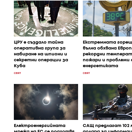
ЦРУ е създало тайна
Екстремната горе
оперативна група за
вълна обхвана Европ
набиране на шпиони и
рекордни температ
секретни операции за
пожари и проблеми 
Куба
енергетиката
СВЯТ
СВЯТ
Електроенергийната
САЩ предлагат 102 
мрежа на ЕС се подготвя
долара за информац