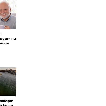
-
дидат за
рия е
естарт
ед като