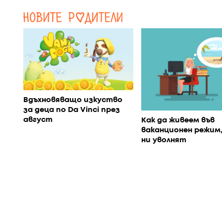
Вдъхновяващо изкуство
за деца по Da Vinci през
август
Как да живеем във
ваканционен режим,
ни уволнят