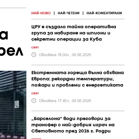
НАЙ-НОВО
|
НАЙ-ЧЕТЕНИ
|
НАЙ-КОМЕНТИРАНИ
ЦРУ е създало тайна оперативна
а
група за набиране на шпиони и
секретни операции за Куба
рел
СВЯТ
Обновена 18:00ч., 06.08.2026
Екстремната гореща вълна обхвана
Европа: рекордни температури,
пожари и проблеми с енергетиката
СВЯТ
Обновена 17:45ч., 06.08.2026
„Барселона“ води преговори за
трансфер с най-добрия играч на
Световното през 2026 г. Родри