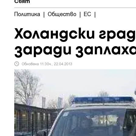
Свят
Политика
|
Общество
|
ЕС
|
Холандски гра
заради заплах
Обновена 11:30ч., 22.04.2013