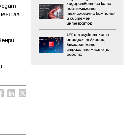
 бъдат
лидерството си като
най-голямата
шени за
технологична компания
и системен
интегратор
75% от служителите
Хенри
определят Алианц
България като
страхотно място за
работа
и