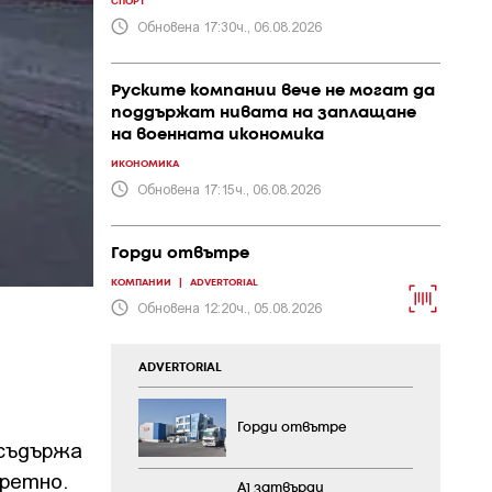
СПОРТ
Обновена 17:30ч., 06.08.2026
Руските компании вече не могат да
поддържат нивата на заплащане
на военната икономика
ИКОНОМИКА
Обновена 17:15ч., 06.08.2026
Горди отвътре
КОМПАНИИ
|
ADVERTORIAL
Обновена 12:20ч., 05.08.2026
ADVERTORIAL
Горди отвътре
 съдържа
кретно.
А1 затвърди