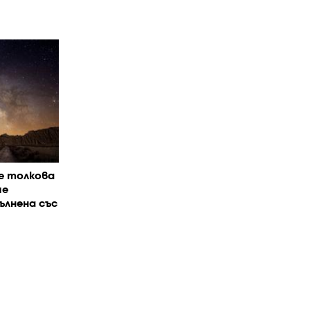
е толкова
че
ълнена със