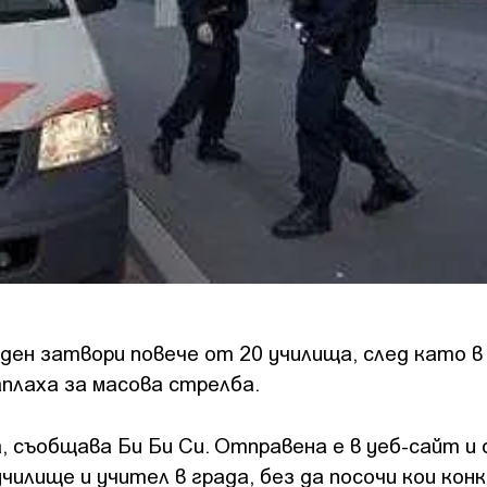
ден затвори повече от 20 училища, след като в
плаха за масова стрелба.
, съобщава Би Би Си. Отправена е в уеб-сайт и
училище и учител в града, без да посочи кои кон