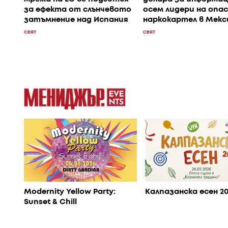
за ефекта от слънчевото
осем лидери на опас
затъмнение над Испания
наркокартел в Мекс
СВЯТ
СВЯТ
Modernity Yellow Party:
Калпазанска есен 2
Sunset & Chill