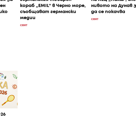
ен
кораб „EMIL“ в Черно море,
нивото на Дунав 
ико
съобщават германски
да се покачва
медии
СВЯТ
СВЯТ
026