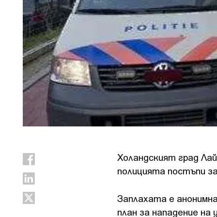
Холандският град Лай
полицията постъпи за
Заплахата е анонимна
план за нападение на 