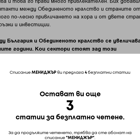
ва и това го прави много привлекателен. Бих добави
онтакти между Обединеното кралство и страните о
ного по-лесно привличането на хора и от двете стра
ръзки и инвестиции.
у България и Обединеното кралство се увеличава
ните години. Кои сектори стоят зад този
езултат и къде виждате потенциал за по-натат
Списание
МЕНИДЖЪР
ви предлага
4
безплатни статии
аме на значителното увеличение на търговията ме
е, че тя се развива в доста разнообразни сектори –
Остават ви още
есионални бизнес услуги, туризъм, пътувания,
3
юдаваме ръст и във фармацевтичната индустрия,
 и електротехническите продукти.
статии за безплатно четене.
 на чистата енергия виждаме конкретни възможнос
За да продължите четенето, трябва да сте абонат на
ктор. Всеки път когато идвам тук, съм поразен от
списание
"МЕНИДЖЪР"
.