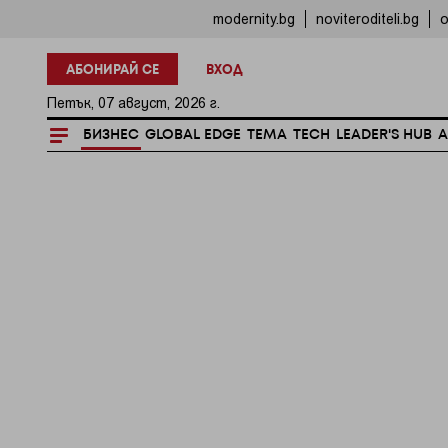
modernity.bg
noviteroditeli.bg
o
АБОНИРАЙ СЕ
ВХОД
Петък, 07 август, 2026 г.
БИЗНЕС
GLOBAL EDGE
ТЕМА
TECH
LEADER'S HUB
A