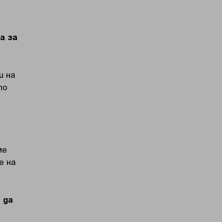
а за
и на
по
ме
е на
 да