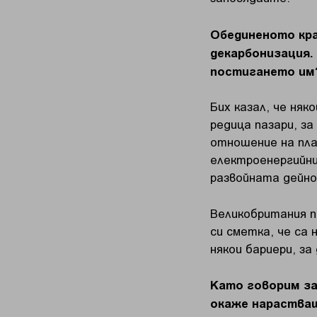
Обединеното кра
декарбонизация.
постигането им
Бих казал, че няк
редица пазари, з
отношение на пла
електроенергийни
развойната дейно
Великобритания п
си сметка, че са
някои бариери, з
Като говорим за
окаже нараства