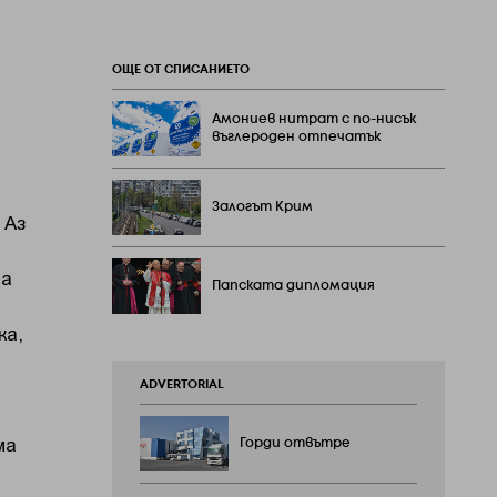
ОЩЕ ОТ СПИСАНИЕТО
Амониев нитрат с по-нисък
въглероден отпечатък
Залогът Крим
 Аз
и
та
Папската дипломация
ка,
ADVERTORIAL
ма
Горди отвътре