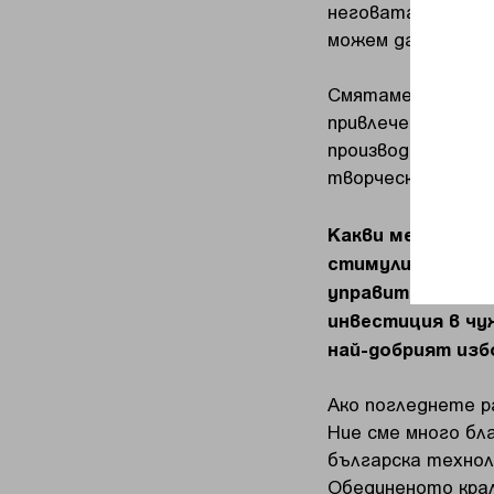
неговата динамика
можем да видим и
Смятаме, че имам
привлечем инвест
производство, хр
творчески индуст
Какви мерки пре
стимулиране на 
управител на бъ
инвестиция в чу
най-добрият изб
Ако погледнете р
Ние сме много бл
българска технол
Обединеното крал