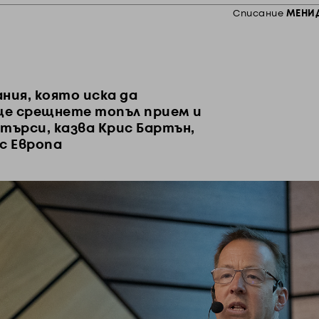
Списание
МЕНИ
ния, която иска да
ще срещнете топъл прием и
 търси, казва Крис Бартън,
с Европа