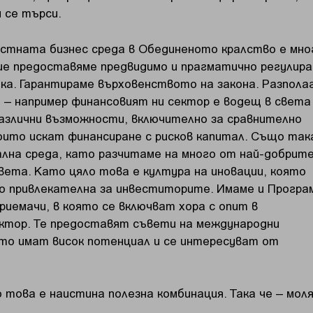
 се търси.
лостната бизнес среда в Обединеното кралство е мно
ие предоставяме предвидимо и прагматично регулира
ка. Гарантираме върховенството на закона. Разпола
а – например финансовият ни сектор е водещ в света
азлични възможности, включително за сравнително
които искат финансиране с рисков капитал. Също так
лна среда, като разчитаме на много от най-добрит
вета. Като цяло това е култура на иновации, която
го привлекателна за инвеститорите. Имаме и Програ
риемачи, в която се включват хора с опит в
ктор. Те предоставят съвети на международни
то имат висок потенциал и се интересуват от
 това е наистина полезна комбинация. Така че – моля