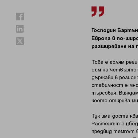
Господин Бартън
Европа в по-шир
разширяване на 
Това е голям рег
съм на четвъртот
държави в регион
стабилност е мн
търговия. Виждам
което открива м
Тук има доста кв
Растежът е убеди
предвид темпът в