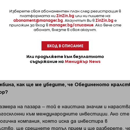
. Това е област, в която според мен и в двете посо
стински растеж.
Изберете своя абонаментен план след регистрация в
платформата ни
ZinZin.bg
или ни пишете на
abonament@manager.bg
. Акаунтът Ви в
ZinZin.bg
е
е добра възможност да разширим търговията и да
приложим за вход в
manager.bg/списание
. Ако вече сте
абонат, влезте в своя акаунт.
иции в сектори като финанси, услуги, модерно
анително-вкусова промишленост, фармация, отбрана
рии.
ВХОД В СПИСАНИЕ
Или продължете към безплатното
дприема лейбъристкото правителство за
съдържание на
Мениджър News
чуждестранните инвестиции сега? Ако съм
лгарска технологична компания и обмислям
жбина, как ще ме убедите, че Обединеното кралст
ор?
азмера на пазара – той е наистина значим и нараств
агосклонни към международните инвестиции. Ако сте
огична компания, която иска да инвестира в
ство, ще срещнете топъл прием и ще разберете, ч