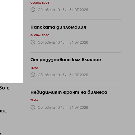
ки
GLOBAL EDGE
Обновена 10:13ч., 31.07.2026
Папската дипломация
GLOBAL EDGE
,
Обновена 10:13ч., 31.07.2026
От разузнаване към влияние
ТЕМА
Обновена 10:13ч., 31.07.2026
во е
Невидимият фронт на бизнеса
ТЕМА
Обновена 10:13ч., 31.07.2026
ащ.
е