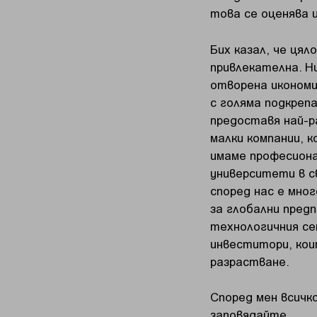
това се оценява и
Бих казал, че ця
привлекателна. Н
отворена икономи
с голяма подкреп
предоставя най-р
малки компании, 
имаме професиона
университети в с
според нас е мно
за глобални предп
технологичния се
инвеститори, кои
разрастване.
Според мен всичко
заповядайте.