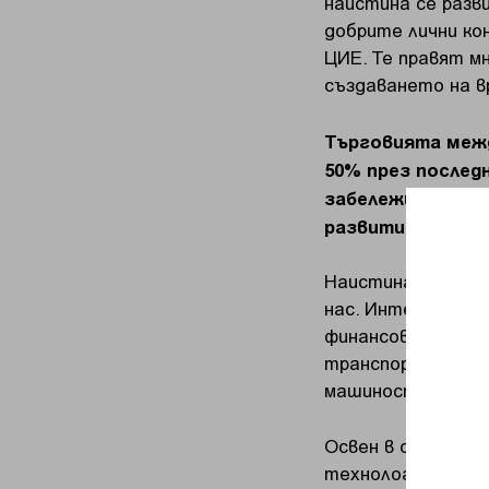
наистина се разви
добрите лични к
ЦИЕ. Те правят м
създаването на в
Търговията межд
50% през послед
забележителен р
развитие?
Наистина се радв
нас. Интересното 
финансови и проф
транспорт. Набл
машиностроенето
Освен в областта
технологичния се