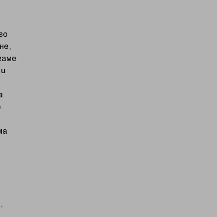
го
не,
гаме
 и
а
е
ма
,