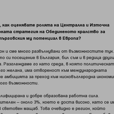
, как оценявате ролята на Централна и Източна
оката стратегия на Обединеното кралство за
търговския му потенциал в Европа?
ион и сме много развълнувани от възможностите тук.
о си посещение в България, бил съм и в редица друг
а. Разглеждаме го като среда, в която политическа
ого желана, има отвореност към международната
е амбицията за преход към нисковъглеродна икономи
ного възможности.
алифицирана и добре образована работна сила.
телен – около 3%, което е доста високо, като се и
 световен мащаб. Това очевидно е регион, който