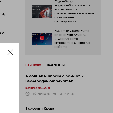
л
А1 затвърди
лидерството си като
т
най-голямата
ни,
технологична компания
и системен
интегратор
75% от служителите
 с
определят Алианц
България като
страхотно място за
ъшно
работа
жду
НАЙ-НОВО
|
НАЙ-ЧЕТЕНИ
Амониев нитрат с по-нисък
въглероден отпечатък
BUSINESS SIGNATURE
Обновена 16:57ч., 03.08.2026
ти в
Залогът Крим