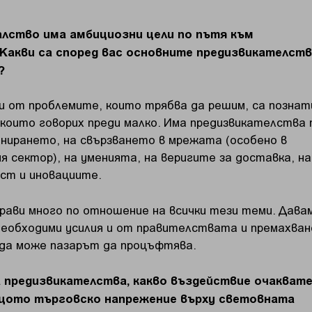
лство има амбициозни цели по пътя към
 Какви са според вас основните предизвикателств
?
ои от проблемите, които трябва да решим, са познат
а които говорих преди малко. Има предизвикателства 
нирането, на свързването в мрежата (особено в
я сектор), на уменията, на веригите за доставка, на
ст и иновациите.
рави много по отношение на всички тези теми. Дава
 необходими усилия и от правителствата и премахван
а да може пазарът да процъфтява.
 предизвикателства, какво въздействие очаквате
щото търговско напрежение върху световната