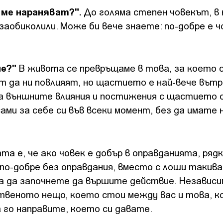
 ме нараняват?".
До голяма степен човекът, в 
заобиколили. Може би вече знаете: по-добре е ч
ие?"
В живота се превръщаме в това, за което 
т да ни повлияят, но щастието е най-вече вът
а външните влияния и постижения с щастието си
ми за себе си във всеки момент, без да имате
а е, че ако човек е добър в оправданията, рядк
по-добре без оправдания, вместо с лоши такива.
 да започнете да вършите действие. Независи
твеното нещо, което стои между вас и това, 
 го направите, което си давате.