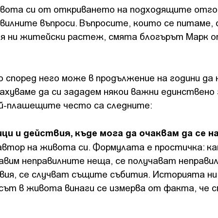
ивота си от откриването на подходящите отгов
вилните въпроси. Въпросите, които се питаме, 
ия ни житейски растеж, смята блогърът Марк 
 според него може в продължение на години да 
хуваме да си зададем някои важни единствено 
най-плашещите често са следните:
ци и действия, къде мога да очаквам да се 
втор на живота си. Формулата е простичка: к
равим неправилните неща, се получават неправи
ия, се случват същите събития. Историята ни
сът в живота винаги се измерва от факта, че 