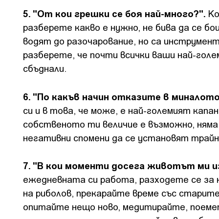
5. "От кои грешки се боя най-много?".
Ко
разберете какво е нужно, не бива да се б
водят до разочарование, но са инструмент
разберете, че почти всички ваши най-голе
сбъднали.
6. "По какъв начин отказите в миналот
си и в това, че може, е най-големият капан
собственото ти величие е възможно, няма
негативни спомени да се установят трайн
7. "В кои моменти досега животът ми и
ежедневната си работа, разходете се за 
на риболов, прекарайте време със старите
опитайте нещо ново, медитирайте, поемет