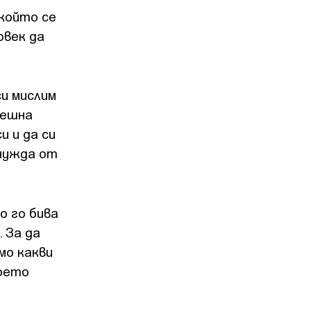
който се
овек да
си мислим
решна
 и да си
 нужда от
о го бива
 За да
мо какви
което