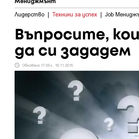
Мениджмънт
Лидерство
|
Техники за успех
|
Job Менидж
Въпросите, ко
да си зададем
Обновена 17:05ч., 16.11.2015