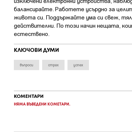
изключени електронни устройства, наблюд
балансирайте. Работете усърдно за целит
живота си. Поддържайте ума си свеж, тял
действителни. По този начин нещата, ко
естествено.
КЛЮЧОВИ ДУМИ
въпроси
страх
успех
КОМЕНТАРИ
НЯМА ВЪВЕДЕНИ КОМЕТАРИ.