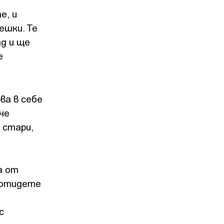
е, и
ешки. Те
ад и ще
е
ва в себе
че
 стари,
а от
, отидете
с