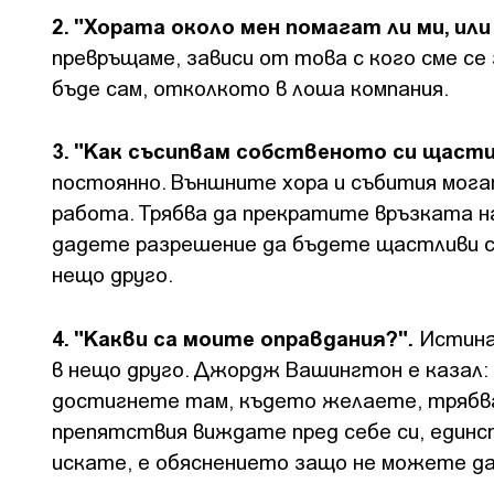
2. "Хората около мен помагат ли ми, или
превръщаме, зависи от това с кого сме се 
бъде сам, отколкото в лоша компания.
3. "Как съсипвам собственото си щаст
постоянно. Външните хора и събития мога
работа. Трябва да прекратите връзката н
дадете разрешение да бъдете щастливи са
нещо друго.
4. "Какви са моите оправдания?".
Истинат
в нещо друго. Джордж Вашингтон е казал: 
достигнете там, където желаете, трябва
препятствия виждате пред себе си, единс
искате, е обяснението защо не можете да