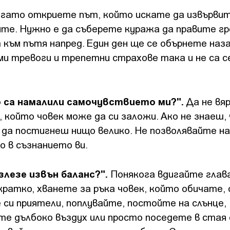
гато откриете път, който искате да извървит
оите. Нужно е да съберете куража да правите гр
 към пътя напред. Един ден ще се обърнете наз
ми тревоги и трепетни страхове така и не са с
о са намалили самочувствието ми?".
Да не вяр
, който човек може да си заложи. Ако не знаеш, 
 да постигнеш нищо велико. Не позволявайте на
о в съзнанието ви.
злезе извън баланс?".
Понякога вдигайте глав
кратко, хванете за ръка човек, който обичате
 си приятели, поплувайте, постойте на слънце,
е дълбоко въздух или просто поседете в стая 