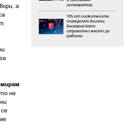
и системен
ори, а
интегратор
са
75% от служителите
от
определят Алианц
България като
страхотно място за
работа
ни
за
намирам
ато не
лни
 се
сме