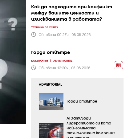
Как да подходите при конфликт
между вашите ценности и
изискванията в работата?
ТЕХНИКИ ЗА УСПЕХ
Обновена 00:27ч., 08.08.2026
Горди отвътре
КОМПАНИИ
|
ADVERTORIAL
Обновена 12:20ч., 05.08.2026
ADVERTORIAL
Горди отвътре
А1 затвърди
лидерството си като
най-голямата
технологична компания