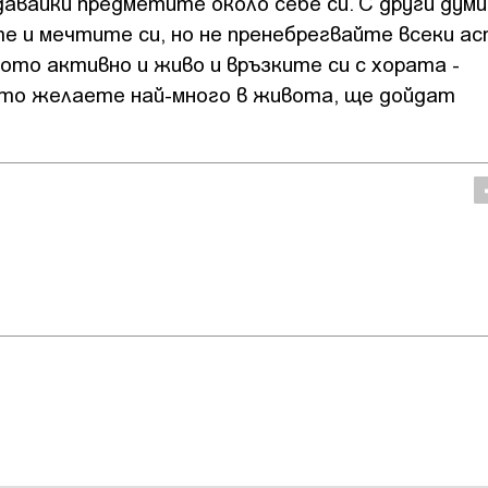
авайки предметите около себе си. С други думи
е и мечтите си, но не пренебрегвайте всеки а
ото активно и живо и връзките си с хората -
ито желаете най-много в живота, ще дойдат