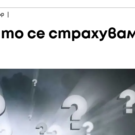
ър
|
ито се страхува