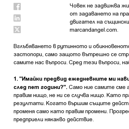
Човек не задвижва ж
от задаването на пра
двигател на същинск
marcandangel.com.
Вглъбяването в рутинното и обикновеното
застопори, само защото вътрешно се стра
самите нас въпроси. Сред тези въпроси, 
1. "Имайки предвид ежедневните ми нави
след пет години?".
Само ние самите сме а
правим нищо, не ни се случва нищо. Като п
резултати. Когато вършим същите действ
променя само като правим промени. Прогре
предприели някакво действие.