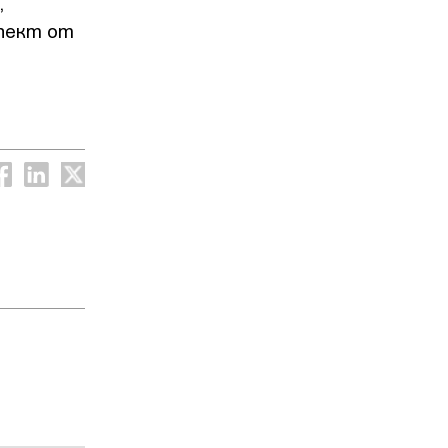
,
спект от