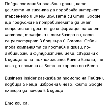
Пейдж споменава очаквани данни, като
усилията на гиганта да подобрява интернет
търсенето и имейл услугата си Gmail. Google
ще предложи на потребителите да
имат
непрекъснат достъп до информацията си от
лаптопа, телефона и телевизора си, като
се регистрират в браузъра й Chrome.
Освен
това компанията си поставя и други, по-
амбициозни и футуристични цели, свързани с
бъдещето на технологиите. Както винаги, тя
иска да промени живота на хората по света.
Business Insider разказва за писмото на Пейдж и
подбира 5 неща, изброени в него, които Google
планира да покори в бъдеще.
Ето кои са.