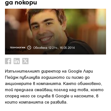
да покори
Обновена 12:21ч., 16.05.2014
ТЕХНОЛОГИИ
Лари Пейдж
Изпълнителният директор на Google Лари
Пейдж публикува годишното си писмо до
акционерите в компанията. Както обикновено,
той предлага смайващ поглед над това, което
според него се случва в Google и насоките, в
които компанията се развива.