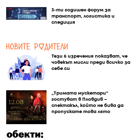
3-ти годишен форум за
транспорт, логистика и
спедиция
Тези 6 изречения показват, че
човекът мисли преди всичко за
себе си
„Тримата мускетари“
гостуват в Пловдив –
спектакъл, който не бива да
пропускате това лято