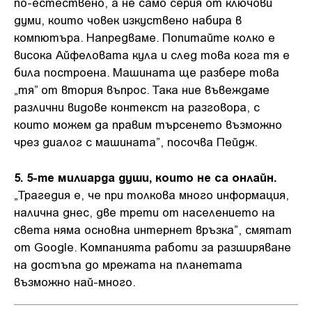
по-естествено, а не само серия от ключови
думи, които човек изкуствено набира в
компютъра. Напредваме. Попитайте колко е
висока Айфеловата кула и след това кога тя е
била построена. Машината ще разбере това
„тя” от втория въпрос. Така ние въвеждаме
различни видове контекст на разговора, с
които можем да правим търсенето възможно
чрез диалог с машината”, посочва Пейдж.
5. 5-те милиарда души, които не са онлайн.
„Трагедия е, че при толкова много информация,
налична днес, две трети от населението на
света няма основна интернет връзка”, смятат
от Google. Компанията работи за разширяване
на достъпа до мрежата на планетата
възможно най-много.