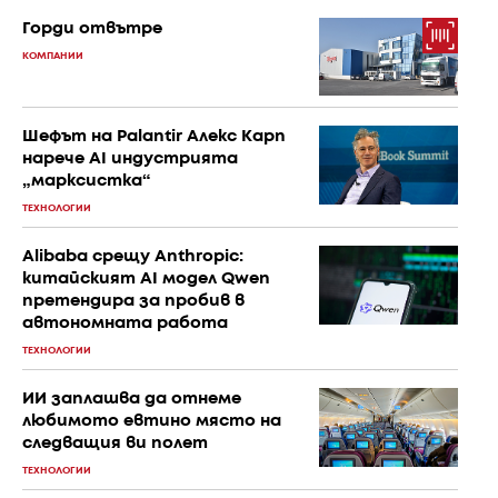
Горди отвътре
КОМПАНИИ
Шефът на Palantir Алекс Карп
нарече AI индустрията
„марксистка“
ТЕХНОЛОГИИ
Alibaba срещу Anthropic:
китайският AI модел Qwen
претендира за пробив в
автономната работа
ТЕХНОЛОГИИ
ИИ заплашва да отнеме
любимото евтино място на
следващия ви полет
ТЕХНОЛОГИИ