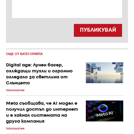
ПУБЛИКУВАЙ
ОЩЕ ОТ КАТЕГОРИЯТА
Digital age: Лунен багер,
охлждащи тухли и огромно
огледало за светлина от
Слънцето
ТЕХНОЛОГИИ
Meta съобщава, че AI модел е
получил достъп до интернет
и е хакнал системата на
друга компания
ТЕХНОЛОГИИ