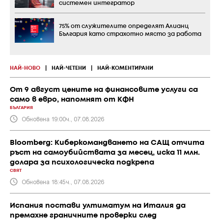
системен интегратор
75% от служителите определят Алианц
България като страхотно място за работа
НАЙ-НОВО
|
НАЙ-ЧЕТЕНИ
|
НАЙ-КОМЕНТИРАНИ
От 9 август цените на финансовите услуги са
само в евро, напомнят от КФН
БЪЛГАРИЯ
Обновена 19:00ч., 07.08.2026
Bloomberg: Киберкомандването на САЩ отчита
ръст на самоубийствата за месец, иска 11 млн.
долара за психологическа подкрепа
СВЯТ
Обновена 18:45ч., 07.08.2026
Испания постави ултиматум на Италия да
премахне граничните проверки след