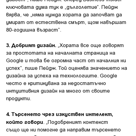
ключовата дума тук е „дълголетие”. Пейдж
вярва, че „няма нужда хората да започват да
умират от естествена смърт, щом навършат
80-годишна възраст”.
3. Добрият дизайн.
„Хората все още говорят
за простотата на началната страница на
Google и това бе огромна част от началния ни
успех”, пише Пейдж. Той оценява значението на
дизайна за успеха на технологиите. Google
често е критикувана за недостатъчно
интуитивния дизайн на много от своите
продукти.
4. Търсенето чрез изкуствен интелект,
който говори
. „Подобреният контекст
също ще ни помогне да направим търсенето