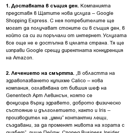
1. Доставката в същия ден.
Компанията
представя в Щатите нова услуга – Google
Shopping Express. С нея потребителите ще
могат да получават стоките си в същия ден, в
който са си ги поръчали от интернет. Услугата
все още не е достъпна в цялата страна. Тя ще
изправи Google срещу директната конкуренция
на Amazon.
2. Лечението на смъртта.
„В областта на
здравопазването купихме Calico – нова
компания, оглавявана от бившия шеф на
Genentech Арт Левинсън, която се
фокусира върху здравето, доброто физическо
състояние и дълголетието, както и Iris –
производител на „умни” контактни лещи,
създавани, за да променят живота на хората с
диабет”, пише Пейдж. Според Business Insider