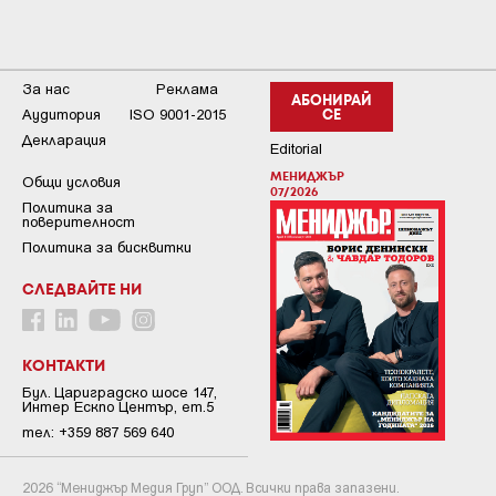
За нас
Реклама
АБОНИРАЙ
Аудитория
ISO 9001-2015
СЕ
Декларация
Editorial
МЕНИДЖЪР
Общи условия
07/2026
Пoлитикa зa
пoвepитeлнocт
Политика за бисквитки
СЛЕДВАЙТЕ НИ
КОНТАКТИ
Бул. Цариградско шосе 147,
Интер Ескпо Център, ет.5
тел: +359 887 569 640
2026 “Мениджър Медия Груп” ООД. Всички права запазени.