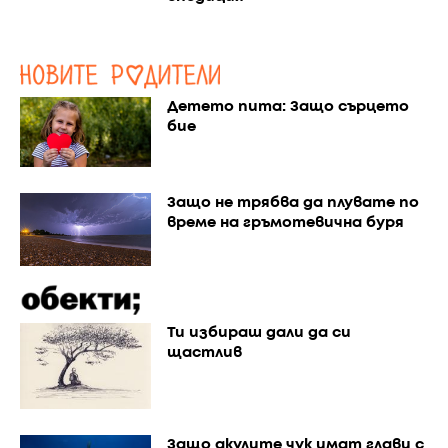
Детето пита: Защо сърцето
бие
Защо не трябва да плувате по
време на гръмотевична буря
Ти избираш дали да си
щастлив
Защо акулите чук имат глави с