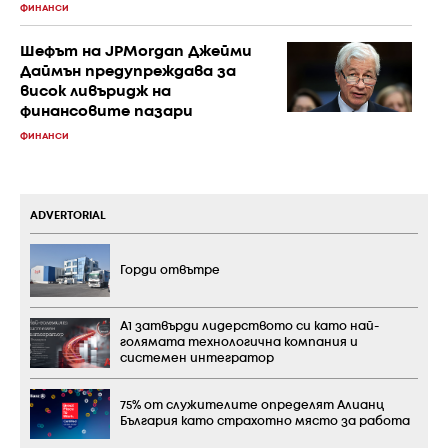
ФИНАНСИ
Шефът на JPMorgan Джейми
Даймън предупреждава за
висок ливъридж на
финансовите пазари
ФИНАНСИ
ADVERTORIAL
Горди отвътре
А1 затвърди лидерството си като най-
голямата технологична компания и
системен интегратор
75% от служителите определят Алианц
България като страхотно място за работа