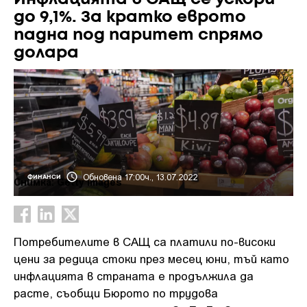
до 9,1%. За кратко еврото
падна под паритет спрямо
долара
Обновена 17:00ч., 13.07.2022
ФИНАНСИ
Снимка: Getty images
Потребителите в САЩ са платили по-високи
цени за редица стоки през месец юни, тъй като
инфлацията в страната е продължила да
расте, съобщи Бюрото по трудова