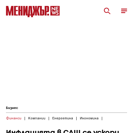
Бизнес
Финанси
|
Компании
|
Енергетика
|
Икономика
|
Инфлацията в САЩ се ускори