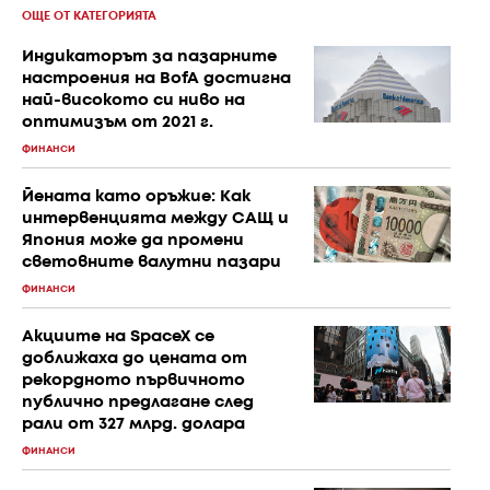
ОЩЕ ОТ КАТЕГОРИЯТА
Индикаторът за пазарните
настроения на BofA достигна
най-високото си ниво на
оптимизъм от 2021 г.
ФИНАНСИ
Йената като оръжие: Как
интервенцията между САЩ и
Япония може да промени
световните валутни пазари
ФИНАНСИ
Акциите на SpaceX се
доближаха до цената от
рекордното първичното
публично предлагане след
рали от 327 млрд. долара
ФИНАНСИ