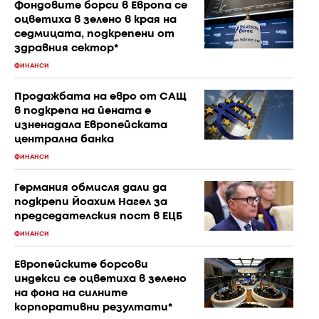
Фондовите борси в Европа се
оцветиха в зелено в края на
седмицата, подкрепени от
здравния сектор*
ФИНАНСИ
Продажбата на евро от САЩ
в подкрепа на йената е
изненадала Европейската
централна банка
ФИНАНСИ
Германия обмисля дали да
подкрепи Йоахим Нагел за
председателския пост в ЕЦБ
ФИНАНСИ
Европейските борсови
индекси се оцветиха в зелено
на фона на силните
корпоративни резултати*