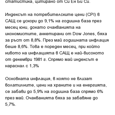
статистика, цитирано от Си Ен Би Си.
Индексът на потребителските цени (CPI) в
САЩ се ускори до 9,1% на годишна база през
месец юни, докато очакванията на
икономистите, анкетирани от Dow Jones, бяха
за ръст от 8,8%. През май годишната инфлация
беше 8,6%. Това е пореден месец, при който
нивото на инфлацията в САЩ е най-високото
от декември 1981 г. Спрямо май индексът е
нараснал с 1,3%
Основната инфлация, в която не влизат
волатилните, цени на храните и на енергията,
се забави до 5,9% на годишна база спрямо 6%
през май. Очакванията бяха за забавяне до
5,7%.