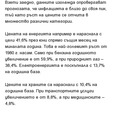
Взети заедно, данните изглежда опровергават
прогнозата, че инфлацията е близо до своя пик,
тъй като ръст на цените се отчита в
множество различни категории.
Цената на енергията например е нараснала с
цели 41,6% през юни спрямо същия месец на
миналата година. Това е най-големият ръст от
1980 г. насам. Само при бензина годишното
увеличение е от 59,9%, а при природният газ –
38,4%. Електроенергията е поскъпнала с 13,7%
на годишна база.
Цените на храните са нараснали с 10,4% на
годишна база. При транспортните услуги
увеличението е от 8,8%, а при медицинските –
4,8%.