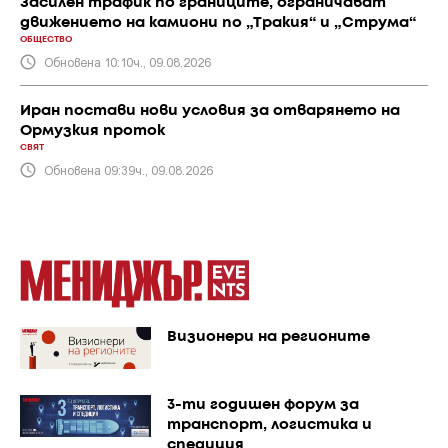
Засилен трафик по границите, ограничават
движението на камиони по „Тракия“ и „Струма“
ОБЩЕСТВО
Обновена 10:10ч., 09.08.2026
Иран постави нови условия за отварянето на
Ормузкия проток
СВЯТ
Обновена 09:39ч., 09.08.2026
Визионери на регионите
3-ти годишен форум за
транспорт, логистика и
спедиция