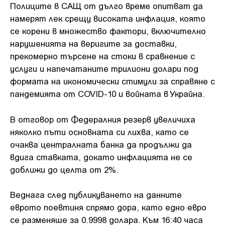
Полиците в САЩ от дълго време опитват да
намерят лек срещу високата инфлация, която
се корени в множество фактори, включително
нарушенията на веригите за доставки,
прекомерно търсене на стоки в сравнение с
услуги и напечатаните трилиони долари под
формата на икономически стимули за справяне с
пандемията от COVID-10 и войната в Украйна.
В отговор от Федералния резерв увеличиха
няколко пъти основната си лихва, като се
очаква централната банка да продължи да
вдига ставката, докато инфлацията не се
доближи до целта от 2%.
Веднага след публикуването на данните
еврото поевтиня спрямо дора, като едно евро
се разменяше за 0.9998 долара. Към 16:40 часа