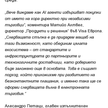
„Вече виждаме как AI агенти извършват покупки
от името на хора директно при независими
търговци“,
коментира Матийо Алтвег,
директор „Продукти и решения“ във Visa Европа.
„Следващата стъпка е да придадем мащаб на
тази възможност, като обединим цялата
екосистема – от стандартите и
инфраструктурата до партньорите и
технологичните доставчици, като доверието
бъде заложено още в основата. Това е същият
подход, който приложихме при развитието на
безконтактните плащания, и именно така ще се
оформи следващата вълна в електронната
търговия.“
Алесандро Петаци, главен изпълнителен