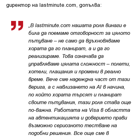
директор на lastminute.com, допълва:
„В lastminute.com нашата роля винаги е
била да поемаме отговорност за цялото
пътуване – не само да вдъхновяваме
хората да го планират, а и да го
реализираме. Това означава да
управляваме цялата сложност – полети,
хотели, плащания и промени в реално
време. Вече сме надеждна част от тази
верига, а с навлизането на AI в начина,
по който хората търсят и планират
своите пътувания, тази роля става още
по-важна. Работата на Visa в областта
на автентикацията и доверието прави
възможно сериозното тестване на
подобни решения. Все още сме в