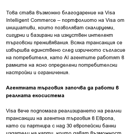
Това става възможно благодарение на Visa
Intelligent Commerce – портфолиото на Visa от
инициативи, които позволяват скалируеми,
сигурни и базирани на изкуствен интелект
търговски преживявания. Всяка трансакция се
извършва единствено след изричното съгласие
на потребителя, като AI агентите работят в
рамките на ясно определени потребителски
настройки и ограничения.
Агентната търговия започва да работи в
реалната екосистема
Visa вече подпомага реализирането на реални
трансакции на агентна търговия в Европа,
като си партнира с над 30 европейски банки
издатели на карти, които дават възможност