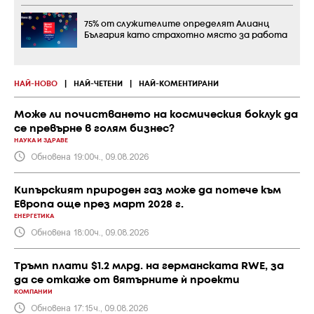
75% от служителите определят Алианц
България като страхотно място за работа
НАЙ-НОВО
|
НАЙ-ЧЕТЕНИ
|
НАЙ-КОМЕНТИРАНИ
Може ли почистването на космическия боклук да
се превърне в голям бизнес?
НАУКА И ЗДРАВЕ
Обновена 19:00ч., 09.08.2026
Кипърският природен газ може да потече към
Европа още през март 2028 г.
ЕНЕРГЕТИКА
Обновена 18:00ч., 09.08.2026
Тръмп плати $1.2 млрд. на германската RWE, за
да се откаже от вятърните ѝ проекти
КОМПАНИИ
Обновена 17:15ч., 09.08.2026