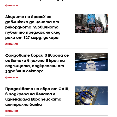
ФИНАНСИ
Акциите на SpaceX се
доближаха до цената от
рекордното първичното
публично предлагане след
рали от 327 млрд. долара
ФИНАНСИ
Фондовите борси в Европа се
оцветиха в зелено в края на
седмицата, подкрепени от
здравния сектор*
ФИНАНСИ
Продажбата на евро от САЩ
в подкрепа на йената е
изненадала Европейската
централна банка
ФИНАНСИ