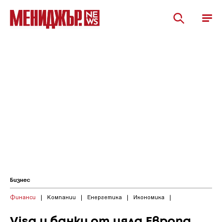
Бизнес
Финанси
|
Компании
|
Енергетика
|
Икономика
|
Visa и банки от цяла Европа