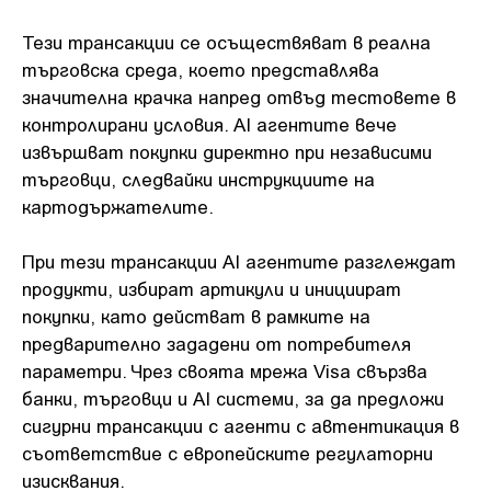
Тези трансакции се осъществяват в реална
търговска среда, което представлява
значителна крачка напред отвъд тестовете в
контролирани условия. AI агентите вече
извършват покупки директно при независими
търговци, следвайки инструкциите на
картодържателите.
При тези трансакции AI агентите разглеждат
продукти, избират артикули и инициират
покупки, като действат в рамките на
предварително зададени от потребителя
параметри. Чрез своята мрежа Visa свързва
банки, търговци и AI системи, за да предложи
сигурни трансакции с агенти с автентикация в
съответствие с европейските регулаторни
изисквания.