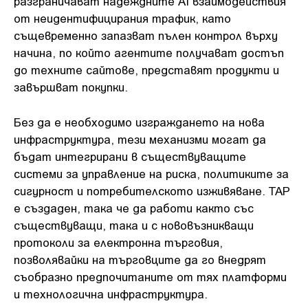
разграничават надеждните AI взаимодействия
от неидентифицирания трафик, като
същевременно запазват пълен контрол върху
начина, по който агентите получават достъп
до техните сайтове, представят продукти и
завършват покупки.
Без да е необходимо изграждането на нова
инфраструктура, тези механизми могат да
бъдат интегрирани в съществуващите
системи за управление на риска, политиките за
сигурност и потребителското изживяване. TAP
е създаден, така че да работи както със
съществуващи, така и с нововъзникващи
протоколи за електронна търговия,
позволявайки на търговците да го внедрят
съобразно предпочитаните от тях платформи
и технологична инфраструктура.