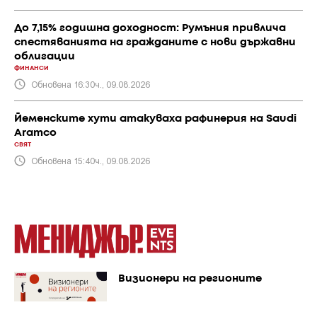
До 7,15% годишна доходност: Румъния привлича
спестяванията на гражданите с нови държавни
облигации
ФИНАНСИ
Обновена 16:30ч., 09.08.2026
Йеменските хути атакуваха рафинерия на Saudi
Aramco
СВЯТ
Обновена 15:40ч., 09.08.2026
Визионери на регионите