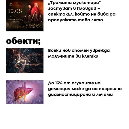
„Тримата мускетари“
гостуват в Пловдив –
спектакъл, който не бива да
пропускате това лято
Всеки нов спомен уврежда
мозъчните ви клетки
До 13% от случаите на
деменция може да са погрешно
диагностицирани и лечими