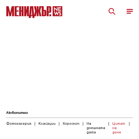
Любопитно
Фотогалерия
|
Класации
|
Хороскоп
|
На
|
Цитат
|
днешната
на
дата
деня