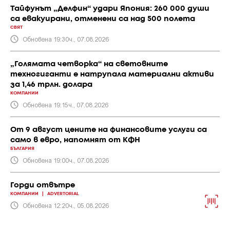
Тайфунът „Делфин“ удари Япония: 260 000 души
са евакуирани, отменени са над 500 полета
СВЯТ
Обновена 19:30ч., 07.08.2026
„Голямата четворка“ на световните
техногиганти е натрупала материални активи
за 1,46 трлн. долара
КОМПАНИИ
Обновена 19:15ч., 07.08.2026
От 9 август цените на финансовите услуги са
само в евро, напомнят от КФН
БЪЛГАРИЯ
Обновена 19:00ч., 07.08.2026
Горди отвътре
КОМПАНИИ
|
ADVERTORIAL
Обновена 12:20ч., 05.08.2026