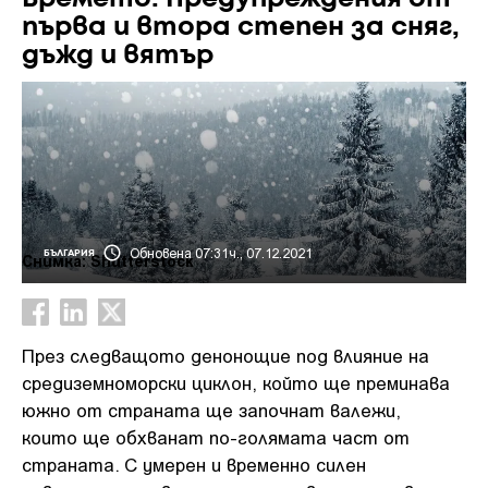
първа и втора степен за сняг,
дъжд и вятър
Обновена 07:31ч., 07.12.2021
БЪЛГАРИЯ
Снимка: Shutterstock
През следващото денонощие под влияние на
средиземноморски циклон, който ще преминава
южно от страната ще започнат валежи,
които ще обхванат по-голямата част от
страната. С умерен и временно силен