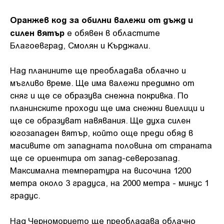
Оранжев код за обилни валежи от дъжд и
силен вятър
е обявен в областите
Благоевград, Смолян и Кърджали.
Над планините ще преобладава облачно и
мъгливо време. Ще има валежи предимно от
сняг и ще се образува снежна покривка. По
планинските проходи ще има снежни виелици и
ще се образуват навявания. Ще духа силен
югозападен вятър, който още преди обяд в
масивите от западната половина от страната
ще се ориентира от запад-северозапад.
Максимална температура на височина 1200
метра около 3 градуса, на 2000 метра - минус 1
градус.
Над Черноморието ще преобладава облачно