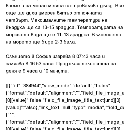
време и на много места ще превалява дъжд. Все
още ще духа умерен вятър от южната
четвърт. Максималните температури на
въздуха ще са 13-15 градуса. Температурата на
морската вода ще е 11-13 градуса. Вълнението
на морето ще бъде 2-3 бала.
Слънцето в София изгрява в 07:43 часа и
залязва в 16:53 часа. Продължителността на
деня е 9 часа и 10 минути.
[[{"fid":"384944","view_mode":"default","fields":
{"format":"default","alignment":"","field_file_image_alt
[0][value]":false,"field_file_image_title_text[und][0]
[value]":false},"link_text":null,"type":"media","field_delt
{"1":
{"format":"default","alignment":"","field_file_image_alt
[0][value]":false,"field_file_image_title_text[und][0]