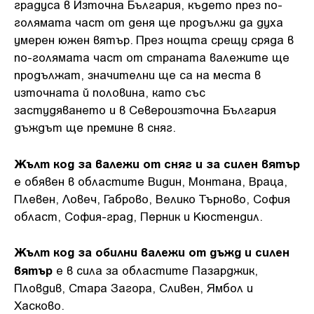
градуса в Източна България, където през по-
голямата част от деня ще продължи да духа
умерен южен вятър. През нощта срещу сряда в
по-голямата част от страната валежите ще
продължат, значителни ще са на места в
източната й половина, като със
застудяването и в Североизточна България
дъждът ще премине в сняг.
Жълт код за валежи от сняг и за силен вятър
е обявен в областите Видин, Монтана, Враца,
Плевен, Ловеч, Габрово, Велико Търново, София
област, София-град, Перник и Кюстендил.
Жълт код за обилни валежи от дъжд и силен
вятър
е в сила за областите Пазарджик,
Пловдив, Стара Загора, Сливен, Ямбол и
Хасково.