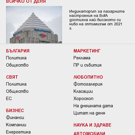
ВСИЧКО ОТ ДЕНЯ
Индикаторът за пазарните
настроения на BofA
достигна най-високото си
ниво на оптимизъм от 2021
г.
БЪЛГАРИЯ
МАРКЕТИНГ
Политика
Реклама
Общество
ПР и събития
СВЯТ
ЛЮБОПИТНО
Политика
Фотогалерия
Общество
Класации
ЕС
Хороскоп
На днешната дата
БИЗНЕС
Цитат на деня
Финанси
Компании
НАУКА И ЗДРАВЕ
Енергетика
АВТОМОБИЛИ