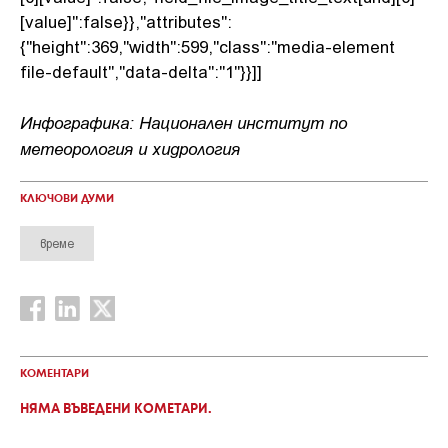
[value]":false}},"attributes":
{"height":369,"width":599,"class":"media-element
file-default","data-delta":"1"}}]]
Инфографика: Национален институт по
метеорология и хидрология
КЛЮЧОВИ ДУМИ
време
КОМЕНТАРИ
НЯМА ВЪВЕДЕНИ КОМЕТАРИ.