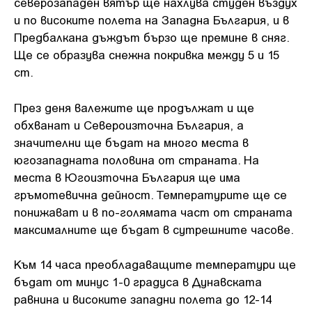
северозападен вятър ще нахлува студен въздух
и по високите полета на Западна България, и в
Предбалкана дъждът бързо ще премине в сняг.
Ще се образува снежна покривка между 5 и 15
cm.
През деня валежите ще продължат и ще
обхванат и Североизточна България, а
значителни ще бъдат на много места в
югозападната половина от страната. На
места в Югоизточна България ще има
гръмотевична дейност. Температурите ще се
понижават и в по-голямата част от страната
максималните ще бъдат в сутрешните часове.
Към 14 часа преобладаващите температури ще
бъдат от минус 1-0 градуса в Дунавската
равнина и високите западни полета до 12-14