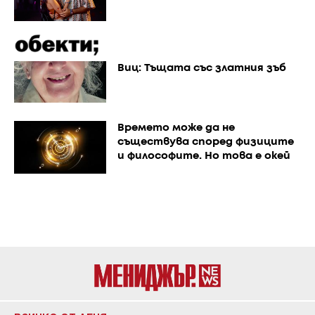
Виц: Тъщата със златния зъб
Времето може да не
съществува според физиците
и философите. Но това е окей