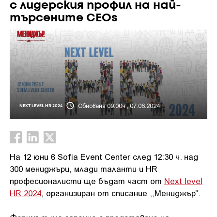
с лидерския профил на най-
търсените CEOs
Обновена 09:00ч., 07.06.2024
NEXT LEVEL HR 2024
На 12 юни в Sofia Event Center след 12:30 ч. над
300 мениджъри, млади таланти и HR
професионалисти ще бъдат част от
Next level
HR 2024
, организиран от списание ,,Мениджър”.