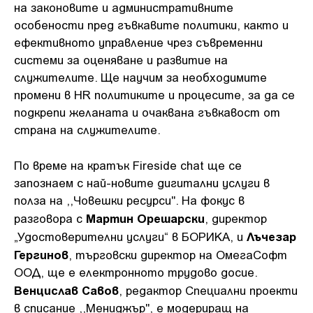
на законовите и административните
особености пред гъвкавите политики, както и
ефективното управление чрез съвременни
системи за оценяване и развитие на
служителите. Ще научим за необходимите
промени в HR политиките и процесите, за да се
подкрепи желаната и очаквана гъвкавост от
страна на служителите.
По време на кратък Fireside chat ще се
запознаем с най-новите дигитални услуги в
полза на ,,Човешки ресурси". На фокус в
Мартин Орешарски
разговора с
, директор
Лъчезар
„Удостоверителни услуги“ в БОРИКА, и
Гергинов
, търговски директор на ОмегаСофт
ООД, ще e електронното трудово досие.
Венцислав Савов
, редактор Специални проекти
в списание ,,Мениджър", е модериращ на