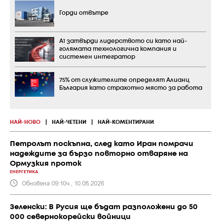
Горди отвътре
А1 затвърди лидерството си като най-
голямата технологична компания и
системен интегратор
75% от служителите определят Алианц
България като страхотно място за работа
НАЙ-НОВО
|
НАЙ-ЧЕТЕНИ
|
НАЙ-КОМЕНТИРАНИ
Петролът поскъпна, след като Иран помрачи
надеждите за бързо повторно отваряне на
Ормузкия проток
ЕНЕРГЕТИКА
Обновена 09:10ч., 10.08.2026
Зеленски: В Русия ще бъдат разположени до 50
000 севернокорейски войници