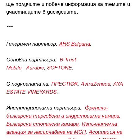
ще получите и повече информация за темите и
участниците в дискусиите.
***
Генерален партньор:
ARS Bulgaria
.
Основни партньори:
B-Trust
Mobile
,
Aurubis
,
SOFTONE
.
С подкрепата на:
ПРЕСТИЖ
,
AstraZeneca
,
AYA
ESTATE VINEYARDS
.
Институционални партньори:
Френско
-
българска търговска и индустриална камара
,
Българска стопанска камара
,
Изпълнителна
агенция за насърчаване на МСП
,
Асоциация на