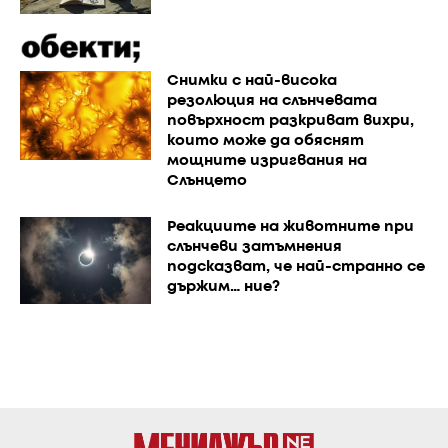
Снимки с най-висока
резолюция на слънчевата
повърхност разкриват вихри,
които може да обяснят
мощните изригвания на
Слънцето
Реакциите на животните при
слънчеви затъмнения
подсказват, че най-странно се
държим… ние?