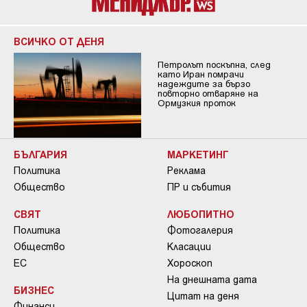
ВСИЧКО ОТ ДЕНЯ
Петролът поскъпна, след
като Иран помрачи
надеждите за бързо
повторно отваряне на
Ормузкия проток
БЪЛГАРИЯ
МАРКЕТИНГ
Политика
Реклама
Общество
ПР и събития
СВЯТ
ЛЮБОПИТНО
Политика
Фотогалерия
Общество
Класации
ЕС
Хороскоп
На днешната дата
БИЗНЕС
Цитат на деня
Финанси