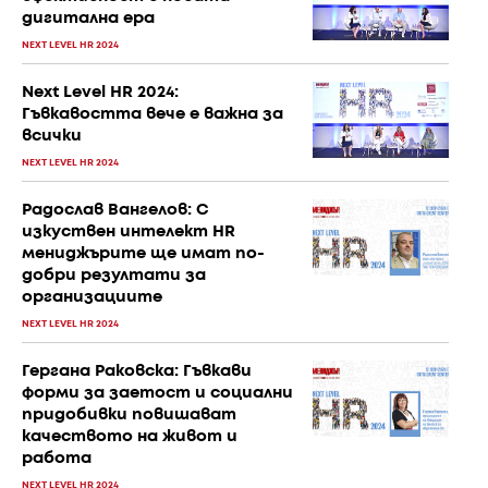
дигитална ера
NEXT LEVEL HR 2024
Next Level HR 2024:
Гъвкавостта вече е важна за
всички
NEXT LEVEL HR 2024
Радослав Вангелов: С
изкуствен интелект HR
мениджърите ще имат по-
добри резултати за
организациите
NEXT LEVEL HR 2024
Гергана Раковска: Гъвкави
форми за заетост и социални
придобивки повишават
качеството на живот и
работа
NEXT LEVEL HR 2024