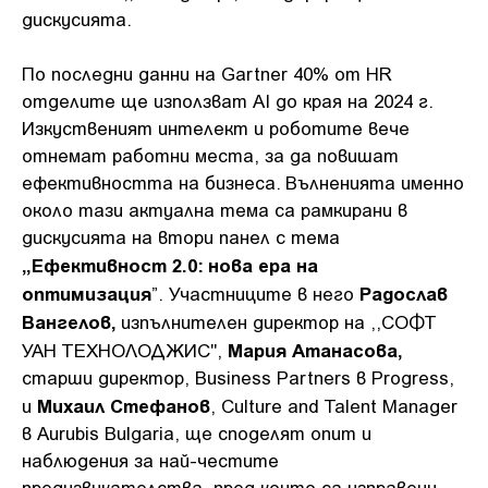
дискусията.
По последни данни на Gartner 40% от HR
отделите ще използват AI до края на 2024 г.
Изкуственият интелект и роботите вече
отнемат работни места, за да повишат
ефективността на бизнеса. Вълненията именно
около тази актуална тема са рамкирани в
дискусията на втори панел с тема
„Ефективност 2.0: нова ера на
оптимизация
Радослав
”. Участниците в него
Вангелов,
изпълнителен директор на ,,СОФТ
Мария Атанасова,
УАН ТЕХНОЛОДЖИС",
старши директор, Business Partners в Progress,
Михаил Стефанов
и
, Culture and Talent Manager
в Aurubis Bulgaria, ще споделят опит и
наблюдения за най-честите
предизвикателства, пред които са изправени