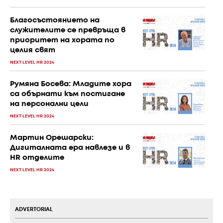
Благосъстоянието на
служителите се превръща в
приоритет на хората по
целия свят
NEXT LEVEL HR 2024
Румяна Босева: Младите хора
са обърнати към постигане
на персонални цели
NEXT LEVEL HR 2024
Мартин Орешарски:
Дигиталната ера навлезе и в
HR отделите
NEXT LEVEL HR 2024
ADVERTORIAL