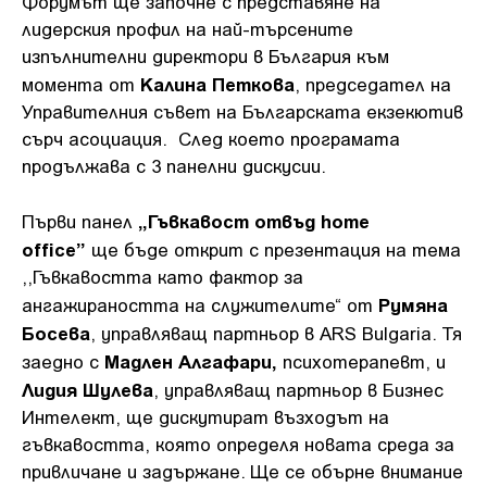
Форумът ще започне с представяне на
лидерския профил на най-търсените
изпълнителни директори в България към
Калина Петкова
момента от
, председател на
Управителния съвет на Българската екзекютив
сърч асоциация. След което програмата
продължава с 3 панелни дискусии.
„Гъвкавост отвъд home
Първи панел
office”
ще бъде открит с презентация на тема
,,Гъвкавостта като фактор за
Румяна
ангажираността на служителите“ от
Босева
, управляващ партньор в ARS Bulgaria. Тя
Мадлен Алгафари,
заедно с
психотерапевт, и
Лидия Шулева
, управляващ партньор в Бизнес
Интелект, ще дискутират възходът на
гъвкавостта, която определя новата среда за
привличане и задържане. Ще се обърне внимание