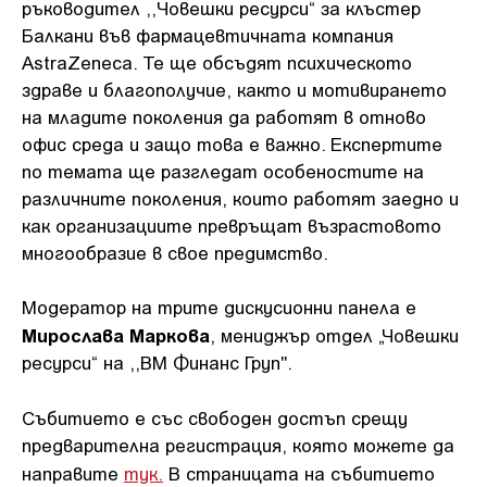
ръководител ,,Човешки ресурси“ за клъстер
Балкани във фармацевтичната компания
AstraZeneca. Те ще обсъдят психическото
здраве и благополучие, както и мотивирането
на младите поколения да работят в отново
офис среда и защо това е важно. Експертите
по темата ще разгледат особеностите на
различните поколения, които работят заедно и
как организациите превръщат възрастовото
многообразие в свое предимство.
Модератор на трите дискусионни панела е
Мирослава Маркова
, мениджър отдел „Човешки
ресурси“ на ,,ВМ Финанс Груп".
Събитието е със свободен достъп срещу
предварителна регистрация, която можете да
направите
тук.
В страницата на събитието