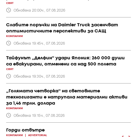
СВЯТ
Обновена 20:00ч., 07.08.2026
Слабите поръчки на Daimler Truck засенчват
оптимистичните перспективи за САЩ
КОМПАНИИ
Обновена 19:45ч., 07.08.2026
Тайфунът „Делфин“ удари Япония: 260 000 души
са евакуирани, отменени са над 500 полета
СВЯТ
Обновена 19:30ч., 07.08.2026
„Голямата четворка“ на световните
техногиганти е натрупала материални активи
за 1,46 трлн. долара
КОМПАНИИ
Обновена 19:15ч., 07.08.2026
Горди отвътре
КОМПАНИИ
|
ADVERTORIAL