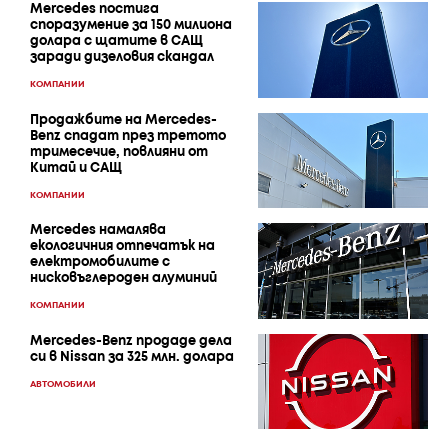
Mercedes постига
споразумение за 150 милиона
долара с щатите в САЩ
заради дизеловия скандал
КОМПАНИИ
Продажбите на Mercedes-
Benz спадат през третото
тримесечие, повлияни от
Китай и САЩ
КОМПАНИИ
Mercedes намалява
екологичния отпечатък на
електромобилите с
нисковъглероден алуминий
КОМПАНИИ
Mercedes-Benz продаде дела
си в Nissan за 325 млн. долара
АВТОМОБИЛИ