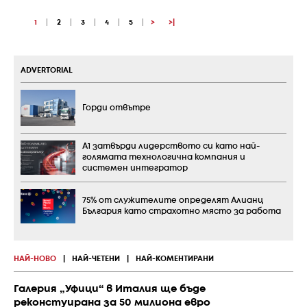
1
|
2
|
3
|
4
|
5
|
>
>|
ADVERTORIAL
Горди отвътре
А1 затвърди лидерството си като най-
голямата технологична компания и
системен интегратор
75% от служителите определят Алианц
България като страхотно място за работа
НАЙ-НОВО
|
НАЙ-ЧЕТЕНИ
|
НАЙ-КОМЕНТИРАНИ
Галерия „Уфици“ в Италия ще бъде
реконстуирана за 50 милиона евро