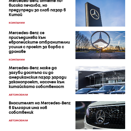
Mercedes-Benz отчете по-
висока печалба, но
предупреди за слаб пазар в
Китай
КОМПАНИИ
Mercedes-Benz се
присъединява към
европейските отбранителни
усилия с проект за борба с
дронове
КОМПАНИИ
Mercedes-Benz може да
загуби достъпа си до
американския пазар заради
законопроект, насочен към
китайската собственост
АВТОМОБИЛИ
Вносителят на Mercedes-Benz
в България има нов
собственик
АВТОМОБИЛИ