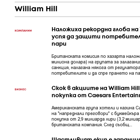
William Hill
Наложиха рекордна глоба на Wi
КОМПАНИИ
успя да защити потребител
пари
Британската комисия по хазарта наложи 
милиона долара) на групата за залагания 
санкция, налагана някога от регулатора
потребителите и да спре прането на па
Скок в акциите на William Hi
БИЗНЕС
покупка от Caesars Entertai
Американската група хотели и казина Ca
на "напреднали преговори" с букмейкъра 
покупка от 2,9 милиарда лири (3,2 милиа
британската компания. След съобщ...