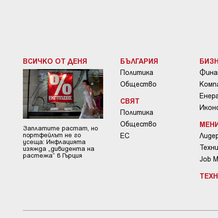
ВСИЧКО ОТ ДЕНЯ
БЪЛГАРИЯ
БИЗ
Политика
Фина
Общество
Комп
Енер
СВЯТ
Икон
Политика
Общество
МЕН
Заплатите растат, но
портфейлът не го
ЕС
Лиде
усеща: Инфлацията
Техни
изяжда „дивидента на
растежа“ в Гърция
Job 
ТЕХ