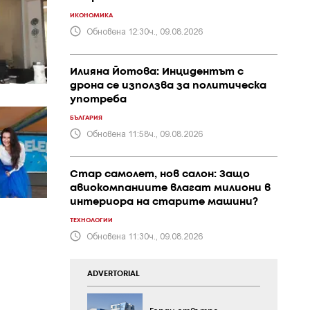
ИКОНОМИКА
Обновена 12:30ч., 09.08.2026
Илияна Йотова: Инцидентът с
дрона се използва за политическа
употреба
БЪЛГАРИЯ
Обновена 11:58ч., 09.08.2026
Стар самолет, нов салон: Защо
авиокомпаниите влагат милиони в
интериора на старите машини?
ТЕХНОЛОГИИ
Обновена 11:30ч., 09.08.2026
ADVERTORIAL