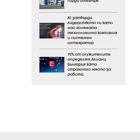
Горди отвътре
А1 затвърди
лидерството си като
най-голямата
технологична компания
и системен
интегратор
75% от служителите
определят Алианц
България като
страхотно място за
работа