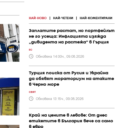
НАЙ-НОВО
|
НАЙ-ЧЕТЕНИ
|
НАЙ-КОМЕНТИРАНИ
Заплатите растат, но портфейлът
не го усеща: Инфлацията изяжда
„дивидента на растежа“ в Гърция
ЕС
Обновена 14:00ч., 09.08.2026
Турция поиска от Русия и Украйна
да обявят мораториум на атаките
в Черно море
СВЯТ
Обновена 13:15ч., 09.08.2026
Край на цените в левове: От днес
етикетите в България вече са само
в евро