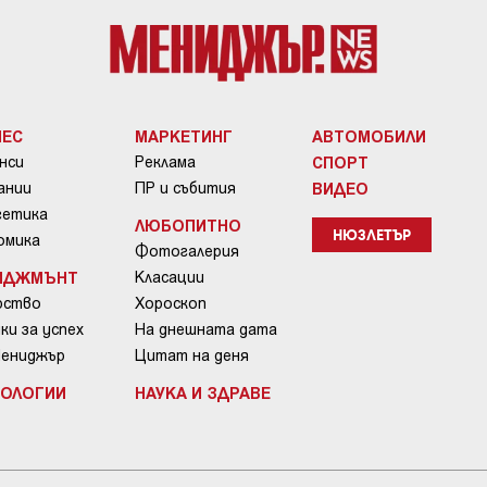
НЕС
МАРКЕТИНГ
АВТОМОБИЛИ
нси
Реклама
СПОРТ
ании
ПР и събития
ВИДЕО
гетика
ЛЮБОПИТНО
омика
НЮЗЛЕТЪР
Фотогалерия
ИДЖМЪНТ
Класации
рство
Хороскоп
ки за успех
На днешната дата
Мениджър
Цитат на деня
НОЛОГИИ
НАУКА И ЗДРАВЕ