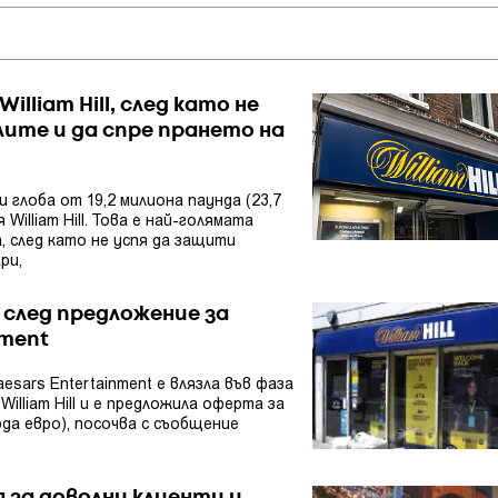
lliam Hill, след като не
ите и да спре прането на
глоба от 19,2 милиона паунда (23,7
William Hill. Това е най-голямата
, след като не успя да защити
ри,
ll след предложение за
nment
esars Entertainment е влязла във фаза
William Hill и е предложила оферта за
рда евро), посочва с съобщение