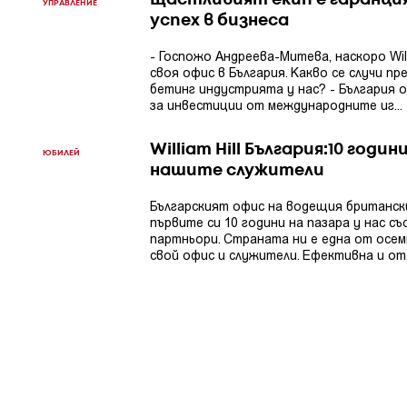
Щастливият екип е гаранция
УПРАВЛЕНИЕ
успех в бизнеса
- Госпожо Андреева-Митева, наскоро Will
своя офис в България. Какво се случи п
бетинг индустрията у нас? - България 
за инвестиции от международните иг...
William Hill България:10 годи
ЮБИЛЕЙ
нашите служители
Българският офис на водещия британски 
първите си 10 години на пазара у нас с
партньори. Страната ни е една от осемте
свой офис и служители. Ефективна и от.