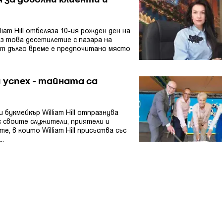
 за доволни клиенти и
iam Hill отбеляза 10-ия рожден ден на
рез това десетилетие с пазара на
от дълго време е предпочитано място
ни успех - тайната са
букмейкър William Hill отпразнува
ъс своите служители, приятели и
, в които William Hill присъства със
..