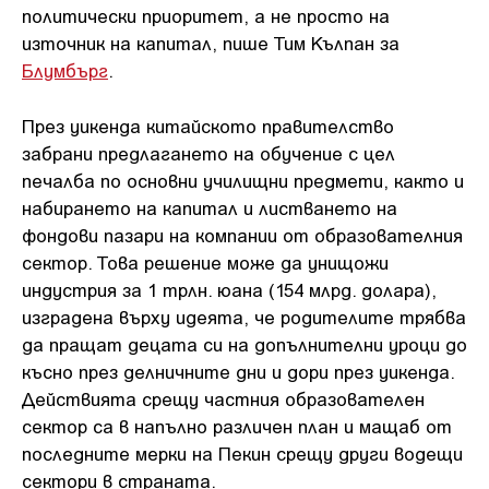
политически приоритет, а не просто на
източник на капитал, пише Тим Кълпан за
Блумбърг
.
През уикенда китайското правителство
забрани предлагането на обучение с цел
печалба по основни училищни предмети, както и
набирането на капитал и листването на
фондови пазари на компании от образователния
сектор. Това решение може да унищожи
индустрия за 1 трлн. юана (154 млрд. долара),
изградена върху идеята, че родителите трябва
да пращат децата си на допълнителни уроци до
късно през делничните дни и дори през уикенда.
Действията срещу частния образователен
сектор са в напълно различен план и мащаб от
последните мерки на Пекин срещу други водещи
сектори в страната.