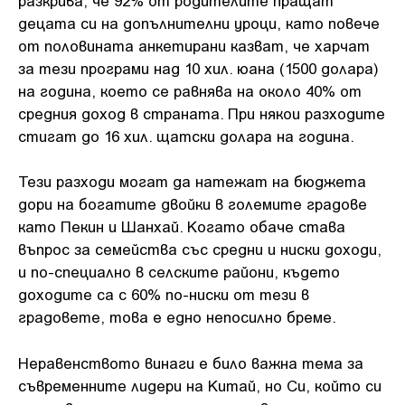
децата си на допълнителни уроци, като повече
от половината анкетирани казват, че харчат
за тези програми над 10 хил. юана (1500 долара)
на година, което се равнява на около 40% от
средния доход в страната. При някои разходите
стигат до 16 хил. щатски долара на година.
Тези разходи могат да натежат на бюджета
дори на богатите двойки в големите градове
като Пекин и Шанхай. Когато обаче става
въпрос за семейства със средни и ниски доходи,
и по-специално в селските райони, където
доходите са с 60% по-ниски от тези в
градовете, това е едно непосилно бреме.
Неравенството винаги е било важна тема за
съвременните лидери на Китай, но Си, който си