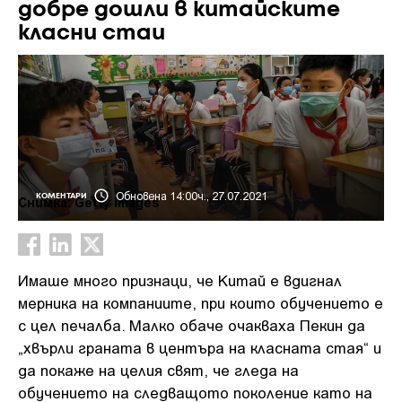
добре дошли в китайските
класни стаи
Обновена 14:00ч., 27.07.2021
КОМЕНТАРИ
Снимка: Getty images
Имаше много признаци, че Китай е вдигнал
мерника на компаниите, при които обучението е
с цел печалба. Малко обаче очакваха Пекин да
„хвърли граната в центъра на класната стая“ и
да покаже на целия свят, че гледа на
обучението на следващото поколение като на