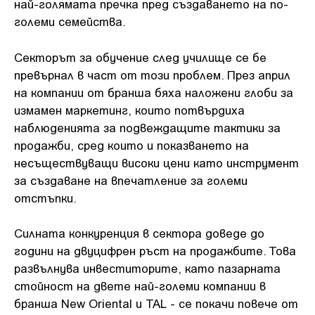
най-голямата пречка пред създаването на по-
големи семейства.
Секторът за обучение след училище се бе
превърнал в част от този проблем. През април
на компании от бранша бяха наложени глоби за
измамен маркетинг, които потвърдиха
наблюденията за подвеждащите тактики за
продажби, сред които и показването на
несъществуващи високи цени като инструмент
за създаване на впечатление за големи
отстъпки.
Силната конкуренция в сектора доведе до
години на двуцифрен ръст на продажбите. Това
развълнува инвеститорите, като пазарната
стойност на двете най-големи компании в
бранша New Oriental и TAL - се покачи повече от