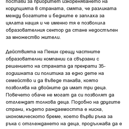
постави за приоритет изкореняването на
корупцията в страната, смята, че разликата
между богатите и бедните е заплаха за
цялата нация и че именно тя е позволила
образователния сектор да стане недостъпен
за множество жители.
Действията на Пекин срещу частните
образователни компании са свързани с
решението на страната да прекрати 35-
годишната си политика за едно дете на
семейство и да въведе такава, която
позволява на двойките да имат три деца.
Повечето обаче не могат да си позволят да
отглеждат толкова деца. Подобно на другите
страни, където раждаемостта е ниска,
икономическото бреме, което върви ръка за
ръка с отглеждането на деца, продължава да е