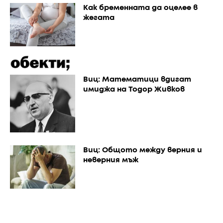
Как бременната да оцелее в
жегата
Виц: Математици вдигат
имиджа на Тодор Живков
Виц: Общото между верния и
неверния мъж