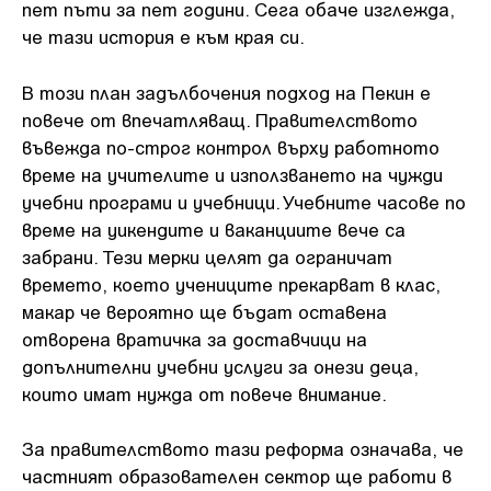
пет пъти за пет години. Сега обаче изглежда,
че тази история е към края си.
В този план задълбочения подход на Пекин е
повече от впечатляващ. Правителството
въвежда по-строг контрол върху работното
време на учителите и използването на чужди
учебни програми и учебници. Учебните часове по
време на уикендите и ваканциите вече са
забрани. Тези мерки целят да ограничат
времето, което учениците прекарват в клас,
макар че вероятно ще бъдат оставена
отворена вратичка за доставчици на
допълнителни учебни услуги за онези деца,
които имат нужда от повече внимание.
За правителството тази реформа означава, че
частният образователен сектор ще работи в