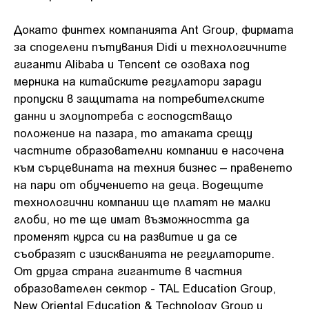
Докато финтех компанията Ant Group, фирмата
за споделени пътувания Didi и технологичните
гиганти Alibaba и Tencent се озоваха под
мерника на китайските регулатори заради
пропуски в защитата на потребителските
данни и злоупотреба с господстващо
положение на пазара, то атаката срещу
частните образователни компании е насочена
към сърцевината на техния бизнес – правенето
на пари от обучението на деца. Водещите
технологични компании ще платят не малки
глоби, но те ще имат възможността да
променят курса си на развитие и да се
съобразят с изискванията не регулаторите.
От друга страна гигантите в частния
образователен сектор - TAL Education Group,
New Oriental Education & Technology Group и