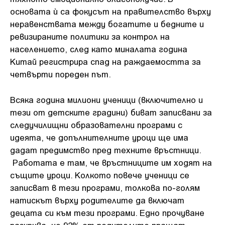
основата ѝ са фокусът на правителство върху
неравенствата между богатите и бедните и
ревизираните политики за контрол на
населението, след като миналата година
Китай регистрира спад на раждаемостта за
четвърти пореден път.
Всяка година милиони ученици (включително и
тези от детските градини) биват записвани за
следучилищни образователни програми с
идеята, че допълнителните уроци ще има
дадат предимство пред техните връстници.
Работата е там, че връстниците им ходят на
същите уроци. Колкото повече ученици се
записват в тези програми, толкова по-голям
натискът върху родителите да включат
децата си към тези програми. Едно прочуване
разкрива, че 92% от родителите пращат