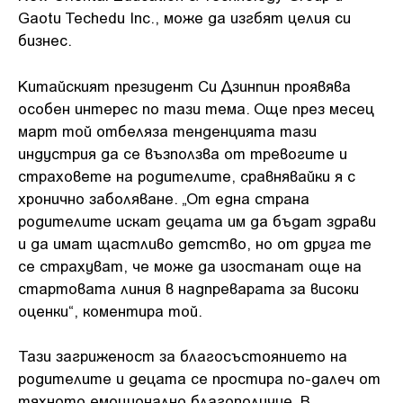
Gaotu Techedu Inc., може да изгбят целия си
бизнес.
Китайският президент Си Дзинпин проявява
особен интерес по тази тема. Още през месец
март той отбеляза тенденцията тази
индустрия да се възползва от тревогите и
страховете на родителите, сравнявайки я с
хронично заболяване. „От една страна
родителите искат децата им да бъдат здрави
и да имат щастливо детство, но от друга те
се страхуват, че може да изостанат още на
стартовата линия в надпреварата за високи
оценки“, коментира той.
Тази загриженост за благосъстоянието на
родителите и децата се простира по-далеч от
тяхното емоционално благополучие. В