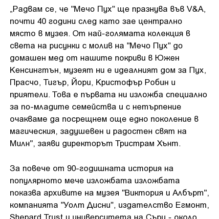
„Радвам се, че "Мечо Пух" ще празнува във V&A,
почти 40 години след като зае централно
място в музея. От най-голямата колекция в
света на рисунки с молив на "Мечо Пух" до
домашен мед от нашите покриви в Южен
Кенсингтън, музеят ни е идеалният дом за Пух,
Прасчо, Тигър, Йори, Кристофър Робин и
приятели. Това е първата ни изложба специално
за по-младите семейства и с нетърпение
очакваме да посрещнем още едно поколение в
магическия, задушевен и радостен свят на
Милн", заяви директорът Тристрам Хънт.
За повече от 90-годишната история на
популярното мече изложбата изложбата
показва архивите на музея "Виктория и Албърт",
компанията "Уолт Дисни", издателство Егмонт,
Shepard Trust и университета на Съри - около