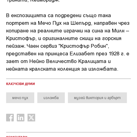
В експозицията са подредени също така
портрет на Мечо Пух на Шепърд, направен чрез
копиране на реалните играчки на сина на Милн –
Кристофър, и оригиналните скици на горския
пейзаж. Чаен сервиз "Кристофър Робин",
представен на принцеса Елизабет през 1928 г. е
зает от Нейно Величество Кралицата и
нейната кралската колекция за изложбата.
КЛЮЧОВИ ДУМИ
мечо пух
изложба
музей виктория и арбърт