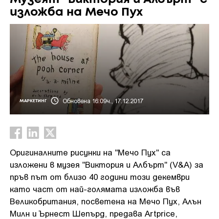
изложба на Мечо Пух
Обновена 16:09ч., 17.12.2017
МАРКЕТИНГ
Оригиналните рисунки на "Мечо Пух" са
изложени в музея "Виктория и Албърт" (V&A) за
пръв път от близо 40 години този декември
като част от най-голямата изложба във
Великобритания, посветена на Мечо Пух, Aлън
Милн и Ърнест Шепърд, предава Artprice,