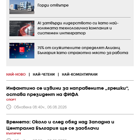
Горди отвътре
А1 затвърди лидерството си като най-
голямата технологична компания и
системен интегратор
75% от служителите определят Алианц
България като страхотно място за работа
НАЙ-НОВО
|
НАЙ-ЧЕТЕНИ
|
НАЙ-КОМЕНТИРАНИ
Инфантино се извини за направените „грешки“,
остава президент на ФИФА
СПОРТ
Обновена 08:40ч., 06.08.2026
Времето: Около и след обяд над Западна и
Централна България ще се заоблачи
БЪЛГАРИЯ