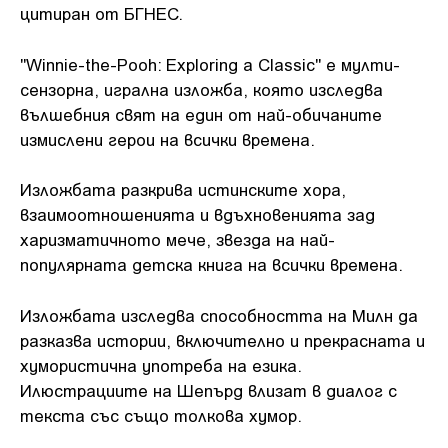
цитиран от БГНЕС.
"Winnie-the-Pooh: Exploring a Classic" е мулти-
сензорна, игрална изложба, която изследва
вълшебния свят на един от най-обичаните
измислени герои на всички времена.
Изложбата разкрива истинските хора,
взаимоотношенията и вдъхновенията зад
харизматичното мече, звезда на най-
популярната детска книга на всички времена.
Изложбата изследва способността на Милн да
разказва истории, включително и прекрасната и
хумористична употреба на езика.
Илюстрациите на Шепърд влизат в диалог с
текста със също толкова хумор.