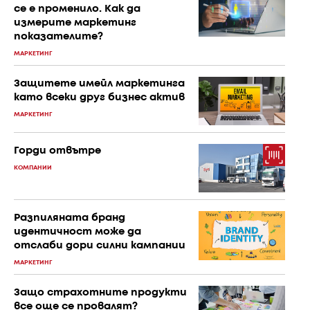
се е променило. Как да
измерите маркетинг
показателите?
МАРКЕТИНГ
Защитете имейл маркетинга
като всеки друг бизнес актив
МАРКЕТИНГ
Горди отвътре
КОМПАНИИ
Разпиляната бранд
идентичност може да
отслаби дори силни кампании
МАРКЕТИНГ
Защо страхотните продукти
все още се провалят?