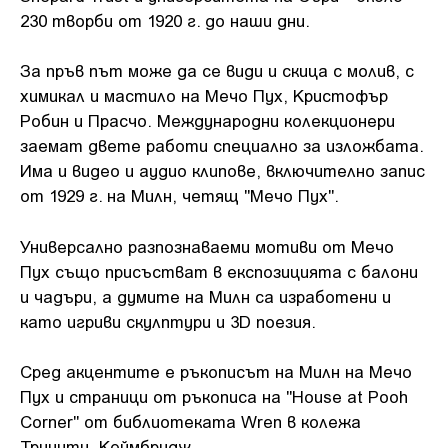
230 творби от 1920 г. до наши дни.
За пръв път може да се види и скица с молив, с
химикал и мастило на Мечо Пух, Кристофър
Робин и Прасчо. Международни колекционери
заемат двете работи специално за изложбата.
Има и видео и аудио клипове, включително запис
от 1929 г. на Милн, четящ "Мечо Пух".
Универсално разпознаваеми мотиви от Мечо
Пух също присъстват в експозицията с балони
и чадъри, а думите на Милн са изработени и
като игриви скулптури и 3D поезия.
Сред акцентите е ръкописът на Милн на Мечо
Пух и страници от ръкописа на "House at Pooh
Corner" от библиотеката Wren в колежа
Тринити, Кеймбридж.