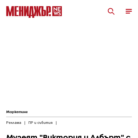
Маркетинг
Реклама
|
ПР и събития
|
Музеят "Виктория и Албърт" с