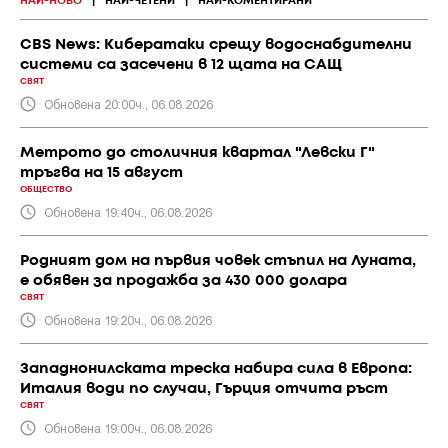
НАЙ-НОВО
|
НАЙ-ЧЕТЕНИ
|
НАЙ-КОМЕНТИРАНИ
CBS News: Кибератаки срещу водоснабдителни
системи са засечени в 12 щата на САЩ
СВЯТ
Обновена 20:00ч., 06.08.2026
Метрото до столичния квартал "Левски Г"
тръгва на 15 август
ОБЩЕСТВО
Обновена 19:40ч., 06.08.2026
Родният дом на първия човек стъпил на Луната,
е обявен за продажба за 430 000 долара
СВЯТ
Обновена 19:20ч., 06.08.2026
Западнонилската треска набира сила в Европа:
Италия води по случаи, Гърция отчита ръст
СВЯТ
Обновена 19:00ч., 06.08.2026