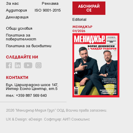
За нас
Реклама
АБОНИРАЙ
Аудитория
ISO 9001-2015
СЕ
Декларация
Editorial
МЕНИДЖЪР
Общи условия
07/2026
Пoлитикa зa
пoвepитeлнocт
Политика за бисквитки
СЛЕДВАЙТЕ НИ
КОНТАКТИ
Бул. Цариградско шосе 147,
Интер Ескпо Център, ет.5
тел: +359 887 569 640
2026 “Мениджър Медия Груп” ООД. Всички права запазени.
UX & Design:
eDesign
Софтуер:
АИП Солюшънс