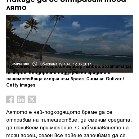
лято
Обновена 19:40ч., 12.05.2017
МАРКЕТИНГ
Чарлстън, Южна Каролина&nbsp;-&nbsp;богатата си
история, безупречно поддържани градини и
зашеметяваща гледка към брега. Снимка: Guliver /
Getty images
Лятото е най-подходящото време да се
отправим на пътешествие, да сменим средата,
да изживеем приключение. С наближаването на
този горещ сезон все повече започваме да се