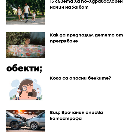
15 съвета за по-здравословен
начин на живот
Как да предпазим детето от
прегряване
Кога са опасни бенките?
Виц: Врачанин описва
катастрофа