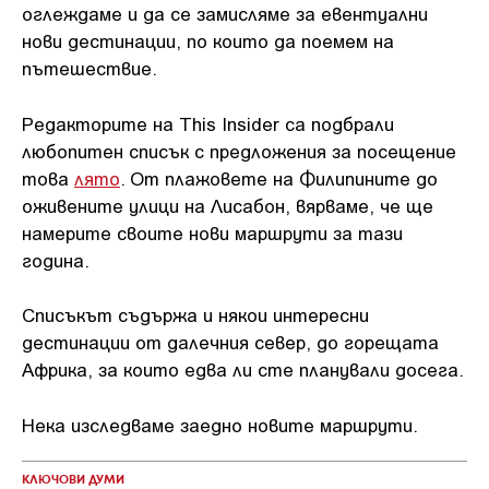
оглеждаме и да се замисляме за евентуални
нови дестинации, по които да поемем на
пътешествие.
Редакторите на This Insider са подбрали
любопитен списък с предложения за посещение
това
лято
. От плажовете на Филипините до
оживените улици на Лисабон, вярваме, че ще
намерите своите нови маршрути за тази
година.
Списъкът съдържа и някои интересни
дестинации от далечния север, до горещата
Африка, за които едва ли сте планували досега.
Нека изследваме заедно новите маршрути.
КЛЮЧОВИ ДУМИ