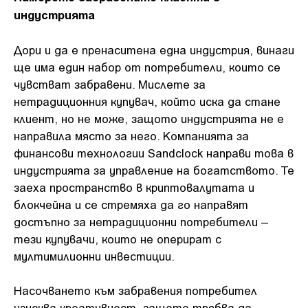
индустрията
Дори и да е пренаситена една индустрия, винаги
ще има един набор от потребители, които се
чувстват забравени. Мислете за
нетрадиционния купувач, който иска да стане
клиент, но не може, защото индустрията не е
направила място за него. Компанията за
финансови технологии Sandclock направи това в
индустрията за управление на богатството. Те
заеха пространство в криптовалутата и
блокчейна и се стремяха да го направят
достъпно за нетрадиционни потребители –
тези купувачи, които не оперират с
мултимилионни инвестиции.
Насочването към забравения потребител
изисква креативност, защото трябва да