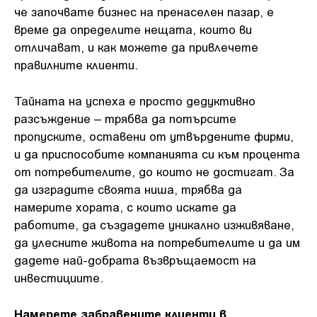
че започвате бизнес на пренаселен пазар, е
време да определите нещата, които ви
отличават, и как можете да привлечете
правилните клиенти.
Тайната на успеха е просто дедуктивно
разсъждение – трябва да потърсите
пропуските, оставени от утвърдените фирми,
и да приспособите компанията си към процента
от потребителите, до които не достигат. За
да изградите своята ниша, трябва да
намерите хората, с които искате да
работите, да създадете уникално изживяване,
да улесните живота на потребителите и да им
дадете най-добрата възвръщаемост на
инвестициите.
Намерете забравените клиенти в