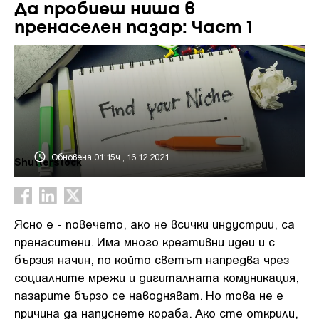
Да пробиеш ниша в
пренаселен пазар: Част 1
Обновена 01:15ч., 16.12.2021
Shutterstock
Ясно е - повечето, ако не всички индустрии, са
пренаситени. Има много креативни идеи и с
бързия начин, по който светът напредва чрез
социалните мрежи и дигиталната комуникация,
пазарите бързо се наводняват. Но това не е
причина да напуснете кораба. Ако сте открили,