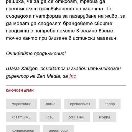
решиха, че за да се откроят, трябва да
преосмислят изживяването на клиента. Те
създадоха платформа за пазаруване на живо, за
да могат да споделят брандовете своите
продукти с потребителите в реално време,
точно както при влизане в истински магазин.
Очаквайте продължение!
Шама Хайдер, основател и главен изпълнителен
директор на Zen Media, за
Inc
КЛЮЧОВИ ДУМИ
маркетинг
ниша
пренаселен
пазар
креативни
идеи
социални
мрежи
комуникация
аудитория