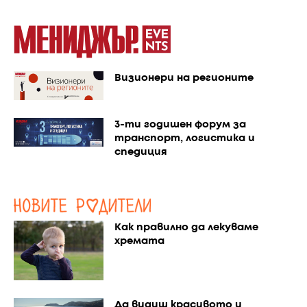
Визионери на регионите
3-ти годишен форум за
транспорт, логистика и
спедиция
Как правилно да лекуваме
хремата
Да видиш красивото и