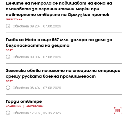
Цените на петрола се повишават на фона на
плановете за ограничителни мерки при
повторното отваряне на Ормузкия проток
ЕНЕРГЕТИКА
Обновена 09:20ч., 07.08.2026
Глобиха Meta с още 567 млн. долара по дело за
безопасността на децата
СВЯТ
Обновена 09:00ч., 07.08.2026
Зеленски обяви началото на специални операции
срещу руската военна промишленост
СВЯТ
Обновена 08:40ч., 07.08.2026
Горди отвътре
КОМПАНИИ
|
ADVERTORIAL
Обновена 12:20ч., 05.08.2026