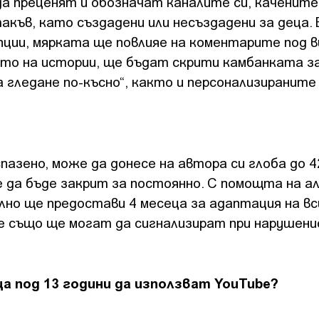
а преценят и обозначат каналите си, качените
акъв, като създадени или несъздадени за деца. 
пции, мярката ще повлияе на коментарите под 
ето на истории, ще бъдат скрити камбанката з
 гледане по-късно“, както и персонализираните
спазено, може да донесе на автора си глоба до 4
е да бъде закрит за постоянно. С помощта на 
лно ще предостави 4 месеца за адаптация на вс
 също ще могат да сигнализират при нарушени
ица под 13 години да използват YouTube?