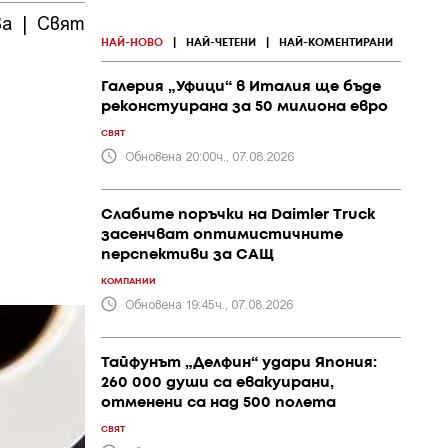
ва
|
Свят
|
ПР и
|
Политика
|
Общество
|
събития
НАЙ-НОВО
|
НАЙ-ЧЕТЕНИ
|
НАЙ-КОМЕНТИРАНИ
Галерия „Уфици“ в Италия ще бъде
реконстуирана за 50 милиона евро
СВЯТ
Обновена 20:00ч., 07.08.2026
Слабите поръчки на Daimler Truck
засенчват оптимистичните
перспективи за САЩ
КОМПАНИИ
Обновена 19:45ч., 07.08.2026
Тайфунът „Делфин“ удари Япония:
260 000 души са евакуирани,
отменени са над 500 полета
СВЯТ