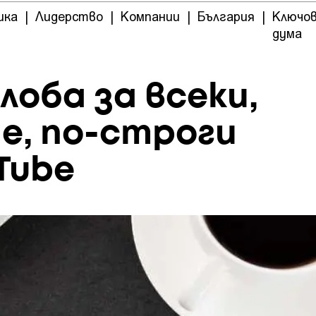
ика
|
Лидерство
|
Компании
|
България
|
Ключо
дума
глоба за всеки,
е, по-строги
Tube