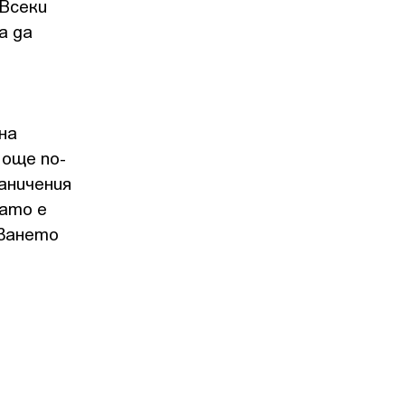
 Всеки
а да
на
 още по-
аничения
като е
зването