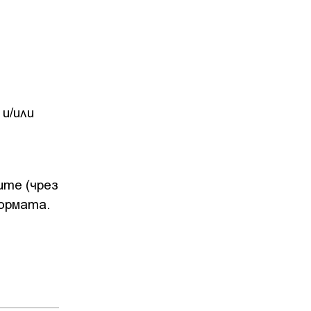
 и/или
ите (чрез
формата.