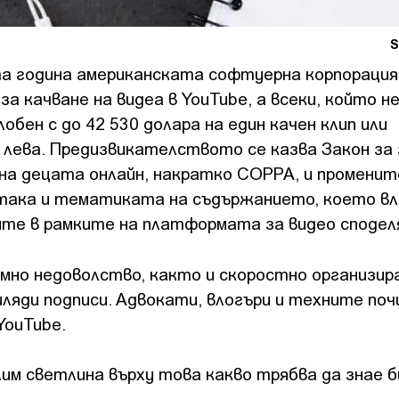
S
а година американската софтуерна корпорация
за качване на видеа в YouTube, а всеки, който не
лобен с до 42 530 долара на един качен клип или
. лева. Предизвикателството се казва Закон з
на децата онлайн, накратко COPPA, и променит
, така и тематиката на съдържанието, което в
те в рамките на платформата за видео сподел
мно недоволство, както и скоростно организир
ляди подписи. Адвокати, влогъри и техните по
YouTube.
им светлина върху това какво трябва да знае 