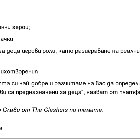
нни герои;
ачки;
за деца игрови роли, като разиграване на реални
стихотворения
та си най-добре и разчитаме на вас да определ
ви са предназначени за деца“, казват от плат
 Слави от The Clashers по темата.
а