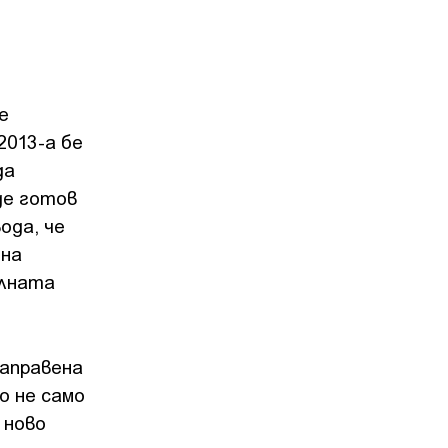
е
2013-а бе
да
де готов
ода, че
 на
алната
направена
о не само
 ново