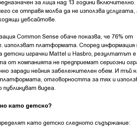
редназначен за лица над 13 години включително.
его се отправя молба да не използва услугата, 
дходящи уебсайтове.
зация Common Sense обаче показва, че 76% от
г. използват платформата. Според информация 
 детски играчки Mattel и Hasbro, резултатът е
нта от компанията не предприемат сериозни огр
нно заради нейния забележителен обем. И тъй 
т платформата, отговорността за тях и изпол
о публикуват видеа.
яно като детско?
пределят като детско следното съдържание: