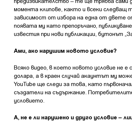
предизвикателство – те ще трябва сами д
момента клипове, както и всеки следващ т
зависимост от избора на една от двете о
появата му като препоръчано, публикуван
известия при нови публикации, бутонът „За
Ами, ако нарушим новото условие?
Всяко видео, в което новото условие не е 
долара, а в краен случай акаунтът му мож
YouTube ще следи за това, като първонача
създатели на съдържание. Потребителите
условието.
А, не е ли нарушено и друго условие – л