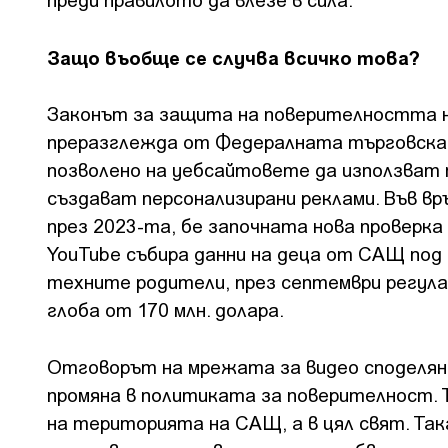
Защо въобще се случва всичко това?
Законът за защита на поверителността на 
преразглежда от Федералната търговска ко
позволено на уебсайтовете да използват 
създават персонализирани реклами. Във вр
през 2023-та, бе започната нова проверка 
YouTube събира данни на деца от САЩ под 
техните родители, през септември регул
глоба от 170 млн. долара.
Отговорът на мрежата за видео споделяне
промяна в политиката за поверителност. Тя
на територията на САЩ, а в цял свят. Та