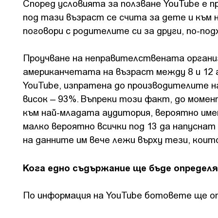
Според условията за ползване YouTube е п
под тази възраст се счита за дете и към н
поговори с родителите си за други, по-по
Проучване на неправителствената органи
американчетата на възраст между 8 и 12 
YouTube, изпратена до производителите на
висок – 93%. Въпреки този факт, до моме
към най-младата аудитория, вероятно име
малко вероятно всички под 13 да напусна
на данните им вече лежи върху тези, коит
Кога едно съдържание ще бъде определ
По информация на YouTube ботовете ще о