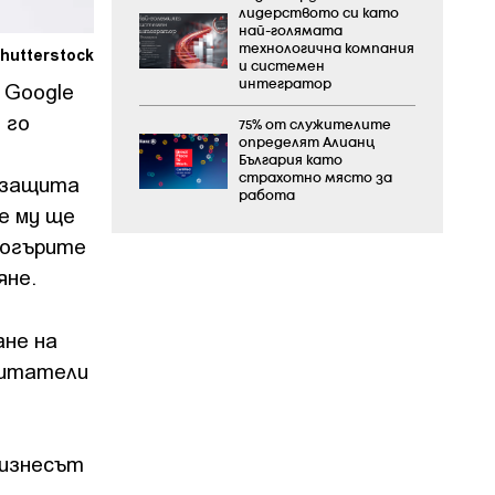
лидерството си като
най-голямата
технологична компания
hutterstock
и системен
 Google
интегратор
 го
75% от служителите
определят Алианц
България като
а защита
страхотно място за
работа
е му ще
логърите
яне.
ане на
читатели
бизнесът