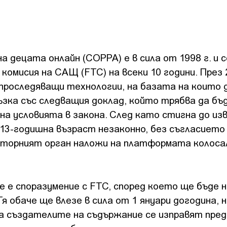
децата онлайн (COPPA) е в сила от 1998 г. и с
мисия на САЩ (FTC) на всеки 10 години. През 
проследяващи технологии, на базата на които 
ъзка със следващия доклад, който трябва да бъ
на условията в закона. След като стигна до изв
13-годишна възраст незаконно, без съгласието
аторният орган наложи на платформата колос
 е споразумение с FTC, според което ще бъде 
 обаче ще влезе в сила от 1 януари догодина, н
ка създателите на съдържание се изправят пред