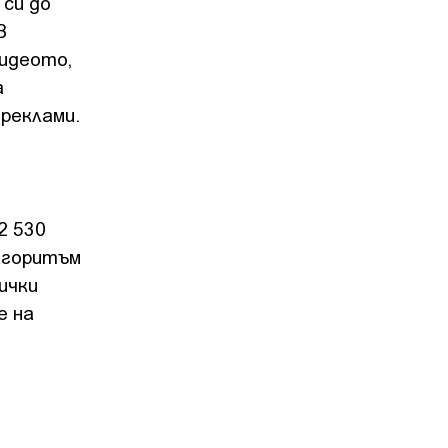
 си до
В
видеото,
а
 реклами.
2 530
алгоритъм
ички
е на