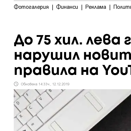
Фотогалерия
|
Финанси
|
Реклама
|
Полит
До 75 хил. лева 
нарушил новит
правила на You
Обновена 14:33ч., 12.12.2019