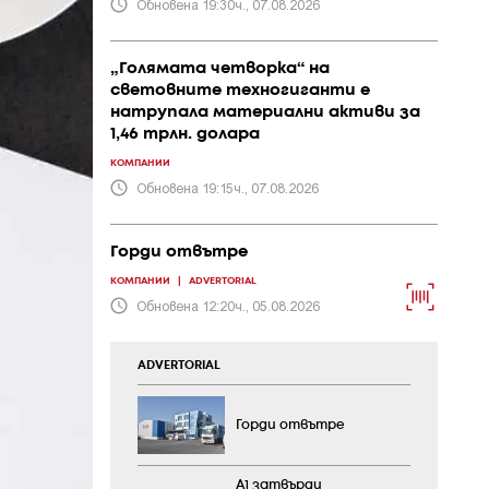
Обновена 19:30ч., 07.08.2026
„Голямата четворка“ на
световните техногиганти е
натрупала материални активи за
1,46 трлн. долара
КОМПАНИИ
Обновена 19:15ч., 07.08.2026
Горди отвътре
КОМПАНИИ
|
ADVERTORIAL
Обновена 12:20ч., 05.08.2026
ADVERTORIAL
Горди отвътре
А1 затвърди