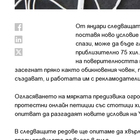
От януари следващат
поставя ново условие 
спази, може да бъде г
приблизително 75 хил
на поверителността 
засегнат пряко както обикновения човек
създават, и работата им с рекламодатели
Огласяването на мярката предизвика огро
протестни онлайн петиции със стотици хи
опитват да разгадаят новите условия на 
В следващите редове ще опитаме да хвърл
преди правилото да влезе в сила.