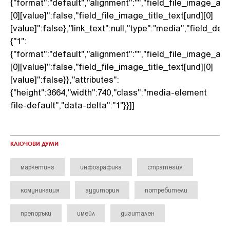
{"format":"default","alignment":"","field_file_image_alt
[0][value]":false,"field_file_image_title_text[und][0]
[value]":false},"link_text":null,"type":"media","field_delt
{"1":
{"format":"default","alignment":"","field_file_image_alt
[0][value]":false,"field_file_image_title_text[und][0]
[value]":false}},"attributes":
{"height":3664,"width":740,"class":"media-element
file-default","data-delta":"1"}}]]
КЛЮЧОВИ ДУМИ
маркетинг
инфографика
стратегия
комуникация
аудитория
потребители
препоръки
имейл
дигитален