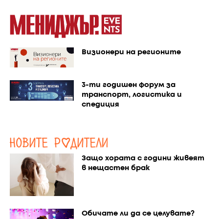
Визионери на регионите
3-ти годишен форум за
транспорт, логистика и
спедиция
Защо хората с години живеят
в нещастен брак
Обичате ли да се целувате?