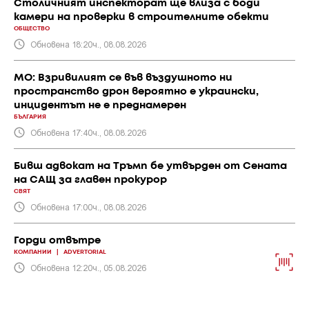
Столичният инспекторат ще влиза с боди
камери на проверки в строителните обекти
ОБЩЕСТВО
Обновена 18:20ч., 08.08.2026
МО: Взривилият се във въздушното ни
пространство дрон вероятно е украински,
инцидентът не е преднамерен
БЪЛГАРИЯ
Обновена 17:40ч., 08.08.2026
Бивш адвокат на Тръмп бе утвърден от Сената
на САЩ за главен прокурор
СВЯТ
Обновена 17:00ч., 08.08.2026
Горди отвътре
КОМПАНИИ
|
ADVERTORIAL
Обновена 12:20ч., 05.08.2026