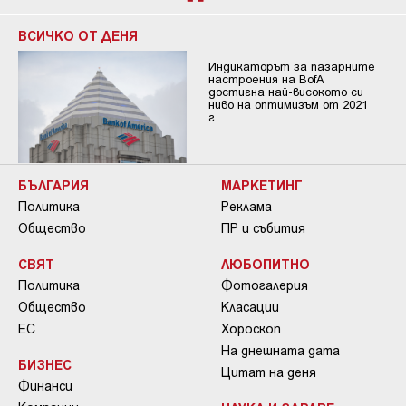
ВСИЧКО ОТ ДЕНЯ
Индикаторът за пазарните
настроения на BofA
достигна най-високото си
ниво на оптимизъм от 2021
г.
БЪЛГАРИЯ
МАРКЕТИНГ
Политика
Реклама
Общество
ПР и събития
СВЯТ
ЛЮБОПИТНО
Политика
Фотогалерия
Общество
Класации
ЕС
Хороскоп
На днешната дата
БИЗНЕС
Цитат на деня
Финанси