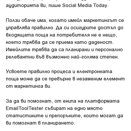
аудиторията ви, пише Social Media Today.
Ползи обаче има, когато имейл маркетингът се
управлява правилно. Да си осигурите достъп до
входящата поща на потребителя не е нещо,
което трябва да се приема като даденост.
Имейлите трябва да са планирани и персонално
релевантни във възможно най-голяма степен.
Усвоете правилно процеса и електронната
поща може да се превърне в незаменим елемент
от маркетинга ви.
За да ви помогнат, от екипа на платформата
EmailToolTester събират на едно място
статистиките и препоръките, които могат да
ви помогнат в планирането.