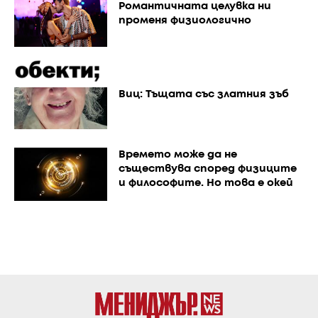
Романтичната целувка ни
променя физиологично
Виц: Тъщата със златния зъб
Времето може да не
съществува според физиците
и философите. Но това е окей