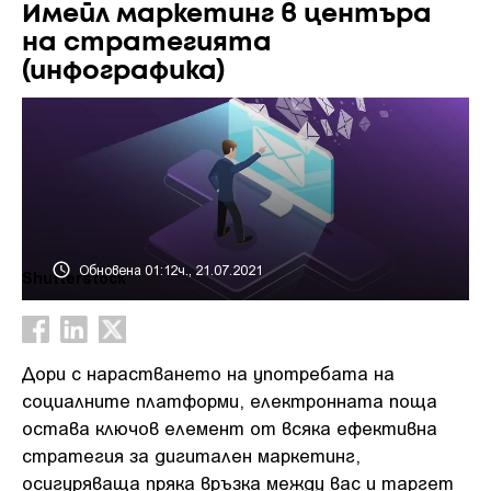
Имейл маркетинг в центъра
на стратегията
(инфографика)
Обновена 01:12ч., 21.07.2021
Shutterstock
Дори с нарастването на употребата на
социалните платформи, електронната поща
остава ключов елемент от всяка ефективна
стратегия за дигитален маркетинг,
осигуряваща пряка връзка между вас и таргет