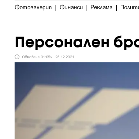
Фотогалерия
|
Финанси
|
Реклама
|
Полит
Персонален бра
Обновена 01:05ч., 25.12.2021