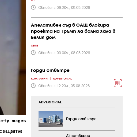
ЕС
Обновена 09:30ч., 08.08.2026
Апелативен съд в САЩ блокира
проекта на Тръмп за бална зала в
Белия дом
СВЯТ
Обновена 09:00ч., 08.08.2026
Горди отвътре
КОМПАНИИ
|
ADVERTORIAL
Обновена 12:20ч., 05.08.2026
ADVERTORIAL
Горди отвътре
etty Images
е сещате
А1 затвърди