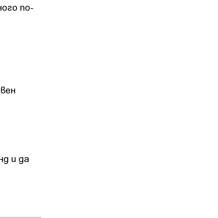
ого по-
е
твен
нд и да