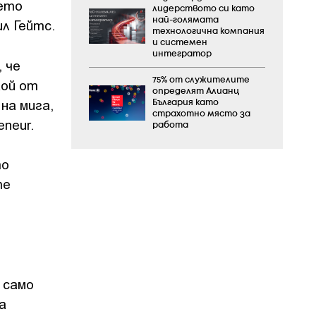
чето
лидерството си като
най-голямата
л Гейтс.
технологична компания
и системен
интегратор
 че
75% от служителите
кой от
определят Алианц
на мига,
България като
страхотно място за
neur.
работа
то
те
 само
а