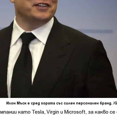
Илон Мъск е сред хората със силен персонален бранд. /G
пании като Tesla, Virgin и Microsoft, за какво с