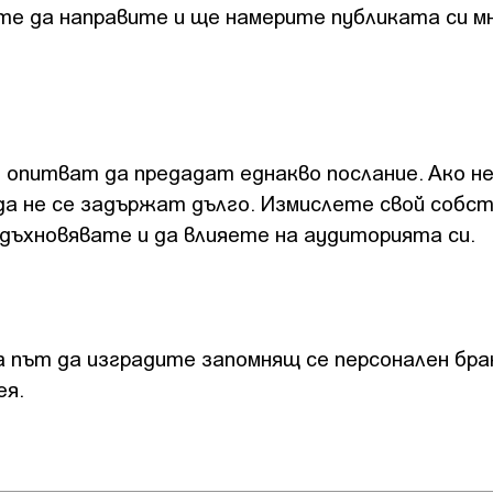
те да направите и ще намерите публиката си мн
е опитват да предадат еднакво послание. Ако н
а не се задържат дълго. Измислете свой собс
вдъхновявате и да влияете на аудиторията си.
а път да изградите запомнящ се персонален бра
ея.