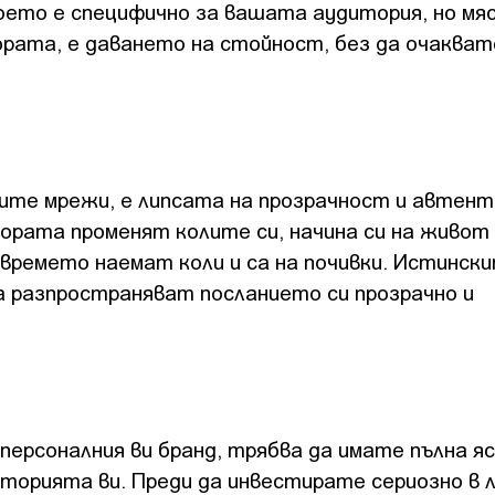
което е специфично за вашата аудитория, но мя
рата, е даването на стойност, без да очакват
ите мрежи, е липсата на прозрачност и автент
хората променят колите си, начина си на живот
 времето наемат коли и са на почивки. Истинск
а разпространяват посланието си прозрачно и
персоналния ви бранд, трябва да имате пълна я
торията ви. Преди да инвестирате сериозно в 