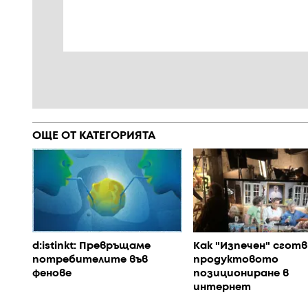
ОЩЕ ОТ КАТЕГОРИЯТА
d:istinkt: Превръщаме
Как "Изпечен" сготв
потребителите във
продуктовото
фенове
позициониране в
интернет