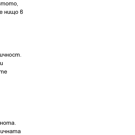
стото,
е нищо в
ичност.
 и
ите
снота.
личната