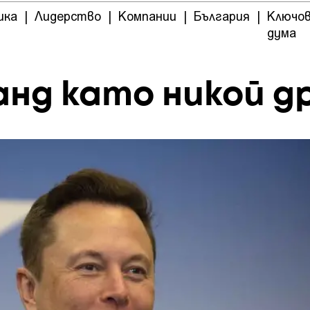
ика
|
Лидерство
|
Компании
|
България
|
Ключо
дума
нд като никой д