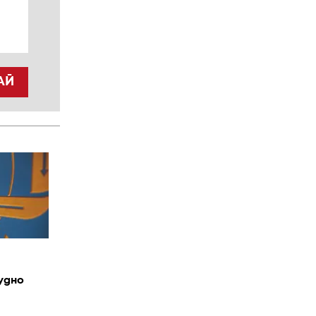
АЙ
удно