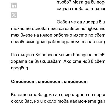
първо? Мога да ви по
случаи това са техни
Освен че са лидери в
техните основатели са известни публични
тях влезе на някое работно място по света
независимо дали работодателят знае нещо 
По същество персоналният брандинг се св
хората се възхищават. Ако сте нов в свет
предвид.
Стойност, стойност, стойност
Когато става дума за изграждане на персо
около вас, но и около това как можете д