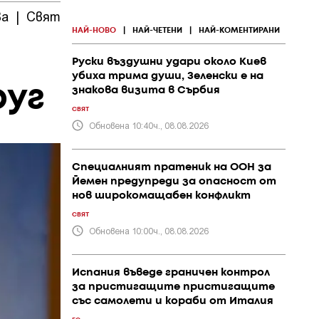
ва
|
Свят
|
ПР и
|
Политика
|
Общество
|
събития
НАЙ-НОВО
|
НАЙ-ЧЕТЕНИ
|
НАЙ-КОМЕНТИРАНИ
Руски въздушни удари около Киев
убиха трима души, Зеленски е на
руг
знакова визита в Сърбия
СВЯТ
Обновена 10:40ч., 08.08.2026
Специалният пратеник на ООН за
Йемен предупреди за опасност от
нов широкомащабен конфликт
СВЯТ
Обновена 10:00ч., 08.08.2026
Испания въведе граничен контрол
за пристигащите пристигащите
със самолети и кораби от Италия