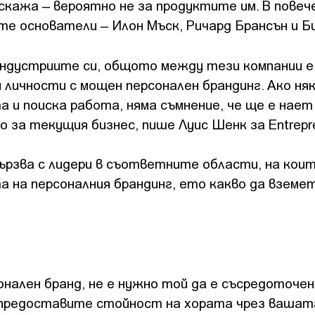
дскажа – вероятно не за продуктите им. В пове
те основатели – Илон Мъск, Ричард Брансън и Би
 индустриите си, общото между тези компании е,
 личности с мощен персонален брандинг. Ако ня
 и поиска работа, няма съмнение, че ще е нает 
за текущия бизнес, пише Луис Шенк за Entrepre
ързва с лидери в съответните области, на кои
а на персоналния брандинг, ето какво да вземе
нален бранд, не е нужно той да е съсредоточен
а предоставите стойност на хората чрез вашат