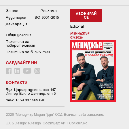
За нас
Реклама
АБОНИРАЙ
Аудитория
ISO 9001-2015
СЕ
Декларация
Editorial
МЕНИДЖЪР
Общи условия
07/2026
Пoлитикa зa
пoвepитeлнocт
Политика за бисквитки
СЛЕДВАЙТЕ НИ
КОНТАКТИ
Бул. Цариградско шосе 147,
Интер Ескпо Център, ет.5
тел: +359 887 569 640
2026 “Мениджър Медия Груп” ООД. Всички права запазени.
UX & Design:
eDesign
Софтуер:
АИП Солюшънс