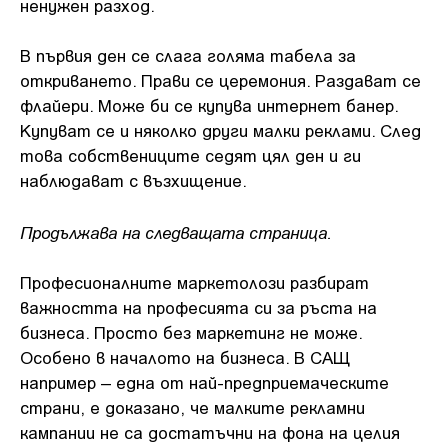
ненужен разход.
В първия ден се слага голяма табела за
откриването. Прави се церемония. Раздават се
флайери. Може би се купува интернет банер.
Купуват се и няколко други малки реклами. След
това собствениците седят цял ден и ги
наблюдават с възхищение.
Продължава на следващата страница.
Професионалните маркетолози разбират
важността на професията си за ръста на
бизнеса. Просто без маркетинг не може.
Особено в началото на бизнеса. В САЩ
например – една от най-предприемаческите
страни, е доказано, че малките рекламни
кампании не са достатъчни на фона на целия