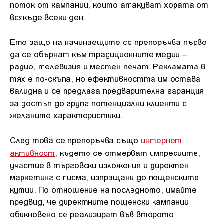
поток от кампании, които атакуват хората от
всякъде всеки ден.
Ето защо на начинаещите се препоръчва първо
да се обърнат към традиционните медии –
радио, телевизия и местен печат. Рекламата в
тях е по-скъпа, но ефективността им остава
валидна и се предлага предварителна гаранция
за достъп до група потенциални клиенти с
желаните характеристики.
След това се препоръчва също
интернет
активност
, където се отмерват импресиите,
участие в търговски изложения и директен
маркетинг с писма, изпращани до пощенските
кутии. По отношение на последното, имайте
предвид, че директните пощенски кампании
обикновено се реализират във второто