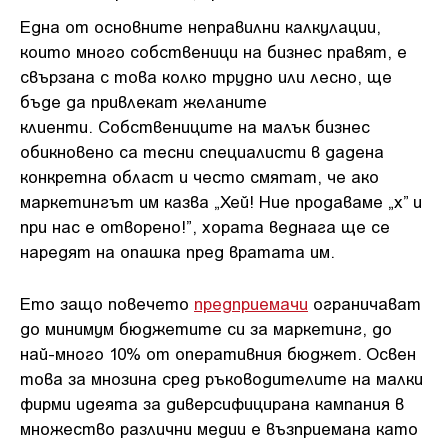
Една от основните неправилни калкулации,
които много собственици на бизнес правят, е
свързана с това колко трудно или лесно, ще
бъде да привлекат желаните
клиенти. Собствениците на малък бизнес
обикновено са тесни специалисти в дадена
конкретна област и често смятат, че ако
маркетингът им казва „Хей! Ние продаваме „х” и
при нас е отворено!”, хората веднага ще се
наредят на опашка пред вратата им.
Ето защо повечето
предприемачи
ограничават
до минимум бюджетите си за маркетинг, до
най-много 10% от оперативния бюджет. Освен
това за мнозина сред ръководителите на малки
фирми идеята за диверсифицирана кампания в
множество различни медии е възприемана като