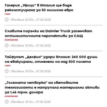
Галерия „Уфици“ в Италия ще бъде
реконстуирана за 50 милиона евро
СВЯТ
Обновена 20:00ч., 07.08.2026
Слабите поръчки на Daimler Truck засенчват
оптимистичните перспективи за САЩ
КОМПАНИИ
Обновена 19:45ч., 07.08.2026
Тайфунът „Делфин“ удари Япония: 260 000 души
са евакуирани, отменени са над 500 полета
СВЯТ
Обновена 19:30ч., 07.08.2026
„Голямата четворка“ на световните
техногиганти е натрупала материални активи
за 1,46 трлн. долара
КОМПАНИИ
Обновена 19:15ч., 07.08.2026