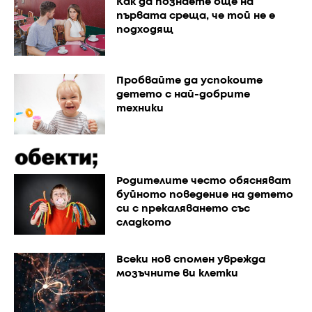
Как да познаете още на
първата среща, че той не е
подходящ
Пробвайте да успокоите
детето с най-добрите
техники
Родителите често обясняват
буйното поведение на детето
си с прекаляването със
сладкото
Всеки нов спомен уврежда
мозъчните ви клетки