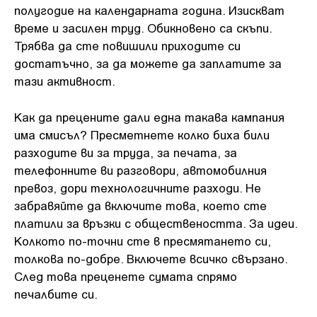
полугодие на календарната година. Изискват
време и засилен труд. Обикновено са скъпи.
Трябва да сте повишили приходите си
достатъчно, за да можете да заплатите за
тази активност.
Как да прецените дали една такава кампания
има смисъл? Пресметнете колко биха били
разходите ви за труда, за печата, за
телефонните ви разговори, автомобилния
превоз, дори технологичните разходи. Не
забравяйте да включите това, което сте
платили за връзки с обществеността. За идеи.
Колкото по-точни сте в пресмятането си,
толкова по-добре. Включете всичко свързано.
След това преценете сумата спрямо
печалбите си.