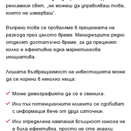
рекламния свят, „не можеш да управляваш това,
което не измерваш”.
Въпреки това се проваляме в преценката на
разхода през цялото време. Мениджърите рядко
отделят достатъчно време, за да преценят
колко е ефективна една маркетингова
инициатива.
Лошата възвращаемост на инвестицията може
да се корени в няколко неща:
Може демографията да се е сменила.
Или пък потенциалните клиенти се сдобиват
с информация вече от друг източник.
Или определена кампания всъщност никога не
е била ефективна, просто не сте знаели.