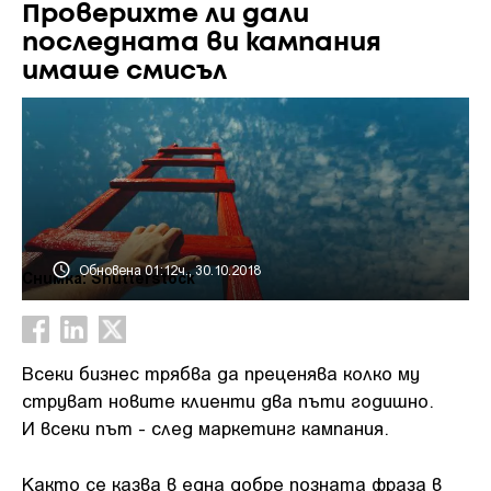
Проверихте ли дали
последната ви кампания
имаше смисъл
Обновена 01:12ч., 30.10.2018
Снимка: Shutterstock
Всеки бизнес трябва да преценява колко му
струват новите клиенти два пъти годишно.
И всеки път - след маркетинг кампания.
Както се казва в една добре позната фраза в