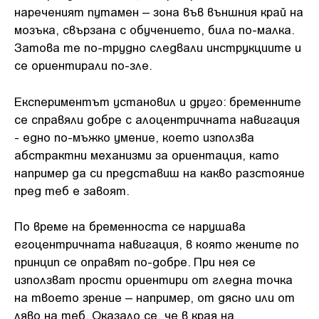
нареченият путамен – зона във външния край на
мозъка, свързана с обучението, била по-малка.
Затова те по-трудно следвали инструкциите и
се ориентирали по-зле.
Експериментът установил и друго: бременните
се справяли добре с алоцентричната навигация
- едно по-мъжко умение, което използва
абстрактни механизми за ориентация, като
например да си представиш на какво разстояние
пред теб е завоят.
По време на бременноста се нарушава
егоцентричната навигация, в която жените по
принцип се оправят по-добре. При нея се
използват прости ориентири от гледна точка
на твоето зрение – например, от дясно или от
ляво на теб. Оказало се, че в края на