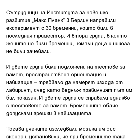
Сътрудници на Института за човешко
развитие „Макс Планк“ в Берлин направили
експеримент с 30 бременни, които били в
последния триместър. И втора група, в която
жените не били бременни, нямали деца и никога
не били зачевали.
И двете групи били подложени на тестове за
памет, пространствена ориентация и
навигация – трябвало да намерят изхода от
лабиринт, след като веднъж правилният път им
бил показан. И двете групи се справили еднакво
с тестовете за памет. Бременните обаче
допускали грешки в навигацията.
Тогава учените изследвали мозъка им със
скенер и установили, че при бременните така