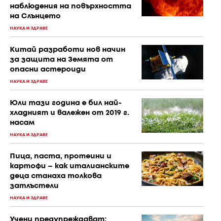
наблюдения на повърхността
на Слънцето
НАУКА И ЗДРАВЕ
Китай разработи нов начин
за защита на Земята от
опасни астероиди
НАУКА И ЗДРАВЕ
Юли тази година е бил най-
хладният и валежен от 2019 г.
насам
НАУКА И ЗДРАВЕ
Пица, паста, протеини и
картофи – как италианските
деца станаха толкова
затлъстели
НАУКА И ЗДРАВЕ
Учени предупреждават: