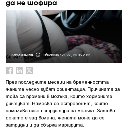
да не шофира
Обновена 12:02ч., 26.08.2018
НАУКА И ЗДРАВЕ
Guliver / iStock
През последните месеци на бременността
жените лесно губят ориентация. Причината за
това са промени в мозъка, които хормоните
диктуват. Намесва се естрогенът, който
намалява някои структури на мозъка. Затова,
докато е зад волана, жената може да се
затрудни и да сбърка маршрута.