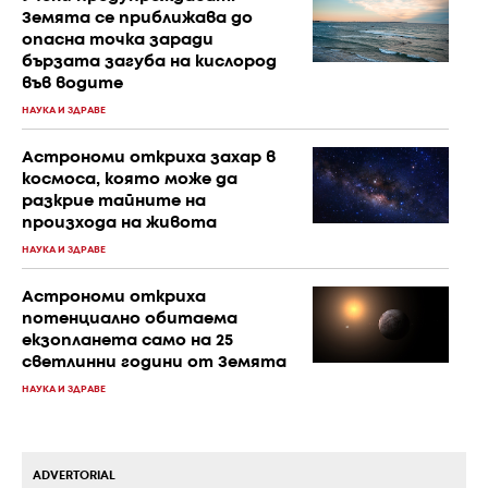
Земята се приближава до
опасна точка заради
бързата загуба на кислород
във водите
НАУКА И ЗДРАВЕ
Астрономи откриха захар в
космоса, която може да
разкрие тайните на
произхода на живота
НАУКА И ЗДРАВЕ
Астрономи откриха
потенциално обитаема
екзопланета само на 25
светлинни години от Земята
НАУКА И ЗДРАВЕ
ADVERTORIAL