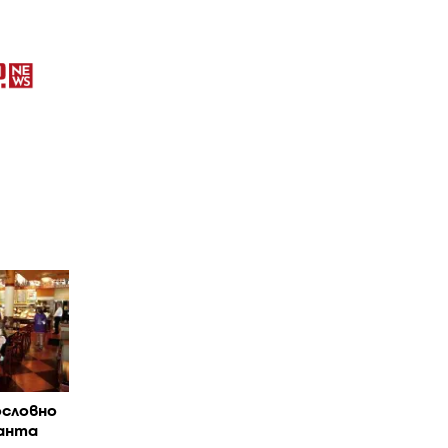
ословно
ранта