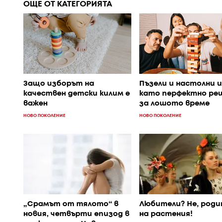
ОЩЕ ОТ КАТЕГОРИЯТА
Защо изборът на
Пъзели и настолни 
качествен детски килим е
като перфектно ре
важен
за лошото време
НОВО ПОКОЛЕНИЕ
НОВО ПОКОЛЕНИЕ
„Срамът от тялото“ в
Любители? Не, род
новия, четвърти епизод в
на растения!