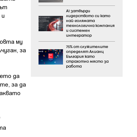
път
А1 затвърди
 и
лидерството си като
най-голямата
технологична компания
и системен
интегратор
бовта му
75% от служителите
чуган, за
определят Алианц
България като
страхотно място за
работа
оето да
те, за да
каквато
“
ата