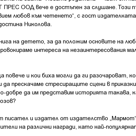
 ПРЕС ООД вече е достъпен за слушане. Този 
вием любов към четенето“, с гост издателката
достина Николова.
нига на детето, за да положим основите на лю
провокираме интереса на незаинтересования мал
а повече и кои биха могли да ги разочароват, к
и да прескачаме стресиращите сцени в приказки
 по-добре да им представим историята такава, 
розов?
ят писател и издател от издателство „Мармот
ители на различни награди, като най-популярн