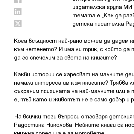
издателска група МИТ
темата е „Как да раз
детска писателка Ра
Кога всъщност най-рано можем да дадем к
към четенето? И има ли трик, с който да 
да го спечелим за света на книгите?
Какви истории се харесват на малките дец
намали интереса им към книгите? Трябва л
съхраним психиката на най-малките или е
е, тъй като и животът не е само добър и 
На всички тези въпроси отговаря детски
Радостина Николова. Нейните книги са нос
книжна поредица е за мотовете.