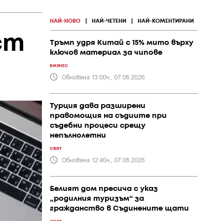
НАЙ-НОВО
|
НАЙ-ЧЕТЕНИ
|
НАЙ-КОМЕНТИРАНИ
ст
Тръмп удря Китай с 15% мито върху
ключов материал за чипове
БИЗНЕС
Обновена 13:00ч., 07.08.2026
Турция дава разширени
правомощия на съдиите при
съдебни процеси срещу
непълнолетни
СВЯТ
Обновена 12:40ч., 07.08.2026
Белият дом пресича с указ
„родилния туризъм“ за
гражданство в Съдинените щати