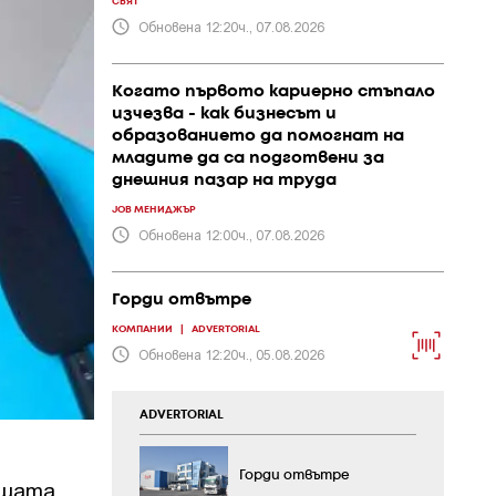
СВЯТ
Обновена 12:20ч., 07.08.2026
Когато първото кариерно стъпало
изчезва - как бизнесът и
образованието да помогнат на
младите да са подготвени за
днешния пазар на труда
JOB МЕНИДЖЪР
Обновена 12:00ч., 07.08.2026
Горди отвътре
КОМПАНИИ
|
ADVERTORIAL
Обновена 12:20ч., 05.08.2026
ADVERTORIAL
Горди отвътре
ашата