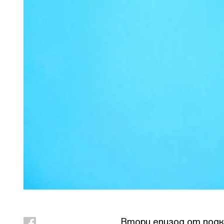
Втори епизод от под