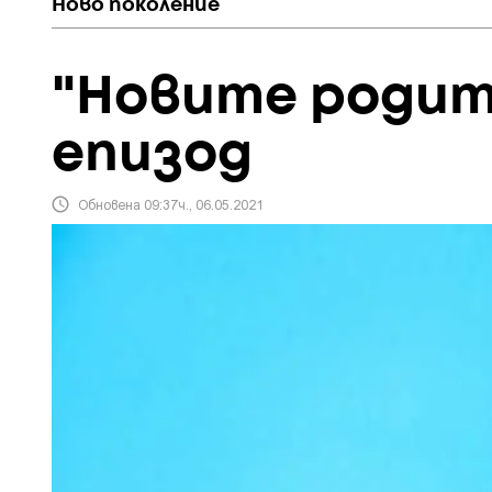
Ново поколение
"Новите родит
епизод
Обновена 09:37ч., 06.05.2021