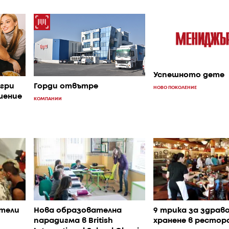
Успешното дете
игри
Горди отвътре
НОВО ПОКОЛЕНИЕ
шение
КОМПАНИИ
ители
Нова образователна
9 трика за здрав
парадигма в British
хранене в ресто