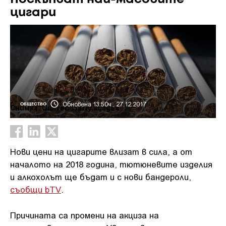
цигари
Обновена 13:50ч., 27.12.2017
ОБЩЕСТВО
Снимка: Guliver/ Getty Images
Нови цени на цигарите влизат в сила, а от
началото на 2018 година, тютюневите изделия
и алкохолът ще бъдат и с нови бандероли,
съобщи bTV
.
Причината са промени на акциза на