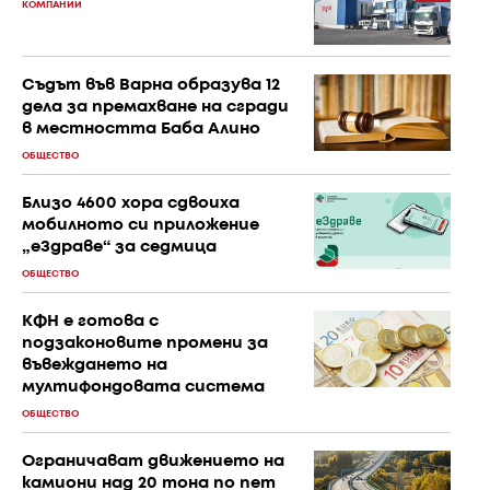
КОМПАНИИ
Съдът във Варна образува 12
дела за премахване на сгради
в местността Баба Алино
ОБЩЕСТВО
Близо 4600 хора сдвоиха
мобилното си приложение
„еЗдраве“ за седмица
ОБЩЕСТВО
КФН е готова с
подзаконовите промени за
въвеждането на
мултифондовата система
ОБЩЕСТВО
Ограничават движението на
камиони над 20 тона по пет