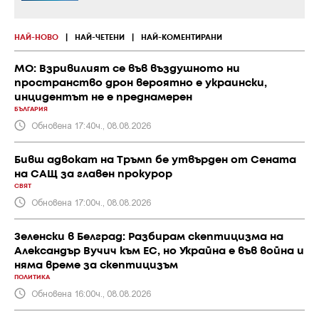
НАЙ-НОВО
|
НАЙ-ЧЕТЕНИ
|
НАЙ-КОМЕНТИРАНИ
МО: Взривилият се във въздушното ни
пространство дрон вероятно е украински,
инцидентът не е преднамерен
БЪЛГАРИЯ
Обновена 17:40ч., 08.08.2026
Бивш адвокат на Тръмп бе утвърден от Сената
на САЩ за главен прокурор
СВЯТ
Обновена 17:00ч., 08.08.2026
Зеленски в Белград: Разбирам скептицизма на
Александър Вучич към ЕС, но Украйна е във война и
няма време за скептицизъм
ПОЛИТИКА
Обновена 16:00ч., 08.08.2026