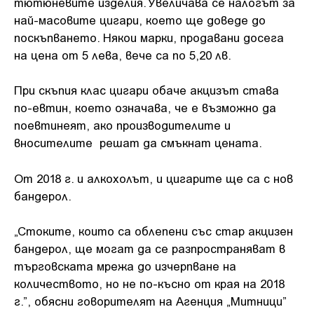
тютюневите изделия. Увеличава се налогът за
най-масовите цигари, което ще доведе до
поскъпването. Някои марки, продавани досега
на цена от 5 лева, вече са по 5,20 лв.
При скъпия клас цигари обаче акцизът става
по-евтин, което означава, че е възможно да
поевтинеят, ако производителите и
вносителите решат да смъкнат цената.
От 2018 г. и алкохолът, и цигарите ще са с нов
бандерол.
„Стоките, които са облепени със стар акцизен
бандерол, ще могат да се разпространяват в
търговската мрежа до изчерпване на
количеството, но не по-късно от края на 2018
г.”, обясни говорителят на Агенция „Митници”