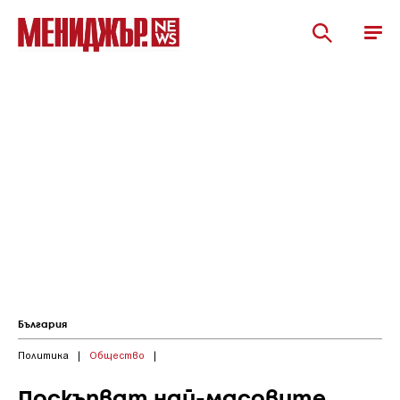
България
Политика
|
Общество
|
Поскъпват най-масовите