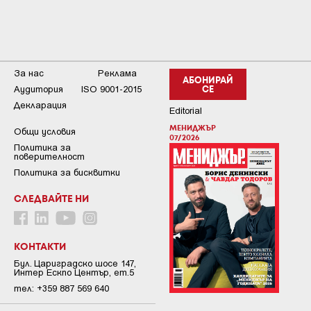
За нас
Реклама
АБОНИРАЙ
Аудитория
ISO 9001-2015
СЕ
Декларация
Editorial
МЕНИДЖЪР
Общи условия
07/2026
Пoлитикa зa
пoвepитeлнocт
Политика за бисквитки
СЛЕДВАЙТЕ НИ
КОНТАКТИ
Бул. Цариградско шосе 147,
Интер Ескпо Център, ет.5
тел: +359 887 569 640