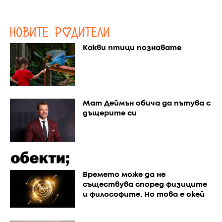
Какви птици познавате
Мат Деймън обича да пътува с
дъщерите си
Времето може да не
съществува според физиците
и философите. Но това е окей