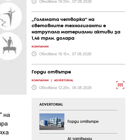
Обновена 19:30ч., 07.08.2026
„Голямата четворка“ на
световните техногиганти е
натрупала материални активи за
1,46 трлн. долара
КОМПАНИИ
Обновена 19:15ч., 07.08.2026
Горди отвътре
КОМПАНИИ
|
ADVERTORIAL
Обновена 12:20ч., 05.08.2026
ADVERTORIAL
" на
ира
Горди отвътре
яха
А1 затвърди