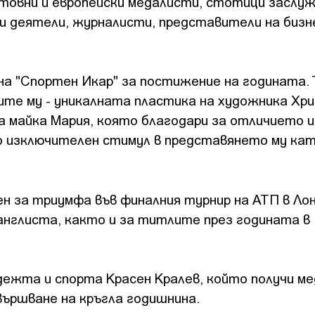
етовни и европейски медалисти, стотици заслу
и деятели, журналисти, представители на бизн
на "Спортен Икар" за постижение на годината. 
те му - уникалната пластика на художника Хр
а майка Мария, която благодари за отличието и
о изключителен стимул в представянето му ка
н за триумфа във финалния турнир на АТП в Лон
нглиста, както и за титлите през годината в
ежта и спорта Красен Кралев, който получи ме
вършване на кръгла годишнина.