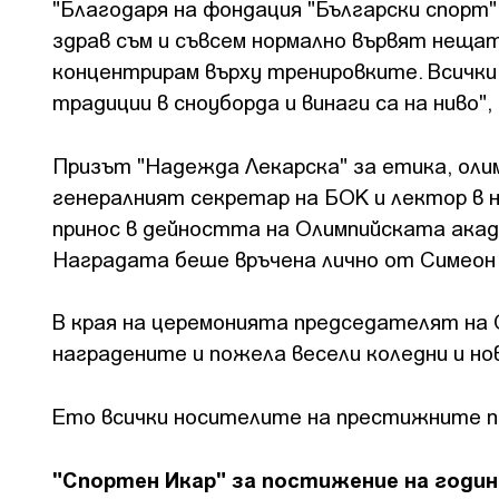
"Благодаря на фондация "Български спорт"
здрав съм и съвсем нормално вървят нещата
концентрирам върху тренировките. Всички
традиции в сноуборда и винаги са на ниво"
Призът "Надежда Лекарска" за етика, олим
генералният секретар на БОК и лектор в 
принос в дейността на Олимпийската акад
Наградата беше връчена лично от Симеон 
В края на церемонията председателят на
наградените и пожела весели коледни и н
Ето всички носителите на престижните пр
"Спортен Икар" за постижение на годи