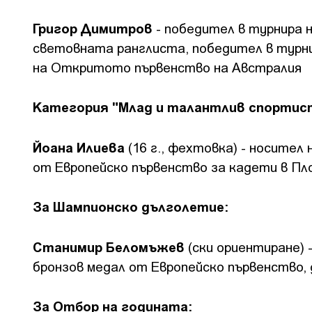
Григор Димитров
- победител в турнира н
световната ранглиста, победител в турн
на Откритото първенство на Австралия
Категория "Млад и талантлив спортис
Йоана Илиева
(16 г., фехтовка) - носител
от Европейско първенство за кадети в Пл
За Шампионско дълголетие:
Станимир Беломъжев
(ски ориентиране) 
бронзов медал от Европейско първенство, 
За Отбор на годината: