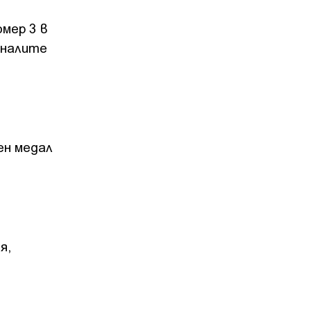
омер 3 в
иналите
ен медал
я,