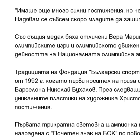
"Имаше още много силни постижения, но не
Надявам се съвсем скоро младите да защи
Със същия медал бяха отличени Вера Марин
олимпийските игри и олимпийското движени
дейността на Националната олимпийска а
Традицията на Фондация "Български спорт
от 1992 г. когато първи носител на приза
Барселона Николай Бухалов. През следващ
уникалните пластики на художника Христо
постижения.
Първата трикратна световна шампионка 
наградена с "Почетен знак на БОК" по пово