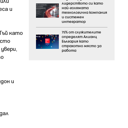
жили
лидерството си като
еса и
най-голямата
технологична компания
и системен
интегратор
Тъй като
75% от служителите
определят Алианц
исто
България като
страхотно място за
 увери,
работа
то
дон и
дал