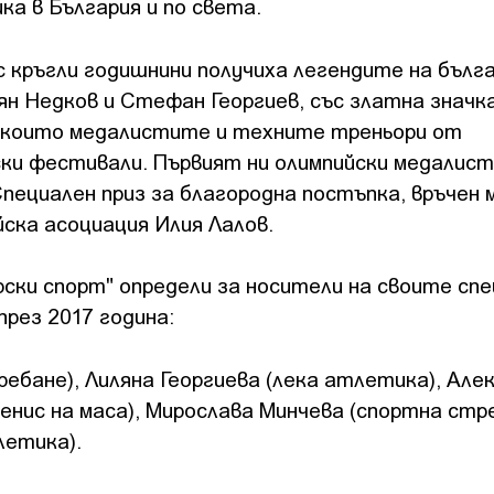
а в България и по света.
 с кръгли годишнини получиха легендите на бълг
ян Недков и Стефан Георгиев, със златна значк
д които медалистите и техните треньори от
ки фестивали. Първият ни олимпийски медалист
пециален приз за благородна постъпка, връчен 
ска асоциация Илия Лалов.
ски спорт" определи за носители на своите спе
рез 2017 година:
ребане), Лиляна Георгиева (лека атлетика), Але
енис на маса), Мирослава Минчева (спортна стре
летика).