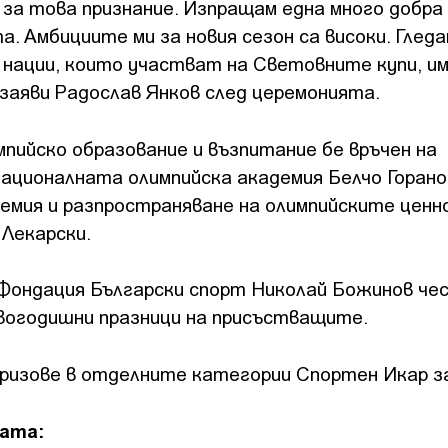
 за това признание. Изпращам една много добра 
. Амбициите ми за новия сезон са високи. Гледа
 нации, които участват на Световните купи, и
, заяви Радослав Янков след церемонията.
пийско образование и възпитание бе връчен на
националната олимпийска академия Белчо Горано
емия и разпространяване на олимпийските ценн
Лекарски.
 Фондация Български спорт Николай Божинов че
овогодишни празници на присъстващите.
изове в отделните категории Спортен Икар за 
ната: