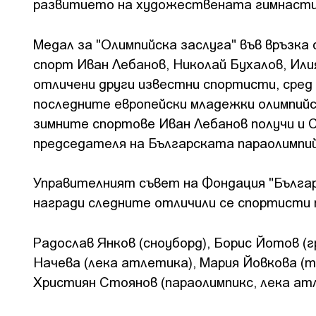
развитието на художествената гимнастик
Медал за "Олимпийска заслуга" във връзка
спорт Иван Лебанов, Николай Бухалов, Или
отличени други известни спортисти, сре
последните европейски младежки олимпийс
зимните спортове Иван Лебанов получи и С
председателя на Българската параолимпий
Управителният съвет на Фондация "Българ
награди следните отличили се спортисти п
Радослав Янков (сноуборд), Борис Йотов (г
Начева (лека атлетика), Мария Йовкова (т
Християн Стоянов (параолимпикс, лека ат