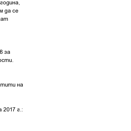
година,
м да се
мат
в за
ости.
стити на
2017 г.: