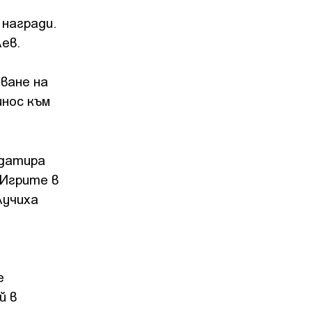
 награди.
ев.
ване на
инос към
 датира
 Игрите в
лучиха
е
й в