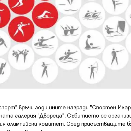
спорт" връчи годишните награди "Спортен Икар
ната галерия "Двореца". Събитието се организ
кия олимпийски комитет. Сред присъстващите б