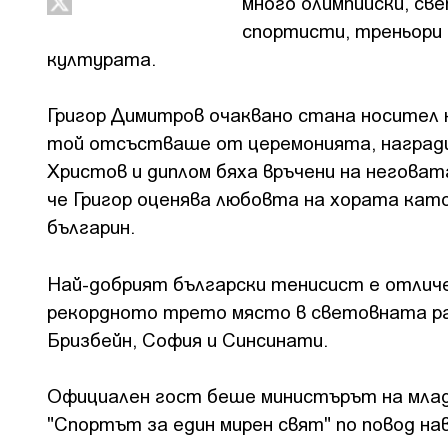
много олимпийски, св
спортисти, треньори 
културата.
Григор Димитров очаквано стана носител 
той отсъстваше от церемонията, награди
Христов и диплом бяха връчени на неговат
че Григор оценява любовта на хората кат
българин.
Най-добрият български тенисист е отличе
рекордното трето място в световната ра
Бризбейн, София и Синсинати.
Официален гост беше министърът на млад
"Спортът за един мирен свят" по повод на