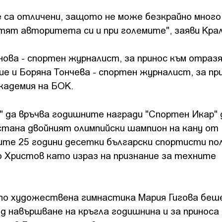
 са отличени, защото не може безкрайно много
тят авторитета си и при големите", заяви Крал
ова - спортен журналист, за принос към отразя
е и Боряна Тончева - спортен журналист, за пр
кадемия на БОК.
" да връчва годишните награди "Спортен Икар"
 стана двойният олимпийски шампион на кану от
ите 25 години десетки български спортисти по
 Христов като израз на признание за техните
по художествена гимнастика Мария Гигова беш
д навършване на кръгла годишнина и за приноса 