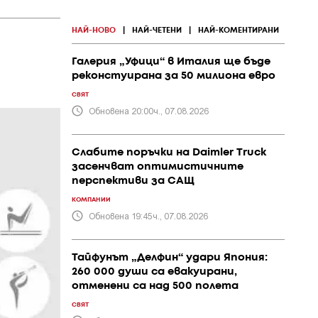
НАЙ-НОВО
|
НАЙ-ЧЕТЕНИ
|
НАЙ-КОМЕНТИРАНИ
Галерия „Уфици“ в Италия ще бъде
реконстуирана за 50 милиона евро
СВЯТ
Обновена 20:00ч., 07.08.2026
Слабите поръчки на Daimler Truck
засенчват оптимистичните
перспективи за САЩ
КОМПАНИИ
Обновена 19:45ч., 07.08.2026
Тайфунът „Делфин“ удари Япония:
260 000 души са евакуирани,
отменени са над 500 полета
СВЯТ