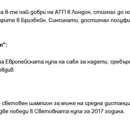
а 8-те най-добри на АТП в Лондон, стигнал до н
ирите в Бризбейн, Синсинати, достигнал полуф
т":
 на Европейската купа на сабя за кадети, сребър
овдив.
- световен шампион за мъже на средна дистанци
две победи в Световната купа за 2017 година.