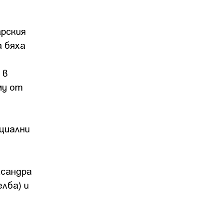
арския
а бяха
 в
му от
циални
ксандра
лба) и