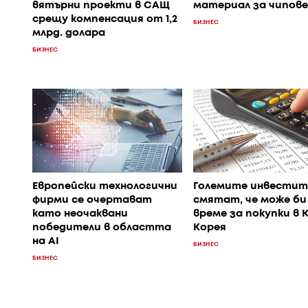
вятърни проекти в САЩ
материал за чипове
срещу компенсация от 1,2
БИЗНЕС
млрд. долара
БИЗНЕС
Европейски технологични
Големите инвестит
фирми се очертават
смятат, че може би
като неочаквани
време за покупки в
победители в областта
Корея
на AI
БИЗНЕС
БИЗНЕС