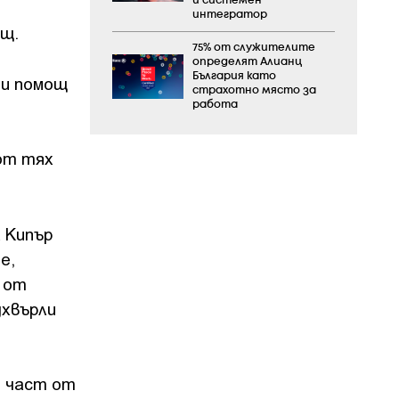
и системен
интегратор
ощ.
75% от служителите
определят Алианц
България като
чи помощ
страхотно място за
работа
от тях
 Кипър
е,
% от
дхвърли
е част от