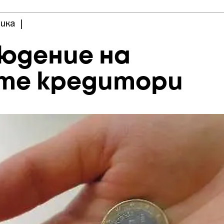
ика
|
людение на
те кредитори