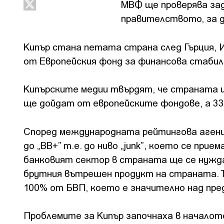
МВФ ще проверява зад
правителството, за д
Кипър стана петата страна след Гърция, 
от Европейския фонд за финансова стаби
Кипърските медии твърдят, че страната щ
ще дойдат от европейските фондове, а 33
Според международната рейтингова агенци
до „ВВ+” т.е. до ниво „junk”, което се пр
банковият сектор в страната ще се нуждае
брутния вътрешен продукт на страната. Т
100% от БВП, което е значително над пре
Проблемите за Кипър започнаха в началот