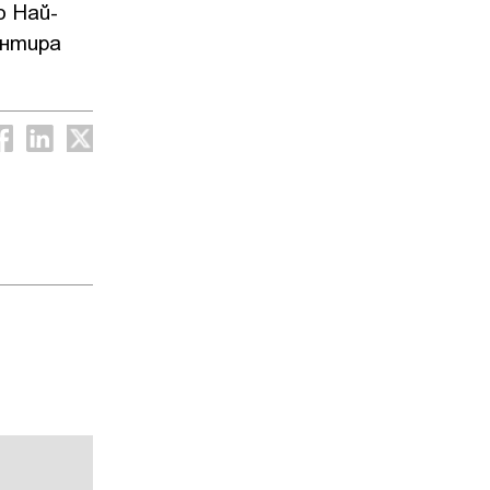
о Най-
антира