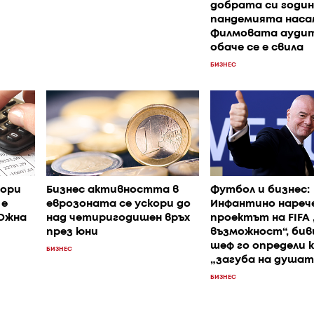
добрата си годи
пандемията наса
Филмовата ауди
обаче се е свила
БИЗНЕС
ори
Бизнес активността в
Футбол и бизнес:
 е
еврозоната се ускори до
Инфантино нареч
 Южна
над четиригодишен връх
проектът на FIFA
през юни
възможност“, би
шеф го определи 
БИЗНЕС
„загуба на душат
БИЗНЕС