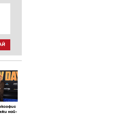
АЙ
оксофис
ежи най-