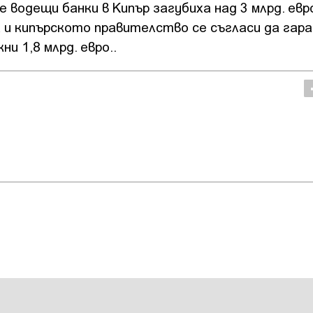
 водещи банки в Кипър загубиха над 3 млрд. евр
 и кипърското правителство се съгласи да гар
и 1,8 млрд. евро..