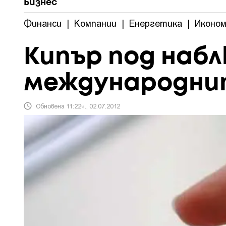
Бизнес
Финанси
|
Компании
|
Енергетика
|
Иконом
Кипър под наб
международни
Обновена 11:22ч., 02.07.2012