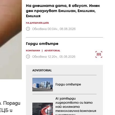
На днешната дата, 8 август. Имен
ден празнуват Емилиан, Емилиян,
Емилия
НА ДНЕШНАТА ДАТА
Обновена 00:04ч., 08.08.2026
Горди отвътре
КОМПАНИИ
|
ADVERTORIAL
Обновена 12:20ч., 05.08.2026
ADVERTORIAL
Горди отвътре
А1 затвърди
. Поради
лидерството си като
най-голямата
ЕЦБ и
технологична компания