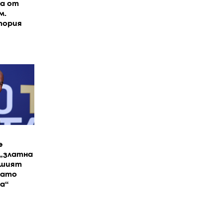
на от
м.
тория
е
 „златна
вшият
като
а“