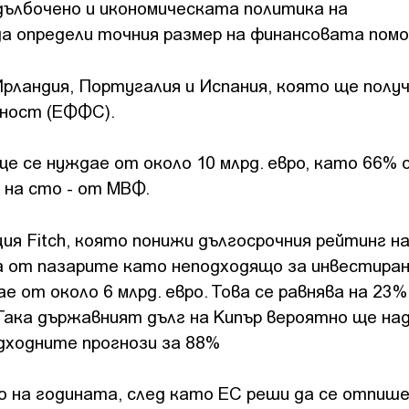
ълбочено и икономическата политика на
а определи точния размер на финансовата пом
Ирландия, Португалия и Испания, която ще полу
лност (ЕФФС).
е се нуждае от около 10 млрд. евро, като 66% 
 на сто - от МВФ.
я Fitch, която понижи дългосрочния рейтинг на
иема от пазарите като неподходящо за инвестиран
 от около 6 млрд. евро. Това се равнява на 23
ака държавният дълг на Кипър вероятно ще на
дходните прогнози за 88%
о на годината, след като ЕС реши да се отпиш