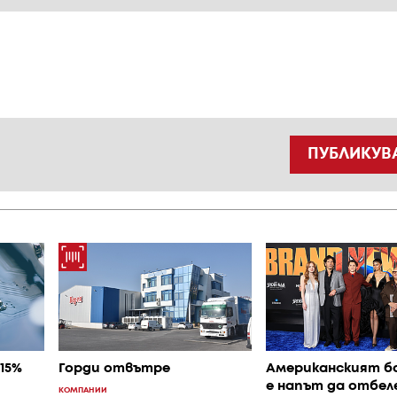
ПУБЛИКУВ
15%
Горди отвътре
Американският б
е напът да отбел
КОМПАНИИ