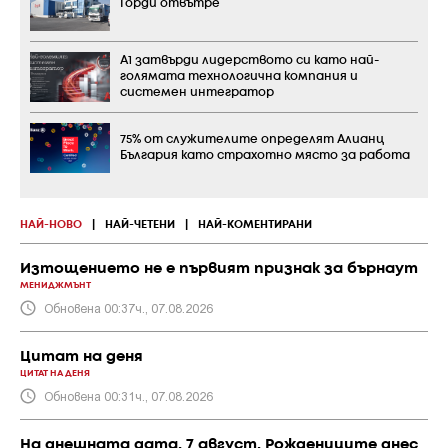
Горди отвътре
А1 затвърди лидерството си като най-
голямата технологична компания и
системен интегратор
75% от служителите определят Алианц
България като страхотно място за работа
НАЙ-НОВО
|
НАЙ-ЧЕТЕНИ
|
НАЙ-КОМЕНТИРАНИ
Изтощението не е първият признак за бърнаут
МЕНИДЖМЪНТ
Обновена 00:37ч., 07.08.2026
Цитат на деня
ЦИТАТ НА ДЕНЯ
Обновена 00:31ч., 07.08.2026
На днешната дата, 7 август. Рождениците днес