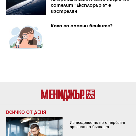
сателит "Експлорър 6" е
изстрелян
Кога са опасни бенките?
ВСИЧКО ОТ ДЕНЯ
Изтощението не е първият
признак за бърнаут