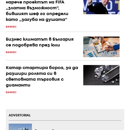
нарече проектът на FIFA
„златна възможност“,
бившият шеф го определи
като „загуба на душата“
БИЗНЕС
Бизнес климатът в България
се подобрява през юли
БИЗНЕС
Катар стартира борса, за да
разшири ролята си в
световната търговия с
диаманти
БИЗНЕС
ADVERTORIAL