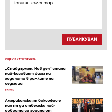
ПУБЛИКУВАЙ
ОЩЕ ОТ КАТЕГОРИЯТА
„Спайдърмен: Нов ден“ стана
най-касовият филм на
годината в рамките на
седмица
БИЗНЕС
Американският боксофис е
напът да отбележи най-
добрата си година от