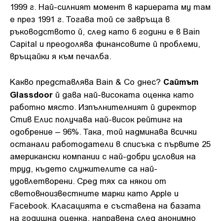
1999 г. Най-силният момент в кариерата му там
е през 1991 г. Тогава той се завръща в
ръководството й, след като 6 години е в Bain
Capital и преодолява финансовите й проблеми,
връщайки я към печалба.
Сайтът
Какво представлява Bain & Co днес?
Glassdoor
й дава най-високата оценка като
работно място. Изпълнителният й директор
Стив Елис получава най-висок рейтинг на
одобрение – 96%. Така, той надминава всички
останали работодатели в списъка с първите 25
американски компании с най-добри условия на
труд, където служителите са най-
удовлетворени. Сред тях са някои от
световноизвестните марки като Apple и
Facebook. Класацията е съставена на базата
на годишна оценка, направена след анонимно