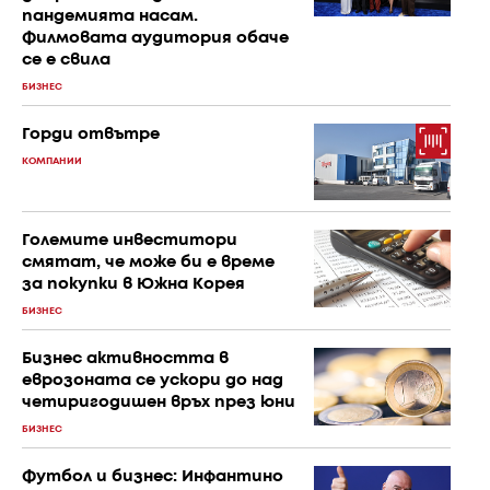
пандемията насам.
Филмовата аудитория обаче
се е свила
БИЗНЕС
Горди отвътре
КОМПАНИИ
Големите инвеститори
смятат, че може би е време
за покупки в Южна Корея
БИЗНЕС
Бизнес активността в
еврозоната се ускори до над
четиригодишен връх през юни
БИЗНЕС
Футбол и бизнес: Инфантино