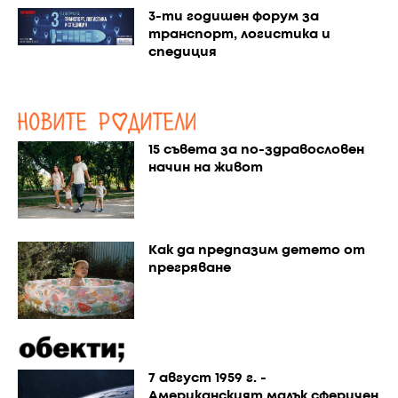
3-ти годишен форум за
транспорт, логистика и
спедиция
15 съвета за по-здравословен
начин на живот
Как да предпазим детето от
прегряване
7 август 1959 г. -
Американският малък сферичен