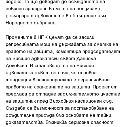
кодекс. Те ще доведат до осъждането на
невинни граждани в името на популизма,
декларират адвокатите в обръщение към
Народното събрание.
Промените в НПК целят да се засили
репресивната мощ на държавата за сметка на
правото на защита, коментира председателят
на Висшия адвокатски съвет Даниела
Доковска. В становището на Висшия
адвокатски съвет се сочи, че основна
тенденция в законопроекта е ограничаване
правото на гражданите на защита. Проектът
предлага да отпадне задължителното участие
на защитник пред Върховния касационен съд.
Създава се възможност за постановяване на
осъдителна присъда въз основата на тайни
доказателства. Възниква сериозна опасност