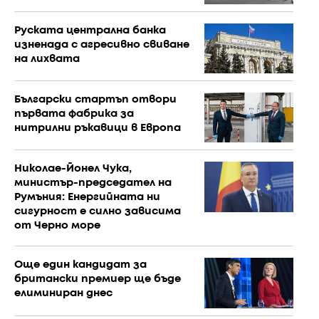
Руската централна банка
изненада с агресивно свиване
на лихвата
Български стартъп отвори
първата фабрика за
нитрилни ръкавици в Европа
Николае-Йонел Чука,
министър-председател на
Румъния: Енергийната ни
сигурност е силно зависима
от Черно море
Още един кандидат за
британски премиер ще бъде
елиминиран днес