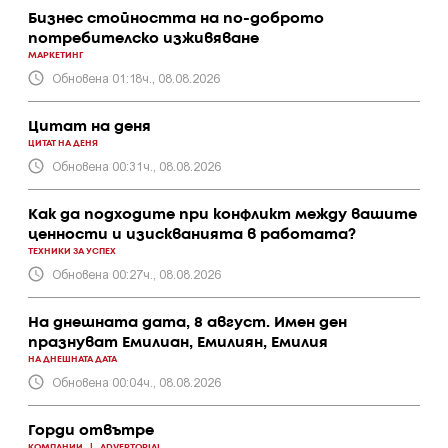
Бизнес стойността на по-доброто
потребителско изживяване
МАРКЕТИНГ
Обновена 01:18ч., 08.08.2026
Цитат на деня
ЦИТАТ НА ДЕНЯ
Обновена 00:31ч., 08.08.2026
Как да подходите при конфликт между вашите
ценности и изискванията в работата?
ТЕХНИКИ ЗА УСПЕХ
Обновена 00:27ч., 08.08.2026
На днешната дата, 8 август. Имен ден
празнуват Емилиан, Емилиян, Емилия
НА ДНЕШНАТА ДАТА
Обновена 00:04ч., 08.08.2026
Горди отвътре
КОМПАНИИ
|
ADVERTORIAL