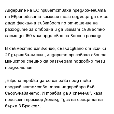
Лидерите на ЕС приветстваха предложенията
на Европейската комисия тази седмица да им се
даде фискална гъвкавост по отношение на
разходите за отбрана и да вземат съвместно
заеми до 150 милиарда евро за военни разходи.
В съвместно изявление, съгласувано от всички
27 държави-членки, лидерите призоваха своите
министри спешно да разгледат подробно тези
предложения.
„Европа трябва да се изправи пред това
предизвикателство, тази надпревара във
въоръжаването. И трябва да я спечели“, каза
полският премиер Доналд Туск на срещата на
върха в Брюксел.