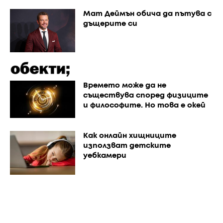
Мат Деймън обича да пътува с
дъщерите си
Времето може да не
съществува според физиците
и философите. Но това е окей
Как онлайн хищниците
използват детските
уебкамери