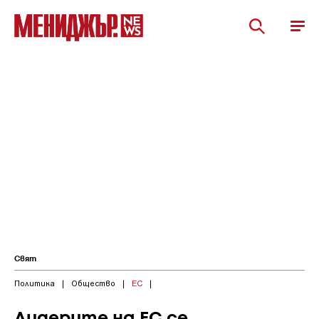
Свят
Политика
|
Общество
|
ЕС
|
Лидерите на ЕС се