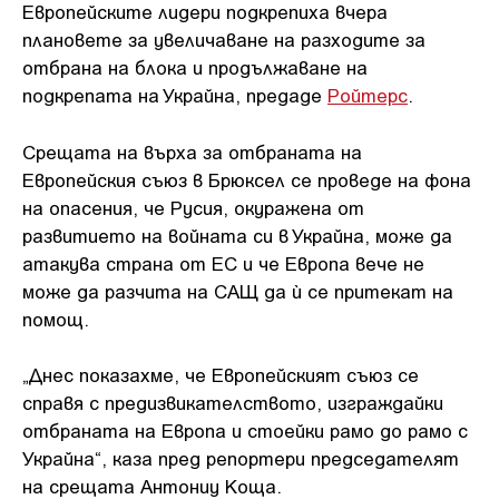
Европейските лидери подкрепиха вчера
плановете за увеличаване на разходите за
отбрана на блока и продължаване на
подкрепата на Украйна, предаде
Ройтерс
.
Срещата на върха за отбраната на
Европейския съюз в Брюксел се проведе на фона
на опасения, че Русия, окуражена от
развитието на войната си в Украйна, може да
атакува страна от ЕС и че Европа вече не
може да разчита на САЩ да ѝ се притекат на
помощ.
„Днес показахме, че Европейският съюз се
справя с предизвикателството, изграждайки
отбраната на Европа и стоейки рамо до рамо с
Украйна“, каза пред репортери председателят
на срещата Антониу Коща.