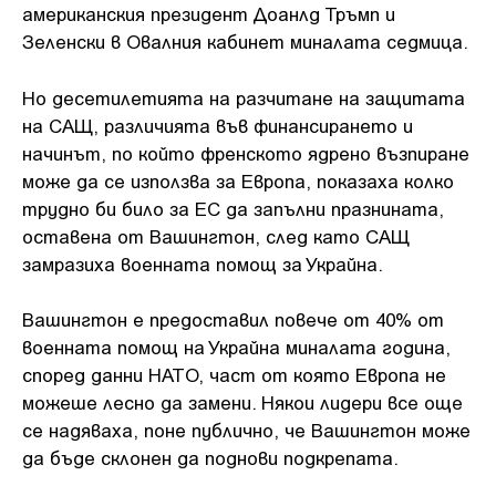
американския президент Доанлд Тръмп и
Зеленски в Овалния кабинет миналата седмица.
Но десетилетията на разчитане на защитата
на САЩ, различията във финансирането и
начинът, по който френското ядрено възпиране
може да се използва за Европа, показаха колко
трудно би било за ЕС да запълни празнината,
оставена от Вашингтон, след като САЩ
замразиха военната помощ за Украйна.
Вашингтон е предоставил повече от 40% от
военната помощ на Украйна миналата година,
според данни НАТО, част от която Европа не
можеше лесно да замени. Някои лидери все още
се надяваха, поне публично, че Вашингтон може
да бъде склонен да поднови подкрепата.