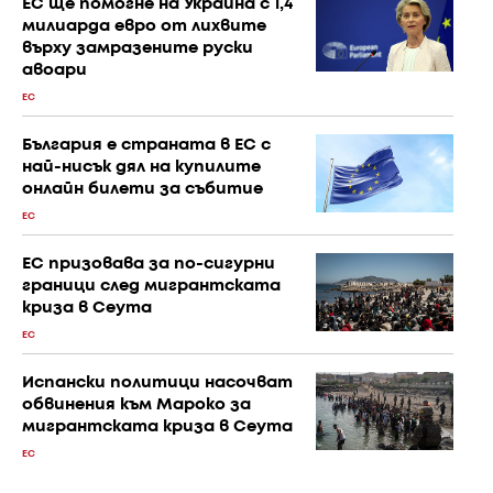
ЕС ще помогне на Украйна с 1,4
милиарда евро от лихвите
върху замразените руски
авоари
ЕС
България е страната в ЕС с
най-нисък дял на купилите
онлайн билети за събитие
ЕС
ЕС призовава за по-сигурни
граници след мигрантската
криза в Сеута
ЕС
Испански политици насочват
обвинения към Мароко за
мигрантската криза в Сеута
ЕС