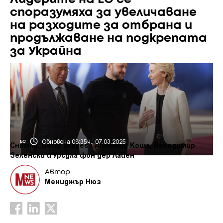
споразумяха за увеличаване
на разходите за отбрана и
продължаване на подкрепата
за Украйна
Обновена 08:35ч., 07.03.2025
ЕС
Снимка: Getty images / Антониу Коща, Володимир
Зеленски и Урсула фон дер Лайен
Автор:
Мениджър Нюз