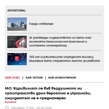
ADVERTORIAL
Горди отвътре
А1 затвърди лидерството си като най-
голямата технологична компания и
системен интегратор
75% от служителите определят Алианц
България като страхотно място за работа
НАЙ-НОВО
|
НАЙ-ЧЕТЕНИ
|
НАЙ-КОМЕНТИРАНИ
МО: Взривилият се във въздушното ни
пространство дрон вероятно е украински,
инцидентът не е преднамерен
БЪЛГАРИЯ
Обновена 17:40ч., 08.08.2026