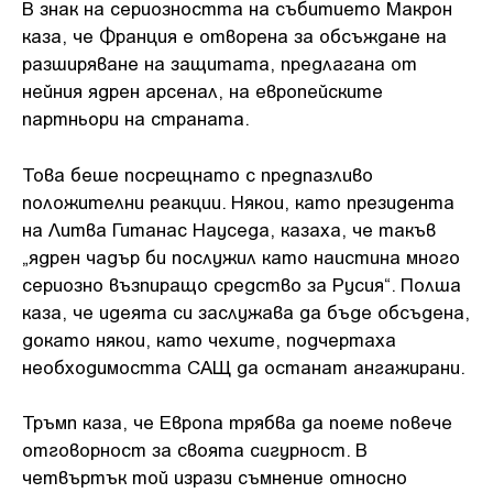
В знак на сериозността на събитието Макрон
каза, че Франция е отворена за обсъждане на
разширяване на защитата, предлагана от
нейния ядрен арсенал, на европейските
партньори на страната.
Това беше посрещнато с предпазливо
положителни реакции. Някои, като президента
на Литва Гитанас Науседа, казаха, че такъв
„ядрен чадър би послужил като наистина много
сериозно възпиращо средство за Русия“. Полша
каза, че идеята си заслужава да бъде обсъдена,
докато някои, като чехите, подчертаха
необходимостта САЩ да останат ангажирани.
Тръмп каза, че Европа трябва да поеме повече
отговорност за своята сигурност. В
четвъртък той изрази съмнение относно