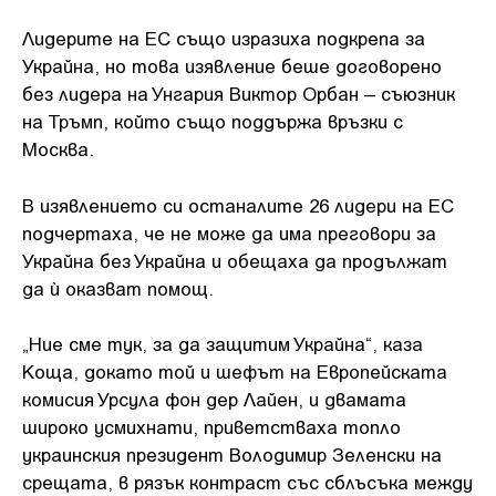
Лидерите на ЕС също изразиха подкрепа за
Украйна, но това изявление беше договорено
без лидера на Унгария Виктор Орбан – съюзник
на Тръмп, който също поддържа връзки с
Москва.
В изявлението си останалите 26 лидери на ЕС
подчертаха, че не може да има преговори за
Украйна без Украйна и обещаха да продължат
да ѝ оказват помощ.
„Ние сме тук, за да защитим Украйна“, каза
Коща, докато той и шефът на Европейската
комисия Урсула фон дер Лайен, и двамата
широко усмихнати, приветстваха топло
украинския президент Володимир Зеленски на
срещата, в рязък контраст със сблъсъка между