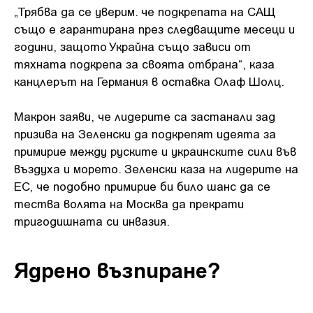
„Трябва да се уверим. че подкрепата на САЩ
също е гарантирана през следващите месеци и
години, защото Украйна също зависи от
тяхната подкрепа за своята отбрана“, каза
канцлерът на Германия в оставка Олаф Шолц.
Макрон заяви, че лидерите са застанали зад
призива на Зеленски да подкрепят идеята за
примирие между руските и украинските сили във
въздуха и морето. Зеленски каза на лидерите на
ЕС, че подобно примирие би било шанс да се
тества волята на Москва да прекрати
тригодишната си инвазия.
Ядрено възпиране?