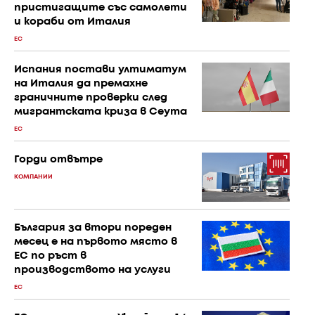
пристигащите със самолети
и кораби от Италия
ЕС
Испания постави ултиматум
на Италия да премахне
граничните проверки след
мигрантската криза в Сеута
ЕС
Горди отвътре
КОМПАНИИ
България за втори пореден
месец е на първото място в
ЕС по ръст в
производството на услуги
ЕС