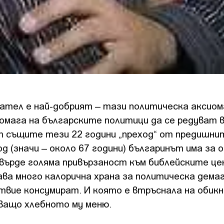
тел е най-добрият – тази политическа аксиом
помага на българските политици да се редуват 
т същите тези 22 години „преход“ от предишнит
д (значи – около 67 години) българинът има за 
твърде голяма привързаност към библейските це
ва много калорична храна за политическа демаг
ствие консумират. И която е втръснала на обик
ващо хлебното му меню.