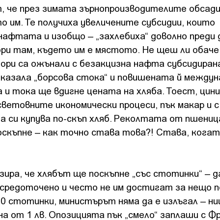
т, че през зимата зърнопроизводителите обсад
о им. Те получиха увеличените субсидии, които
нафтата и изобщо – „захлебиха“ доволно преди 
ри там, където им е мястото. Не щеш ли обаче,
ори са ожънали с безакцизна нафта субсидиран
оказала „борсова стока“ и повишената й между
 и тока ще вдигне цената на хляба. Тоест, цин
световните икономически процеси, пък макар и с
а си купува по-скъп хляб. Реколтата от пшениц
оскъпне – как точно става това?! Става, когат
ра, че хлябът ще поскъпне „със стотинки“ – да
ъсредоточено и често не им достигат за нещо 
50 стотинки, министърът няма да е излъгал – ни
а от 1 лв. Опозицията пък „смело“ заплаши с Ф