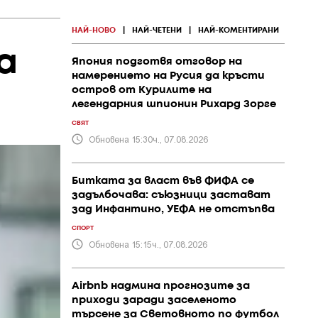
НАЙ-НОВО
|
НАЙ-ЧЕТЕНИ
|
НАЙ-КОМЕНТИРАНИ
а
Япония подготвя отговор на
намерението на Русия да кръсти
остров от Курилите на
легендарния шпионин Рихард Зорге
СВЯТ
Обновена 15:30ч., 07.08.2026
Битката за власт във ФИФА се
задълбочава: съюзници застават
зад Инфантино, УЕФА не отстъпва
СПОРТ
Обновена 15:15ч., 07.08.2026
Airbnb надмина прогнозите за
приходи заради заселеното
търсене за Световното по футбол