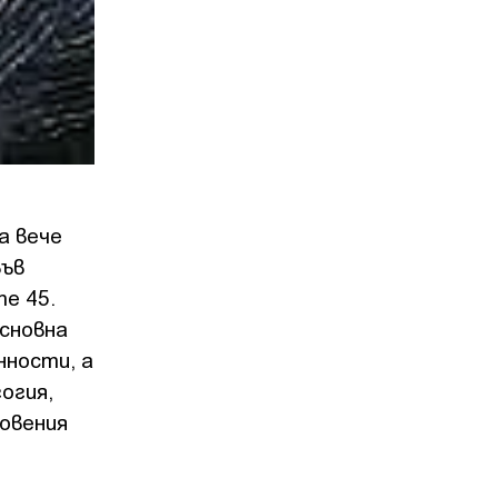
а вече
във
е 45.
основна
нности, а
огия,
новения