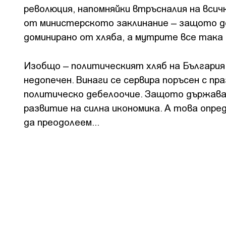
революция, напомняйки втръсналия на всич
от министерското заклинание – защото д
доминирано от хляба, а мутрите все така
Изобщо – политическият хляб на България 
недопечен. Винаги се сервира поръсен с пр
политическо дебелоочие. Защото държават
развитие на силна икономика. А това опре
да преодолеем...