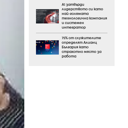
А1 затвърди
лидерството си като
най-голямата
технологична компания
и системен
интегратор
75% от служителите
определят Алианц
България като
страхотно място за
работа