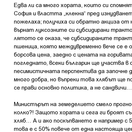
Едва ли са много хората, които си спомня
София и властта „клекна“ пред изнудванет
пожелаха; получиха си обратно акциза от 
върнат луксозните си субсидирани тракто
лятото се оказа, че субсидираните тракт
пшеница, която междувременно вече се е 
борсова цена, заедно с цената на горивата
погледнато, всеки българин ще участва в 
песимистичната перспектива да започне д
много добра, но въпреки това хлябът ще п
се прави основно политика, а не сандвичи…
Министърът на земеделието смело прогнози
колко?! Защото хората и сега ги броят с
хляб… А и ако поскъпването е например с 
това е с 50% повече от една настояща цен