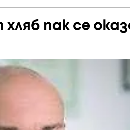
хляб пак се оказ