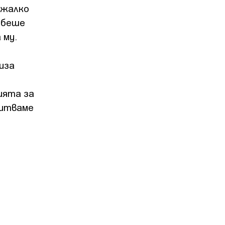
-жалко
 беше
 му.
иза
ията за
питваме