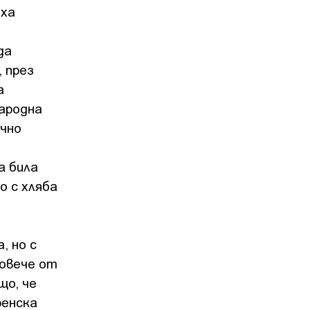
иха
да
 през
а
народна
ично
а била
о с хляба
, но с
повече от
що, че
ренска