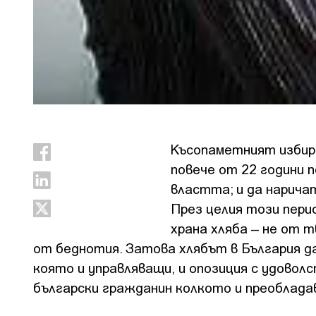
Късопаметният избира
повече от 22 години 
властта; и да нарича
През целия този перио
храна хляба – не от 
от беднотия. Затова хлябът в България да
която и управляващи, и опозиция с удовол
български гражданин колкото и преоблада