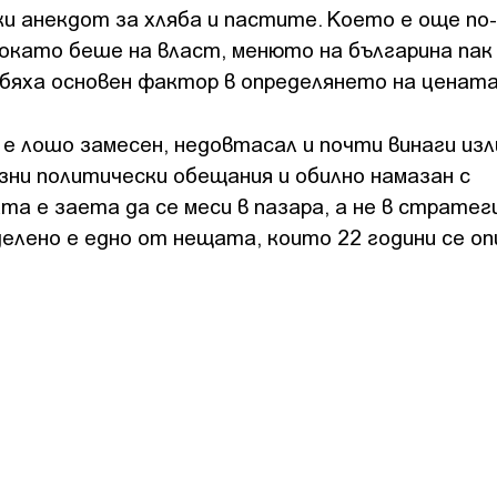
ки анекдот за хляба и пастите. Което е още по
окато беше на власт, менюто на българина пак
 бяха основен фактор в определянето на цената
е лошо замесен, недовтасал и почти винаги изл
азни политически обещания и обилно намазан с
а е заета да се меси в пазара, а не в стратег
делено е едно от нещата, които 22 години се о