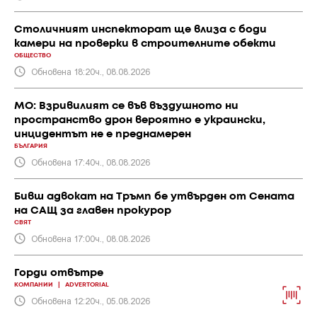
Столичният инспекторат ще влиза с боди
камери на проверки в строителните обекти
ОБЩЕСТВО
Обновена 18:20ч., 08.08.2026
МО: Взривилият се във въздушното ни
пространство дрон вероятно е украински,
инцидентът не е преднамерен
БЪЛГАРИЯ
Обновена 17:40ч., 08.08.2026
Бивш адвокат на Тръмп бе утвърден от Сената
на САЩ за главен прокурор
СВЯТ
Обновена 17:00ч., 08.08.2026
Горди отвътре
КОМПАНИИ
|
ADVERTORIAL
Обновена 12:20ч., 05.08.2026