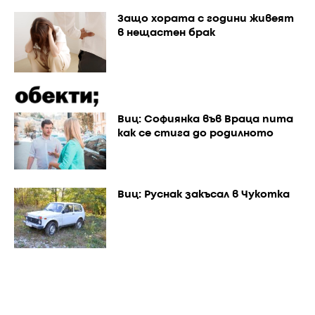
Защо хората с години живеят
в нещастен брак
Виц: Софиянка във Враца пита
как се стига до родилното
Виц: Руснак закъсал в Чукотка