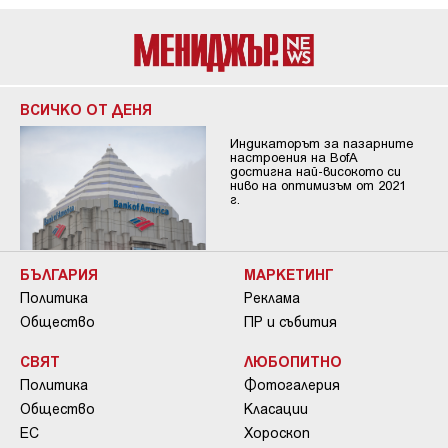
ВСИЧКО ОТ ДЕНЯ
Индикаторът за пазарните
настроения на BofA
достигна най-високото си
ниво на оптимизъм от 2021
г.
БЪЛГАРИЯ
МАРКЕТИНГ
Политика
Реклама
Общество
ПР и събития
СВЯТ
ЛЮБОПИТНО
Политика
Фотогалерия
Общество
Класации
ЕС
Хороскоп