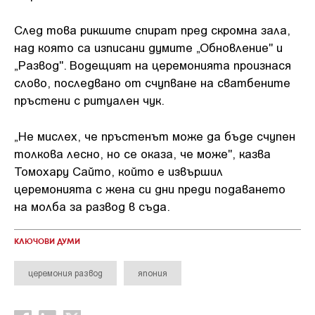
След това рикшите спират пред скромна зала,
над която са изписани думите „Обновление" и
„Развод". Водещият на церемонията произнася
слово, последвано от счупване на сватбените
пръстени с ритуален чук.
„Не мислех, че пръстенът може да бъде счупен
толкова лесно, но се оказа, че може", казва
Томохару Сайто, който е извършил
церемонията с жена си дни преди подаването
на молба за развод в съда.
КЛЮЧОВИ ДУМИ
церемония развод
япония