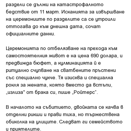
раздели се дължи на катастрофалното
бедствие от 11 март. Исканията за извършване
на церемониите по разделите са се утроили
оттогава до към днешна дата, сочат
официалните данни.
Церемонията по отбелязване на прехода към
самостоятелния живот е на цена 690 долара, и
предвижда бюфет, а кулминацията й е
ритуално счупване на сватбените пръстени
със специално чукче. Тя изисква и специална
рокля за жената, която вместо да встъпи,
„излиза" от брака си, пише „Ройтерс”.
В началото на събитието, двойката се качва в
отделни рикши и прави тиха, но тържествена
обиколка на улиците. Следват ги семейството
и приятелите.