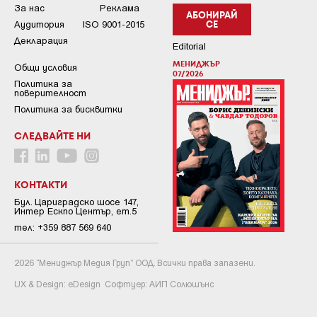
За нас
Реклама
АБОНИРАЙ
Аудитория
ISO 9001-2015
СЕ
Декларация
Editorial
МЕНИДЖЪР
Общи условия
07/2026
Пoлитикa зa
пoвepитeлнocт
Политика за бисквитки
СЛЕДВАЙТЕ НИ
КОНТАКТИ
Бул. Цариградско шосе 147,
Интер Ескпо Център, ет.5
тел: +359 887 569 640
2026 “Мениджър Медия Груп” ООД. Всички права запазени.
UX & Design:
eDesign
Софтуер:
АИП Солюшънс