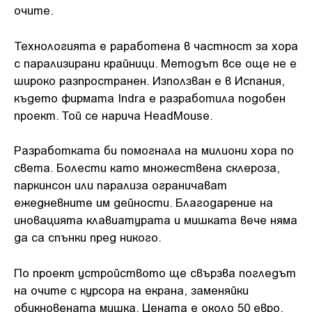
очите.
Технологията е раработена в частност за хора
с парализирани крайници. Методът все още не е
широко разпространен. Използван е в Испания,
където фирмата Indra е разработила подобен
проект. Той се нарича HeadMouse.
Разработката би помогнала на милиони хора по
света. Болести като множествена склероза,
паркинсон или парализа ограничават
ежедневните им дейности. Благодарение на
иновацията клавиатурата и мишката вече няма
да са спънки пред никого.
По проект устройството ще свързва погледът
на очите с курсора на екрана, заменяйки
обикновената мишка. Цената е около 50 евро.