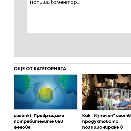
ОЩЕ ОТ КАТЕГОРИЯТА
d:istinkt: Превръщаме
Как "Изпечен" сготв
потребителите във
продуктовото
фенове
позициониране в