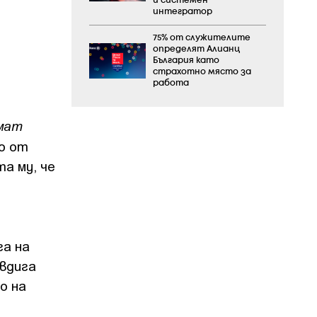
и системен
интегратор
75% от служителите
определят Алианц
България като
страхотно място за
работа
имат
но от
а му, че
га на
вдига
о на