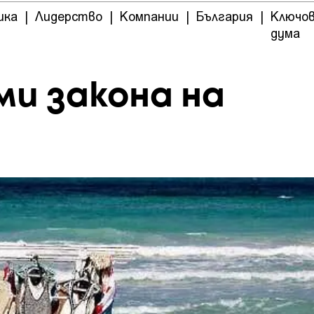
ика
|
Лидерство
|
Компании
|
България
|
Ключо
дума
ми закона на