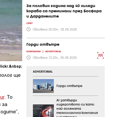
За половин година над 40 хиляди
кораба са преминали през Босфора
и Дарданелите
СВЯТ
Обновена 20:00ч., 05.08.2026
Горди отвътре
КОМПАНИИ
|
ADVERTORIAL
Обновена 12:20ч., 05.08.2026
ickr.&nbsp;
ADVERTORIAL
толог ще
Горди отвътре
ur
. То
А1 затвърди
 за
лидерството си като
най-голямата
ходите”,
технологична компания