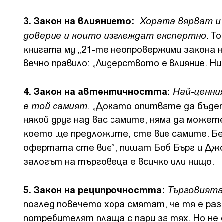
3. Закон на влиянието:
Хората вярват и 
доверие и които изглеждат експертно
. Т
книгата му „21-те неопровержими закона 
вечно правило: „Лидерството е влияние. Ни
4. Закон на автентичността:
Най-ценни
е той самият.
„Докато опитвате да бъдете
някой друг над вас самите, няма да може
което ще предложите, сте вие самите. Бе
офертата сте вие”, пишат Боб Бърг и Джон
залогът на търговеца е всичко или нищо.
5. Закон на реципрочността:
Търговията
поглед повечето хора смятат, че тя е раз
потребителят плаща с пари за тях. Но не 