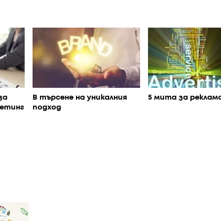
за
В търсене на уникалния
5 мита за реклам
кетинг
подход