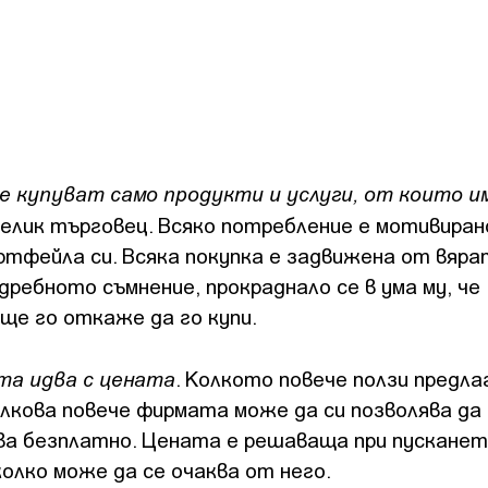
 купуват само продукти и услуги, от които 
 велик търговец. Всяко потребление е мотивира
ртфейла си. Всяка покупка е задвижена от вярат
дребното съмнение, прокраднало се в ума му, че
ще го откаже да го купи.
а идва с цената
. Колкото повече ползи предла
кова повече фирмата може да си позволява да 
ва безплатно. Цената е решаваща при пусканет
олко може да се очаква от него.