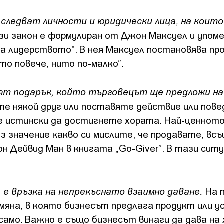
следват личности и юридически лица, на коит
ози закон е формулиран от Джон Максуел и упом
на лидерството". В нея Максуел постановява п
то повече, нито по-малко”.
ят подарък, който търговецът ще предложи на
 някой друг или поставяте действие или пове
те истински да достигнете хората. Най-ценното
з значение какво си мислите, че продавате, вс
 Дейвид Ман в книгата „Go-Giver”. В тази сит
 е връзка на непрекъснато взаимно даване.
На 
мяна, в която бизнесът предлага продукт или ус
само. Важно е също бизнесът винаги да дава на