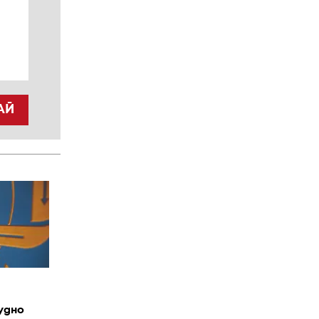
АЙ
удно