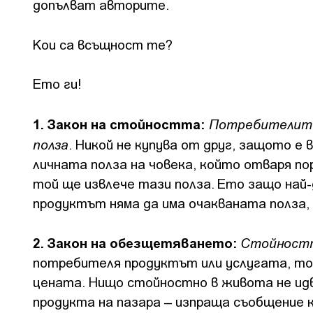
допълват авторите.
Кои са всъщност те?
Ето ги!
1. Закон на стойността:
Потребителите
полза
. Никой не купува от друг, защото е
личната полза на човека, който отваря по
той ще извлече тази полза. Ето защо най-
продуктът няма да има очакваната полза, 
2. Закон на обезщетяването:
Стойностт
потребителя продуктът или услугата, тол
цената. Нищо стойностно в живота не ид
продукта на пазара – изпраща съобщение к