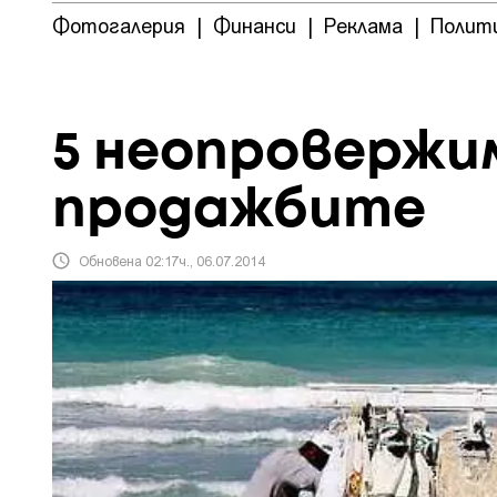
Фотогалерия
|
Финанси
|
Реклама
|
Полит
5 неопровержи
продажбите
Обновена 02:17ч., 06.07.2014