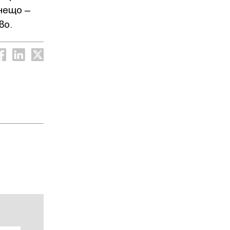
нещо –
во.