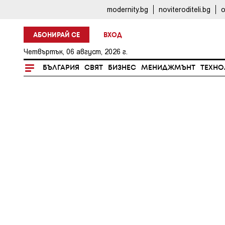
modernity.bg
noviteroditeli.bg
o
АБОНИРАЙ СЕ
ВХОД
Четвъртък, 06 август, 2026 г.
БЪЛГАРИЯ
СВЯТ
БИЗНЕС
МЕНИДЖМЪНТ
ТЕХНО