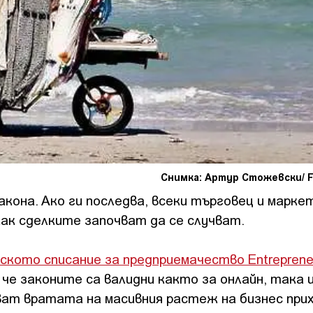
Снимка: Артур Стожевски/ Fl
акона. Ако ги последва, всеки търговец и марке
как сделките започват да се случват.
ското списание за предприемачество Entreprene
че законите са валидни както за онлайн, така и
ват вратата на масивния растеж на бизнес при