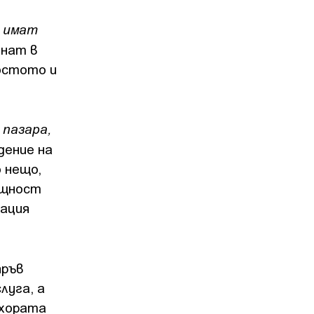
о имат
енат в
ростото и
 пазара,
дение на
 нещо,
ъщност
уация
пръв
луга, а
 хората