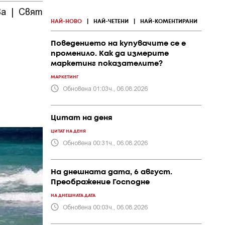
ва
|
Свят
|
ПР и
|
Политика
|
Общество
|
събития
НАЙ-НОВО
|
НАЙ-ЧЕТЕНИ
|
НАЙ-КОМЕНТИРАНИ
Поведението на купувачите се е
променило. Как да измерите
маркетинг показателите?
МАРКЕТИНГ
Обновена 01:03ч., 06.08.2026
Цитат на деня
ЦИТАТ НА ДЕНЯ
Обновена 00:31ч., 06.08.2026
На днешната дата, 6 август.
Преображение Господне
НА ДНЕШНАТА ДАТА
Обновена 00:03ч., 06.08.2026