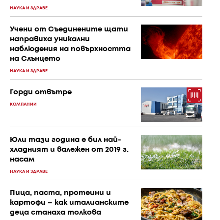
НАУКА И ЗДРАВЕ
Учени от Съединените щати
направиха уникални
наблюдения на повърхността
на Слънцето
НАУКА И ЗДРАВЕ
Горди отвътре
КОМПАНИИ
Юли тази година е бил най-
хладният и валежен от 2019 г.
насам
НАУКА И ЗДРАВЕ
Пица, паста, протеини и
картофи – как италианските
деца станаха толкова