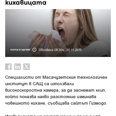
кихавицата
Обновена 08:30ч., 30.11.2015
НАУКА И ЗДРАВЕ
Специалисти от Масачузетския технологичен
институт в САЩ са използвали
високоскоростна камера, за да заснемат клип,
който показва какво разстояние изминава
човешкото кихане, съобщава сайтът Гизмодо.
Изхвърлянето на секрет може и да не е най-