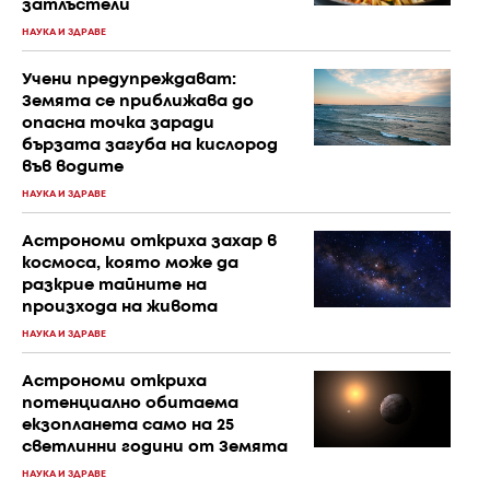
затлъстели
НАУКА И ЗДРАВЕ
Учени предупреждават:
Земята се приближава до
опасна точка заради
бързата загуба на кислород
във водите
НАУКА И ЗДРАВЕ
Астрономи откриха захар в
космоса, която може да
разкрие тайните на
произхода на живота
НАУКА И ЗДРАВЕ
Астрономи откриха
потенциално обитаема
екзопланета само на 25
светлинни години от Земята
НАУКА И ЗДРАВЕ