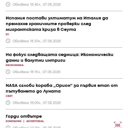
Обновена 18:45ч., 07.08.2026
Испания постави ултиматум на Италия да
премахне граничните проверки след
мигрантската криза в Сеута
ЕС
Обновена 18:30ч., 07.08.2026
На фокус следващата седмица: Икономически
данни и валутни интриги
ИКОНОМИКА
Обновена 18:15ч., 07.08.2026
NASA сглоби кораба „Орион“ за първия етап от
пътуването до Луната
СВЯТ
Обновена 18:00ч., 07.08.2026
Горди отвътре
КОМПАНИИ
|
ADVERTORIAL
Обновена 12:20ч., 05.08.2026