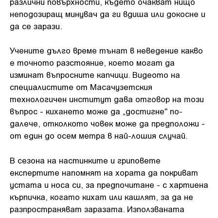
различни повърхности, където очакват нищо
неподозиращ минувач да ги вдиша или докосне и
да се зарази.
Учените дълго време тънат в неведение какво
е точното разстояние, което могат да
изминат въпросните капчици. Видеото на
специалистите от Масачузетския
технологичен институт дава отговор на този
въпрос - кихането може да „достигне" по-
далече, отколкото човек може да предположи -
от един до осем метра в най-лошия случай.
В сезона на настинките и гриповете
експертите напомнят на хората да покриват
устата и носа си, за предпочитане - с хартиена
кърпичка, когато кихат или кашлят, за да не
разпространяват заразата. Използваната