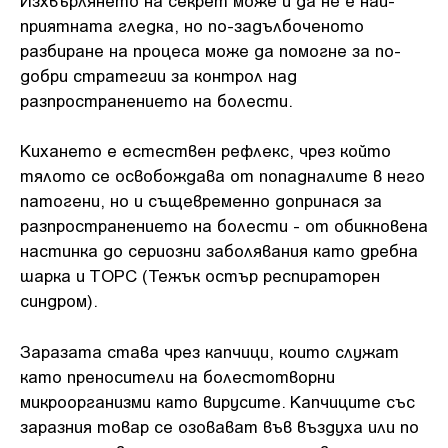
приятната гледка, но по-задълбоченото
разбиране на процеса може да помогне за по-
добри стратегии за контрол над
разпространението на болести.
Кихането е естествен рефлекс, чрез който
тялото се освобождава от попадналите в него
патогени, но и същевременно допринася за
разпространението на болести - от обикновена
настинка до сериозни заболявания като дребна
шарка и ТОРС (Тежък остър респираторен
синдром).
Заразата става чрез капчици, които служат
като преносители на болестотворни
микроорганизми като вирусите. Капчиците със
заразния товар се озовават във въздуха или по