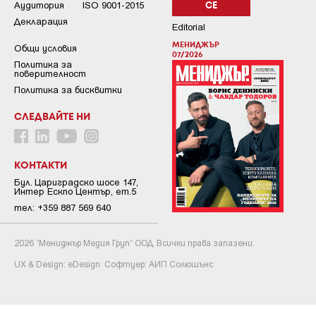
Аудитория
ISO 9001-2015
СЕ
Декларация
Editorial
МЕНИДЖЪР
Общи условия
07/2026
Пoлитикa зa
пoвepитeлнocт
Политика за бисквитки
СЛЕДВАЙТЕ НИ
КОНТАКТИ
Бул. Цариградско шосе 147,
Интер Ескпо Център, ет.5
тел: +359 887 569 640
2026 “Мениджър Медия Груп” ООД. Всички права запазени.
UX & Design:
eDesign
Софтуер:
АИП Солюшънс