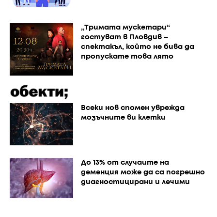
„Тримата мускетари“
гостуват в Пловдив –
спектакъл, който не бива да
пропускате това лято
Всеки нов спомен уврежда
мозъчните ви клетки
До 13% от случаите на
деменция може да са погрешно
диагностицирани и лечими