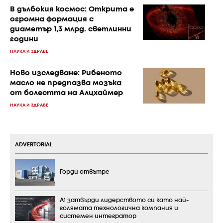
В дълбокия космос: Открита е
огромна формация с
диаметър 1,3 млрд. светлинни
години
НАУКА И ЗДРАВЕ
Ново изследване: Рибеното
масло не предпазва мозъка
от болестта на Алцхаймер
НАУКА И ЗДРАВЕ
ADVERTORIAL
Горди отвътре
А1 затвърди лидерството си като най-
голямата технологична компания и
системен интегратор