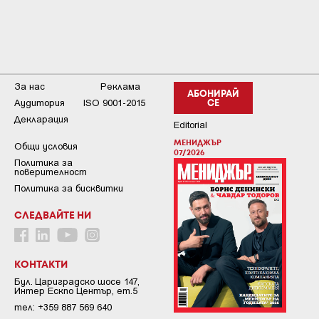
За нас
Реклама
АБОНИРАЙ
Аудитория
ISO 9001-2015
СЕ
Декларация
Editorial
МЕНИДЖЪР
Общи условия
07/2026
Пoлитикa зa
пoвepитeлнocт
Политика за бисквитки
СЛЕДВАЙТЕ НИ
КОНТАКТИ
Бул. Цариградско шосе 147,
Интер Ескпо Център, ет.5
тел: +359 887 569 640