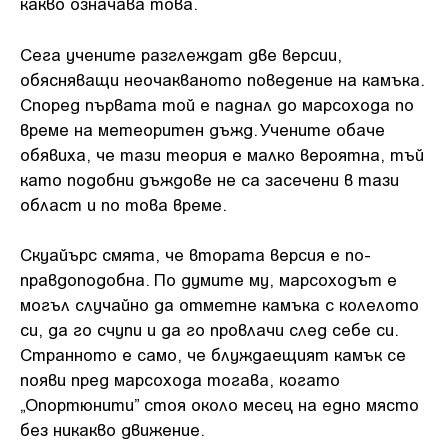
какво означава това.
Сега учените разглеждат две версии,
обясняващи неочакваното поведение на камъка.
Според първата той е паднал до марсохода по
време на метеоритен дъжд. Учените обаче
обявиха, че тази теория е малко вероятна, тъй
като подобни дъждове не са засечени в тази
област и по това време.
Скуайърс смята, че втората версия е по-
правдоподобна. По думите му, марсоходът е
могъл случайно да отметне камъка с колелото
си, да го счупи и да го провлачи след себе си.
Странното е само, че блуждаещият камък се
появи пред марсохода тогава, когато
„Опортюнити” стоя около месец на едно място
без никакво движение.