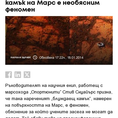
камък на Марс е необясним
феномен
Обновена 17:22ч., 18.01.2014
НАУКА И ЗДРАВЕ
Ръководителят на научния екип, работещ с
марсохода „Опортюнити” Стив Скуайърс призна,
че така нареченият „блуждаещ камък”, намерен
на повърхността на Марс, е феномен,
обяснение за който учените засега не могат да