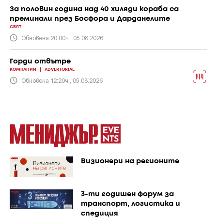
За половин година над 40 хиляди кораба са
преминали през Босфора и Дарданелите
СВЯТ
Обновена 20:00ч., 05.08.2026
Горди отвътре
КОМПАНИИ
|
ADVERTORIAL
Обновена 12:20ч., 05.08.2026
Визионери на регионите
3-ти годишен форум за
транспорт, логистика и
спедиция