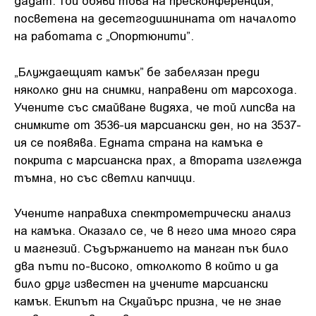
дадат. Той обяви това на пресконференция,
посветена на десетгодишнината от началото
на работата с „Опортюнити”.
„Блуждаещият камък” бе забелязан преди
няколко дни на снимки, направени от марсохода.
Учените със смайване видяха, че той липсва на
снимките от 3536-ия марсиански ден, но на 3537-
ия се появява. Едната страна на камъка е
покрита с марсианска прах, а втората изглежда
тъмна, но със светли капчици.
Учените направиха спектрометрически анализ
на камъка. Оказало се, че в него има много сяра
и магнезий. Съдържанието на манган пък било
два пъти по-високо, отколкото в който и да
било друг известен на учените марсиански
камък. Екипът на Скуайърс призна, че не знае