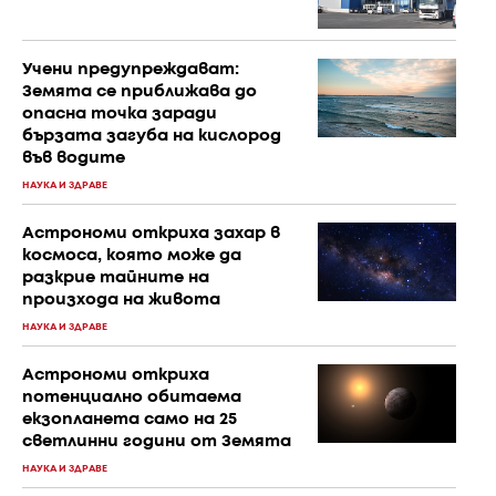
Учени предупреждават:
Земята се приближава до
опасна точка заради
бързата загуба на кислород
във водите
НАУКА И ЗДРАВЕ
Астрономи откриха захар в
космоса, която може да
разкрие тайните на
произхода на живота
НАУКА И ЗДРАВЕ
Астрономи откриха
потенциално обитаема
екзопланета само на 25
светлинни години от Земята
НАУКА И ЗДРАВЕ