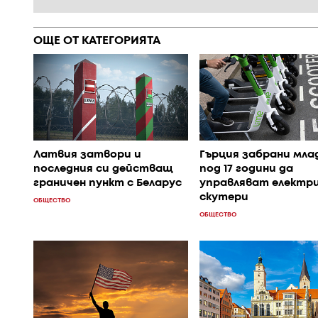
ОЩЕ ОТ КАТЕГОРИЯТА
Латвия затвори и
Гърция забрани мла
последния си действащ
под 17 години да
граничен пункт с Беларус
управляват електр
скутери
ОБЩЕСТВО
ОБЩЕСТВО