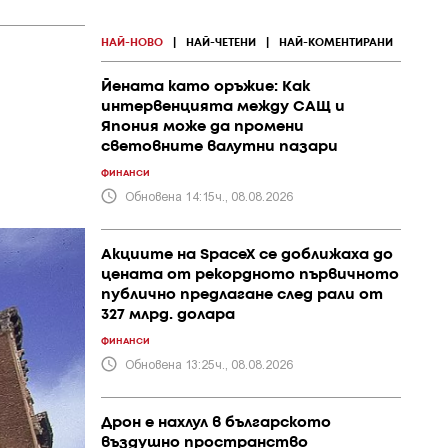
НАЙ-НОВО
|
НАЙ-ЧЕТЕНИ
|
НАЙ-КОМЕНТИРАНИ
Йената като оръжие: Как
интервенцията между САЩ и
Япония може да промени
световните валутни пазари
ФИНАНСИ
Обновена 14:15ч., 08.08.2026
Акциите на SpaceX се доближаха до
цената от рекордното първичното
публично предлагане след рали от
327 млрд. долара
ФИНАНСИ
Обновена 13:25ч., 08.08.2026
Дрон е нахлул в българското
въздушно пространство