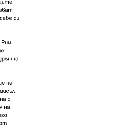
нците
лзват
себе си
 Рим
че
здръжка
ие на
смисъл
на с
л на
его
 от