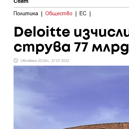
Свят
Политика
|
Общество
|
ЕС
|
Deloitte изчис
струва 77 млрд
Обновена 20:00ч., 27.07.2022