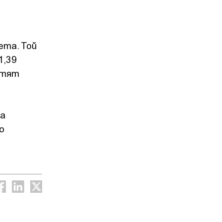
ета. Той
1,39
отят
на
о