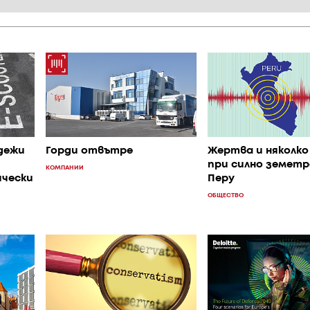
дежи
Горди отвътре
Жертва и няколко
при силно земетр
КОМПАНИИ
ически
Перу
ОБЩЕСТВО