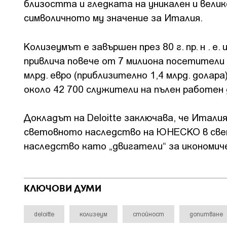
близостта и гледката на уникален и вели
символичното му значение за Италия.
Колизеумът е завършен през 80 г. пр. н . 
привлича повече от 7 милиона посетители 
млрд. евро (приблизително 1,4 млрд. дола
около 42 700 служители на пълен работен 
Докладът на Deloitte заключава, че Италия
световното наследство на ЮНЕСКО в свет
наследство като „двигатели“ за икономич
КЛЮЧОВИ ДУМИ
deloitte
колизеум
стойност
допитване