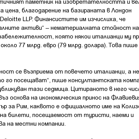
тичният паметник на изобретателността и ве
ма цена, благодарение на базираната в Лондон
eloitte LLP. Финансистите им изчислиха, че
алните активи“ – нематериалната стойност на
забележителност, която някои италианци му пр
 около 77 млрд. евро (79 млрд. долара). Това пиш
ност се възприема от повечето италианци, а н
то го посещават“, пише консултантската компа
убликуван тази седмица. Цитираното в него чис
въз основа на икономическия принос на Флавиеви
р за Рим, каквото е официалното име на Колиз
на билети, посещаемост от туристи, наеми и
а на местни компании.