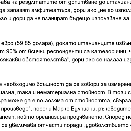
овава на резултатите от допитване до италиа
а да запазят амфитеатъра, дори ако „не го изпо
его и дори да не планират бъдещо използване за 
евро (59,85 долара), докато италианците извън
от 90% от всички респонденти са категорични, 
всякакви обстоятелства“, дори ако се налага и
 необходимо всъщност да се говори за измерен
ална, така и нематериална стойност. В този 
 може да е по-голяма от стойността, свърза
произведе”, посочи Марко Вулпиани, ръководите
rranean, който организира проучването. Според н
 се увеличава отчасти поради „удоволствието