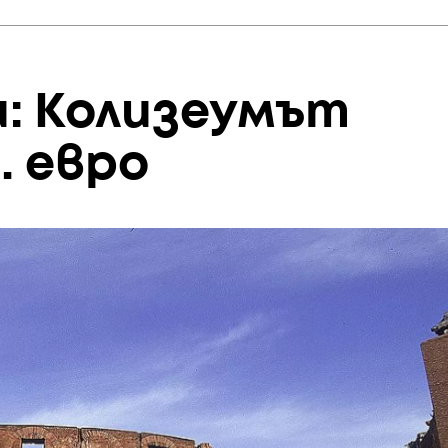
ли: Колизеумът
. евро