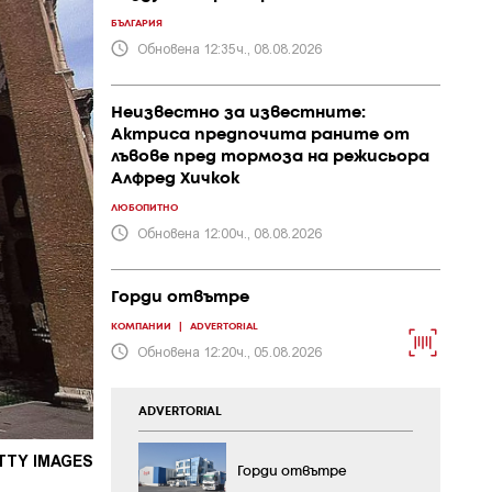
БЪЛГАРИЯ
Обновена 12:35ч., 08.08.2026
Неизвестно за известните:
Актриса предпочита раните от
лъвове пред тормоза на режисьора
Алфред Хичкок
ЛЮБОПИТНО
Обновена 12:00ч., 08.08.2026
Горди отвътре
КОМПАНИИ
|
ADVERTORIAL
Обновена 12:20ч., 05.08.2026
ADVERTORIAL
TTY IMAGES
Горди отвътре