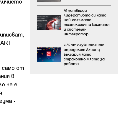
личието
А1 затвърди
лидерството си като
най-голямата
технологична компания
и системен
иписват,
интегратор
е ART
75% от служителите
определят Алианц
България като
страхотно място за
работа
е само от
ния в
ло не e
я
еума -