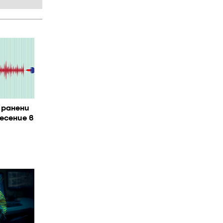
 ранени
есение в