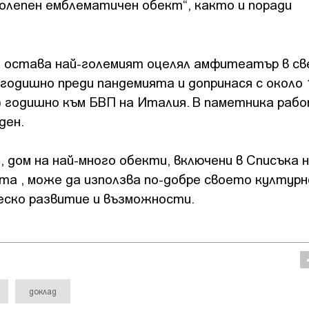
колепен емблематичен обект“, както и поради
е. и остава най-големият оцелял амфитеатър в св
годишно преди пандемията и допринася с около 
ра) годишно към БВП на Италия. В паметника раб
ден.
, дом на най-много обекти, включени в Списъка 
а , може да използва по-добре своето културн
еско развитие и възможности.
доклад