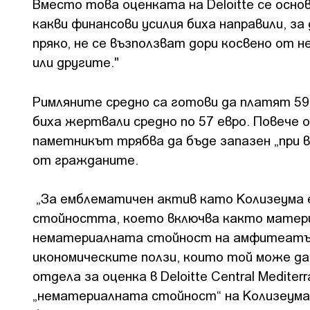
Вместо това оценката на Deloitte се осн
какви финансови усилия биха направили, з
пряко, не се възползват дори косвено от н
или другите."
Римляните средно са готови да платят 59 
биха жертвали средно по 57 евро. Повече 
паметникът трябва да бъде запазен „при 
от гражданите.
„За емблематичен актив като Колизеума е
стойността, което включва както матери
нематериалната стойност на амфитеатъра
икономическите ползи, които той може да 
отдела за оценка в Deloitte Central Medite
„нематериалната стойност“ на Колизеума