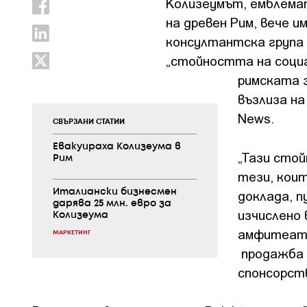
Колизеумът, емблема
на древен Рим, вече и
консултантска група D
„стойността на соци
римската 
възлиза на
News.
СВЪРЗАНИ СТАТИИ
Евакуираха Колизеума в
„Тази стой
Рим
тези, кои
доклада, п
Италиански бизнесмен
дарява 25 млн. евро за
изчислено 
Колизеума
амфитеатъ
МАРКЕТИНГ
продажба 
спонсорств