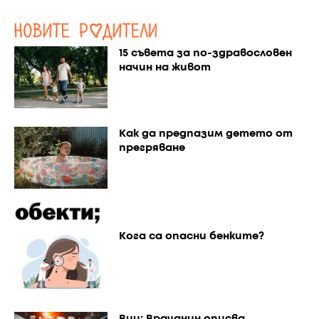
15 съвета за по-здравословен
начин на живот
Как да предпазим детето от
прегряване
Кога са опасни бенките?
Виц: Врачанин описва