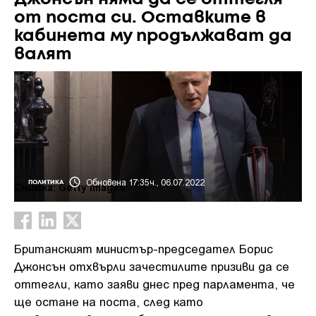
от поста си. Оставките в
кабинета му продължават да
валят
Обновена 17:35ч., 06.07.2022
ПОЛИТИКА
Снимка: Getty images
Британският министър-председател Борис
Джонсън отхвърли зачестилите призиви да се
оттегли, като заяви днес пред парламента, че
ще остане на поста, след като