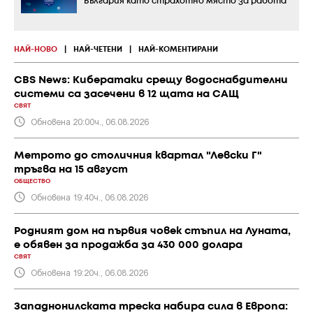
България като страхотно място за работа
НАЙ-НОВО
|
НАЙ-ЧЕТЕНИ
|
НАЙ-КОМЕНТИРАНИ
CBS News: Кибератаки срещу водоснабдителни
системи са засечени в 12 щата на САЩ
СВЯТ
Обновена 20:00ч., 06.08.2026
Метрото до столичния квартал "Левски Г"
тръгва на 15 август
ОБЩЕСТВО
Обновена 19:40ч., 06.08.2026
Родният дом на първия човек стъпил на Луната,
е обявен за продажба за 430 000 долара
СВЯТ
Обновена 19:20ч., 06.08.2026
Западнонилската треска набира сила в Европа: