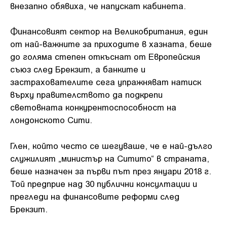
внезапно обявиха, че напускат кабинета.
Финансовият сектор на Великобритания, един
от най-важните за приходите в хазната, беше
до голяма степен откъснат от Европейския
съюз след Брекзит, а банките и
застрахователите сега упражняват натиск
върху правителството да подкрепи
световната конкурентоспособност на
лондонското Сити.
Глен, който често се шегуваше, че е най-дълго
служилият „министър на Ситито“ в страната,
беше назначен за първи път през януари 2018 г.
Той предприе над 30 публични консултации и
прегледи на финансовите реформи след
Брекзит.