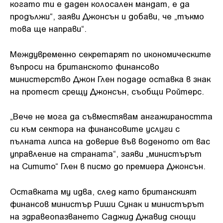
когато ти е даден колосален мандат, е да
продължи“, заяви Джонсън и добави, че „тъкмо
това ще направи“.
Междувременно секретарят по икономическите
въпроси на британското финансово
министерство Джон Глен подаде оставка в знак
на протест срещу Джонсън, съобщи Ройтерс.
„Вече не мога да съвместявам ангажираността
си към сектора на финансовите услуги с
пълната липса на доверие във воденото от вас
управление на страната“, заяви „министърът
на Ситито“ Глен в писмо до премиера Джонсън.
Оставката му идва, след като британският
финансов министър Риши Сунак и министърът
на здравеопазването Саджид Джавид снощи