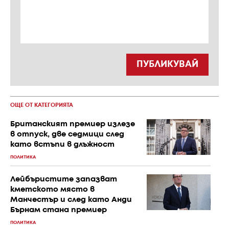
ПУБЛИКУВАЙ
ОЩЕ ОТ КАТЕГОРИЯТА
Британският премиер излезе
в отпуск, две седмици след
като встъпи в длъжност
ПОЛИТИКА
Лейбъристите запазват
кметското място в
Манчестър и след като Анди
Бърнам стана премиер
ПОЛИТИКА