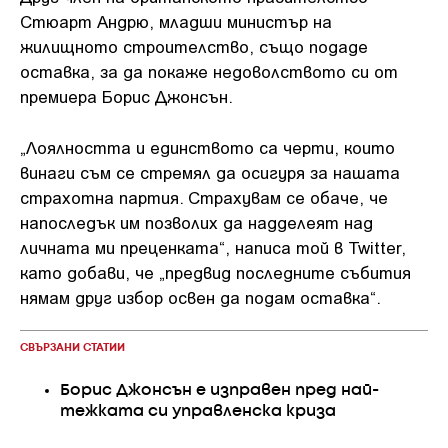
Стюарт Андрю, младши министър на
жилищното строителство, също подаде
оставка, за да покаже недоволството си от
премиера Борис Джонсън.
„Лоялността и единството са черти, които
винаги съм се стремял да осигуря за нашата
страхотна партия. Страхувам се обаче, че
напоследък им позволих да надделеят над
личната ми преценката“, написа той в Twitter,
като добави, че „предвид последните събития
нямам друг избор освен да подам оставка“.
СВЪРЗАНИ СТАТИИ
Борис Джонсън е изправен пред най-
тежката си управленска криза