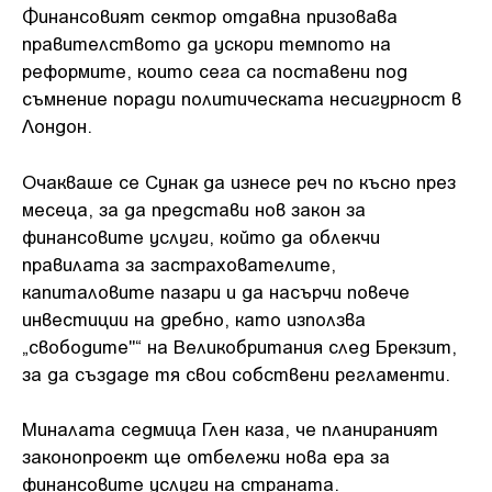
Финансовият сектор отдавна призовава
правителството да ускори темпото на
реформите, които сега са поставени под
съмнение поради политическата несигурност в
Лондон.
Очакваше се Сунак да изнесе реч по късно през
месеца, за да представи нов закон за
финансовите услуги, който да облекчи
правилата за застрахователите,
капиталовите пазари и да насърчи повече
инвестиции на дребно, като използва
„свободите"“ на Великобритания след Брекзит,
за да създаде тя свои собствени регламенти.
Миналата седмица Глен каза, че планираният
законопроект ще отбележи нова ера за
финансовите услуги на страната.