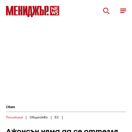
Свят
Политика
|
Общество
|
ЕС
|
Джонсън няма да се оттегля