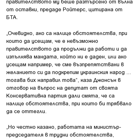
правителството му беше разтърсено от вълна
от оставки, предаде Ройтерс, цитирана от
БТА.
„Очевидно, ако са налице обстоятелства, при
които да усещам, че е невъзможно
правителството да продължи да работи и да
изпълнява мандата, който ни е даден, или ако
усещам например, че сме възпрепятствани в
желанието си да подкрепим украинския народ ...
тогава бих направил това“, каза Джонсън в
отговор на въпрос на депутат от своята
Консервативна партия дали смята, че са
налице обстоятелства, при които би трябвало
да се оттегли.
„Но честно казано, работата на министър-
председателя в трудни обстоятелства,