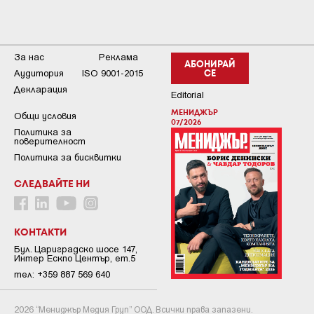
За нас
Реклама
АБОНИРАЙ
Аудитория
ISO 9001-2015
СЕ
Декларация
Editorial
МЕНИДЖЪР
Общи условия
07/2026
Пoлитикa зa
пoвepитeлнocт
Политика за бисквитки
СЛЕДВАЙТЕ НИ
КОНТАКТИ
Бул. Цариградско шосе 147,
Интер Ескпо Център, ет.5
тел: +359 887 569 640
2026 “Мениджър Медия Груп” ООД. Всички права запазени.