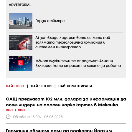
ADVERTORIAL
Горди отвътре
А1 затвърди лидерството си като най-
голямата технологична компания и
системен интегратор
75% от служителите определят Алианц
България като страхотно място за работа
НАЙ-НОВО
|
НАЙ-ЧЕТЕНИ
|
НАЙ-КОМЕНТИРАНИ
САЩ предлагат 102 млн. долара за информация за
осем лидери на опасен наркокартел в Мексико
СВЯТ
|
СВЯТ
Обновена 16:00ч., 06.08.2026
Германия обмисля дали да подкрепи Йоахим