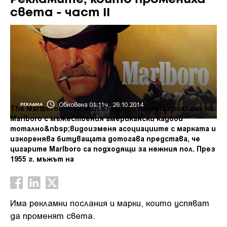
света - част II
Обновена 01:11ч., 26.10.2014
РЕКЛАМА
The Marlboro&nbsp;Man.&nbsp;Познатата реклама на
Marlboro с мъжествения американски каубой
тотално&nbsp;видоизменя асоциациите с марката и
изкоренява битуващата дотогава представа, че
цигарите Marlboro са подходящи за нежния пол. През
1955 г. мъжът на
Има рекламни послания и марки, които успяват
да променят света.