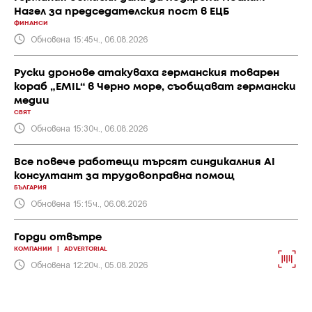
Нагел за председателския пост в ЕЦБ
ФИНАНСИ
Обновена 15:45ч., 06.08.2026
Руски дронове атакуваха германския товарен
кораб „EMIL“ в Черно море, съобщават германски
медии
СВЯТ
Обновена 15:30ч., 06.08.2026
Все повече работещи търсят синдикалния AI
консултант за трудовоправна помощ
БЪЛГАРИЯ
Обновена 15:15ч., 06.08.2026
Горди отвътре
КОМПАНИИ
|
ADVERTORIAL
Обновена 12:20ч., 05.08.2026