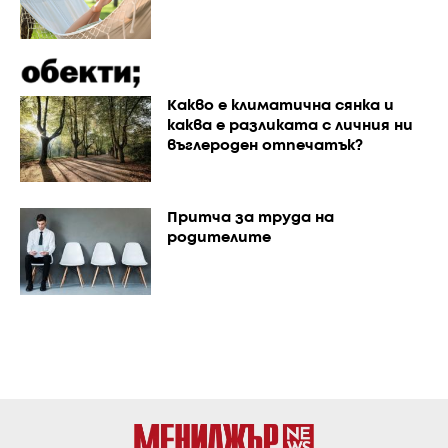
Каквo е климатична сянка и
каква е разликата с личния ни
въглероден отпечатък?
Притча за труда на
родителите