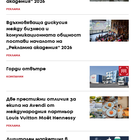
академия“ 2026
РЕКЛАМА
Вдъхновяваща дискусия
между бизнеса и
комуникационната общност
постави началото на
„Рекламна академия“ 2026
РЕКЛАМА
Горди отвътре
КОМПАНИИ
Две престижни отличия за
екипа на Avendi от
международния партньор
Louis Vuitton Moët Hennessy
РЕКЛАМА
Дигитален маркетинг в