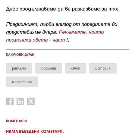
Днес продължаваме да ви разказваме за тях.
Предишният, първи епизод от поредицата ви
представихме вчера:
Р
екламите, които
промениха света - част I
.
КЛЮЧОВИ ДУМИ
реклама
промени
свят
история
маркетинг
КОМЕНТАРИ
НЯМА ВЪВЕДЕНИ КОМЕТАРИ.