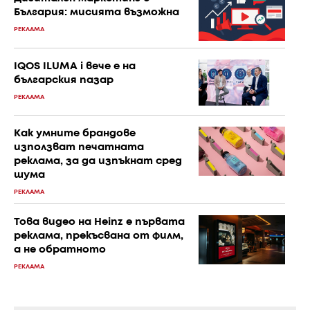
България: мисията възможна
РЕКЛАМА
IQOS ILUMA i вече е на
българския пазар
РЕКЛАМА
Как умните брандове
използват печатната
реклама, за да изпъкнат сред
шума
РЕКЛАМА
Това видео на Heinz е първата
реклама, прекъсвана от филм,
а не обратното
РЕКЛАМА