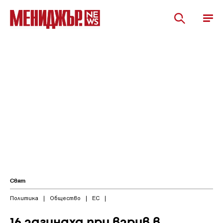
Свят
Политика
|
Общество
|
ЕС
|
16 загинаха при взрив в