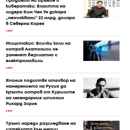
Продажби на оръжие и
кибератаки: Властта на
лидера Ким Чен Ун докара
„неочаквани“ 22 млрд. долара
в Северна Корея
СВЯТ
Мицотакис: Всички коли на
остров Агатониси се
заменят безплатно с
електромобили
СВЯТ
Япония подготвя отговор на
намерението на Русия да
кръсти остров от Курилите
на легендарния шпионин
Рихард Зорге
СВЯТ
Тръмп нареди разследване на
изтеклата към медии