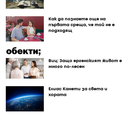
Как да познаете още на
първата среща, че той не е
подходящ
Виц: Защо ергенският живот е
много по-лесен
Елиас Канети за света и
хората