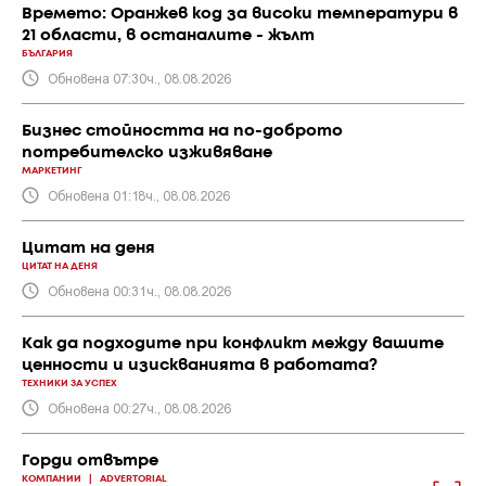
Времето: Оранжев код за високи температури в
21 области, в останалите - жълт
БЪЛГАРИЯ
Обновена 07:30ч., 08.08.2026
Бизнес стойността на по-доброто
потребителско изживяване
МАРКЕТИНГ
Обновена 01:18ч., 08.08.2026
Цитат на деня
ЦИТАТ НА ДЕНЯ
Обновена 00:31ч., 08.08.2026
Как да подходите при конфликт между вашите
ценности и изискванията в работата?
ТЕХНИКИ ЗА УСПЕХ
Обновена 00:27ч., 08.08.2026
Горди отвътре
КОМПАНИИ
|
ADVERTORIAL