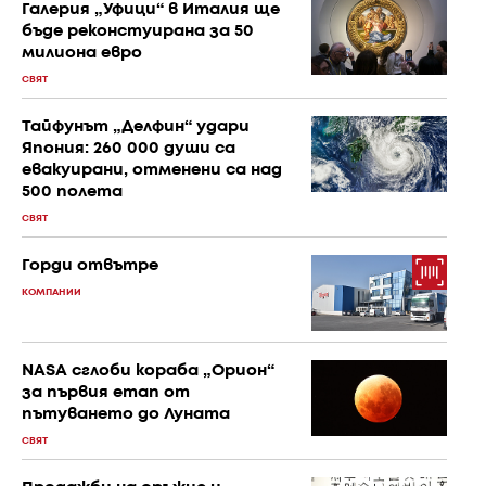
Галерия „Уфици“ в Италия ще
бъде реконстуирана за 50
милиона евро
СВЯТ
Тайфунът „Делфин“ удари
Япония: 260 000 души са
евакуирани, отменени са над
500 полета
СВЯТ
Горди отвътре
КОМПАНИИ
NASA сглоби кораба „Орион“
за първия етап от
пътуването до Луната
СВЯТ