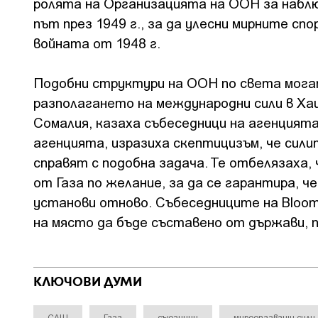
ролята на Организацията на ООН за наблю
път през 1949 г., за да улесни мирните с
войната от 1948 г.
Подобни структури на ООН по света могат
разполагането на международни сили в Ха
Сомалия, казаха събеседници на агенцият
агенцията, изразиха скептицизъм, че сил
справят с подобна задача. Те отбелязаха,
от Газа по желание, за да се гарантира, ч
установи отново. Събеседниците на Bloom
на място да бъде съставено от държави, 
КЛЮЧОВИ ДУМИ
САЩ
Газа
съюзници
мироопазващи сили