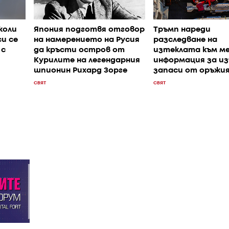
коли
Япония подготвя отговор
Тръмп нареди
и се
на намерението на Русия
разследване на
 с
да кръсти остров от
изтеклата към м
Курилите на легендарния
информация за и
шпионин Рихард Зорге
запаси от оръжи
СВЯТ
СВЯТ