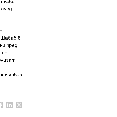
 първи
 след
о
-Шабаб в
ки пред
 се
излизат
рисъствие