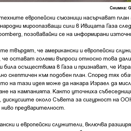
Снимка: G
техните европейски съюзници насърчават план 
народни мироопазващи сили в Ивицата Газа след
oomberg, позовавайки се на информирани източн
те твърдят, че американски и европейски служ
, че остават големи въпроси относно това дали
и била осъществима в Газа и признават, че Изр
но скептичен към подобен план. Според тях оба
о на тази идея може да накара Израел да мисл
ане на кампанията. Както уточниха събеседниц
, дискусиите около Съвета за сигурност на ОО
 ниво предварителност.
ански и европейски служители, включва разширя