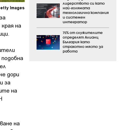
лидерството си като
etty Images
най-голямата
технологична компания
за
и системен
интегратор
 края на
ици.
75% от служителите
определят Алианц
България като
страхотно място за
ители
работа
 подобна
аел
че дори
и за
ите на
Н
ване на