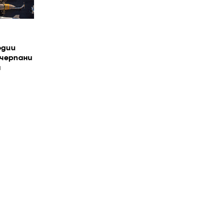
едии
зчерпани
я