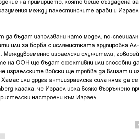
дение на примирието, която беше създадена за
поразумения между палестинските араби и Израел
 да бъдат използвани като модел, по-специалн
ити или за борба с ислямистката групировка Ал
а. Междувременно израелски служители, говорей
ите на ООН ще бъдат ефективни или способни да
 че израелските войски ще трябва да влизат и 
е Хамас или друга антиизраелска сила няма да се
berg казаха, че Израел иска всяко въоръжено п
приятелски настроени към Израел.