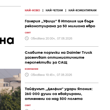
НАЙ-НОВО
|
НАЙ-ЧЕТЕНИ
|
НАЙ-КОМЕНТИРАНИ
Галерия „Уфици“ в Италия ще бъде
реконстуирана за 50 милиона евро
СВЯТ
 на
Обновена 20:00ч., 07.08.2026
Слабите поръчки на Daimler Truck
засенчват оптимистичните
перспективи за САЩ
КОМПАНИИ
Обновена 19:45ч., 07.08.2026
Тайфунът „Делфин“ удари Япония:
260 000 души са евакуирани,
отменени са над 500 полета
СВЯТ