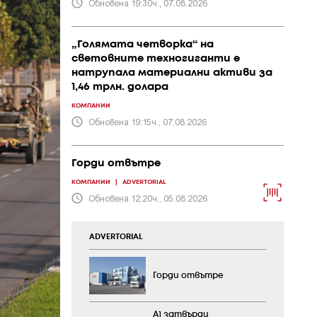
Обновена 19:30ч., 07.08.2026
„Голямата четворка“ на
световните техногиганти е
натрупала материални активи за
1,46 трлн. долара
КОМПАНИИ
Обновена 19:15ч., 07.08.2026
Горди отвътре
КОМПАНИИ
|
ADVERTORIAL
Обновена 12:20ч., 05.08.2026
ADVERTORIAL
Горди отвътре
А1 затвърди