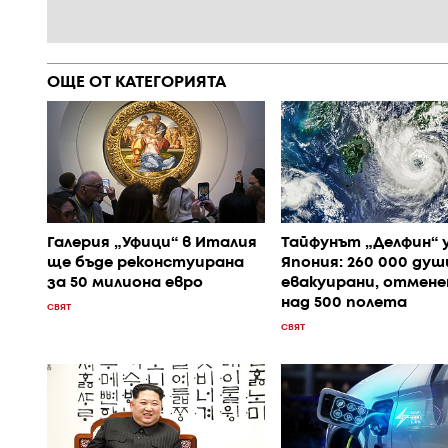
ОЩЕ ОТ КАТЕГОРИЯТА
Галерия „Уфици“ в Италия
Тайфунът „Делфин“ 
ще бъде реконстуирана
Япония: 260 000 душ
за 50 милиона евро
евакуирани, отмене
над 500 полета
СВЯТ
СВЯТ