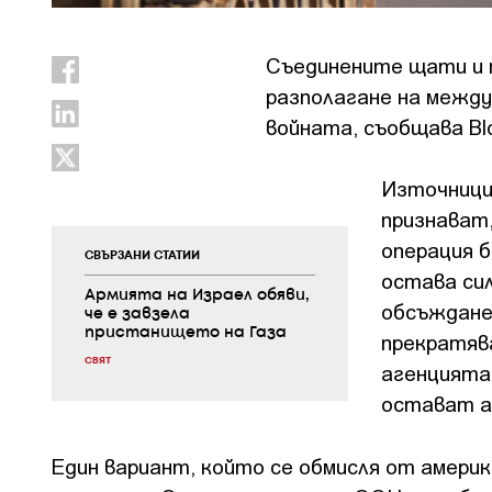
Съединените щати и 
разполагане на между
войната, съобщава Bl
Източници
признават
операция б
СВЪРЗАНИ СТАТИИ
остава сил
Армията на Израел обяви,
обсъжданет
че е завзела
пристанището на Газа
прекратяв
СВЯТ
агенцията
остават а
Един вариант, който се обмисля от америк