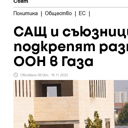
Свят
Политика
|
Общество
|
ЕС
|
САЩ и съюзниц
подкрепят разп
ООН в Газа
Обновена 08:00ч., 18.11.2023