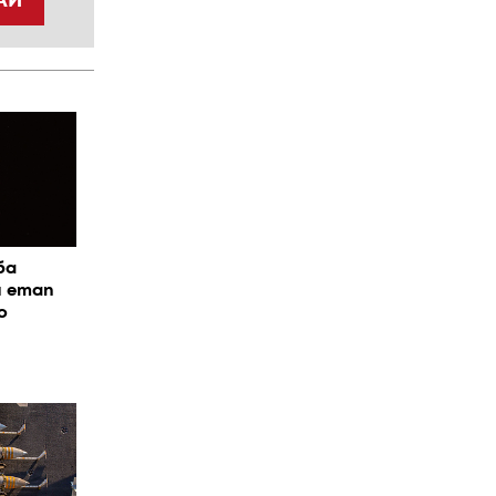
АЙ
ба
я етап
о