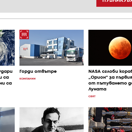
ПУБЛИКУВ
удари
Горди отвътре
NASA сглоби кора
и са
„Орион“ за първи
КОМПАНИИ
ни са
от пътуването д
Луната
СВЯТ