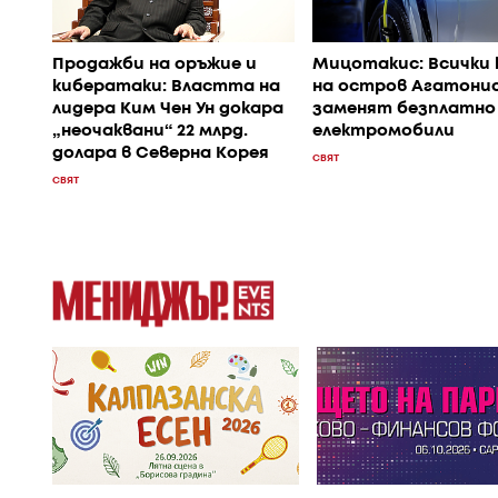
Продажби на оръжие и
Мицотакис: Всички 
кибератаки: Властта на
на остров Агатонис
лидера Ким Чен Ун докара
заменят безплатно
„неочаквани“ 22 млрд.
електромобили
долара в Северна Корея
СВЯТ
СВЯТ