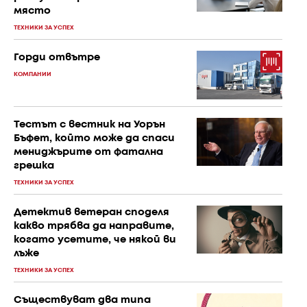
място
ТЕХНИКИ ЗА УСПЕХ
Горди отвътре
КОМПАНИИ
Тестът с вестник на Уорън
Бъфет, който може да спаси
мениджърите от фатална
грешка
ТЕХНИКИ ЗА УСПЕХ
Детектив ветеран споделя
какво трябва да направите,
когато усетите, че някой ви
лъже
ТЕХНИКИ ЗА УСПЕХ
Съществуват два типа