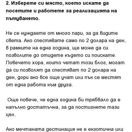
2. Изберете си място, което искате да
посетите и работете за реализацията на
пътуването.
Не се нуждаете от много пари, за да видите
света. Ако спестявате само по 2 долара на ден,
в рамките на една година, ще може да си
позволите до отидете където си поискате.
Повечето хора, които четат този блог, могат
да си позволят да спестяват по 2 долара на
ден, дори ако все още учат или пък се местят
от една работа към друга.
Още повече, че една година би трябвало да е
напълно достатъчна, за да постигнете тази
цел.
Ако мечтаната дестинация не е екзотична или