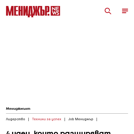
Мениджмънт
Лидерство
|
Техники за успех
|
Job Мениджър
|
4 идеи, които разширяват