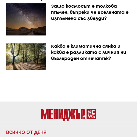
Защо космосът е толкова
тъмен, въпреки че Вселената е
изпълнена със звезди?
Каквo е климатична сянка и
каква е разликата с личния ни
въглероден отпечатък?
ВСИЧКО ОТ ДЕНЯ