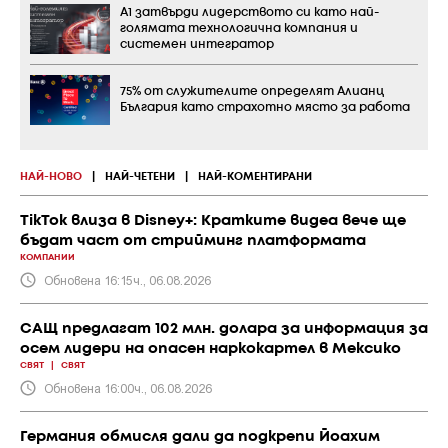
А1 затвърди лидерството си като най-
голямата технологична компания и
системен интегратор
75% от служителите определят Алианц
България като страхотно място за работа
НАЙ-НОВО
|
НАЙ-ЧЕТЕНИ
|
НАЙ-КОМЕНТИРАНИ
TikTok влиза в Disney+: Кратките видеа вече ще
бъдат част от стрийминг платформата
КОМПАНИИ
Обновена 16:15ч., 06.08.2026
САЩ предлагат 102 млн. долара за информация за
осем лидери на опасен наркокартел в Мексико
СВЯТ
|
СВЯТ
Обновена 16:00ч., 06.08.2026
Германия обмисля дали да подкрепи Йоахим