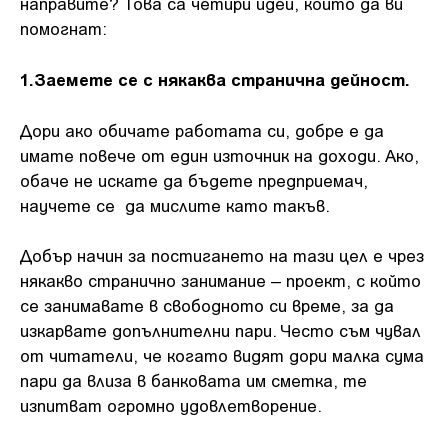
направите? Това са четири идеи, които да ви
помогнат:
1.Заемете се с някаква странична дейност.
Дори ако обичате работата си, добре е да
имате повече от един източник на доходи. Ако,
обаче не искате да бъдете предприемач,
научете се да мислите като такъв.
Добър начин за постигането на тази цел е чрез
някакво странично занимание – проект, с който
се занимавате в свободното си време, за да
изкарвате допълнителни пари. Често съм чувал
от читатели, че когато видят дори малка сума
пари да влиза в банковата им сметка, те
изпитват огромно удовлетворение.