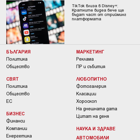
TikTok влиза в Disney+:
Кратките видеа вече ще
бъдат част от стрийминг
платформата
БЪЛГАРИЯ
МАРКЕТИНГ
Политика
Реклама
Общество
ПР и събития
СВЯТ
ЛЮБОПИТНО
Политика
Фотогалерия
Общество
Класации
ЕС
Хороскоп
На днешната дата
БИЗНЕС
Цитат на деня
Финанси
Компании
НАУКА И ЗДРАВЕ
Енергетика
АВТОМОБИЛИ