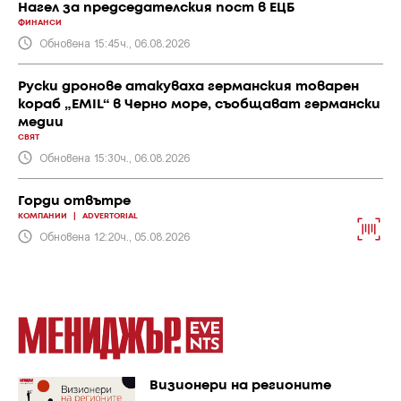
Нагел за председателския пост в ЕЦБ
ФИНАНСИ
Обновена 15:45ч., 06.08.2026
Руски дронове атакуваха германския товарен
кораб „EMIL“ в Черно море, съобщават германски
медии
СВЯТ
Обновена 15:30ч., 06.08.2026
Горди отвътре
КОМПАНИИ
|
ADVERTORIAL
Обновена 12:20ч., 05.08.2026
Визионери на регионите