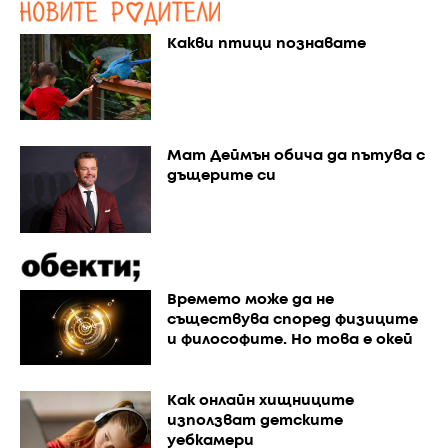
Какви птици познавате
Мат Деймън обича да пътува с
дъщерите си
Времето може да не
съществува според физиците
и философите. Но това е окей
Как онлайн хищниците
използват детските
уебкамери