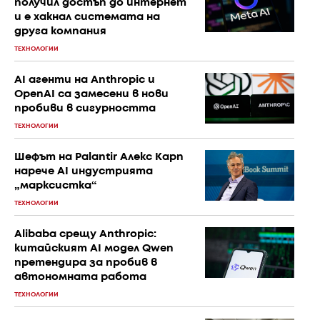
получил достъп до интернет
и е хакнал системата на
друга компания
ТЕХНОЛОГИИ
AI агенти на Anthropic и
OpenAI са замесени в нови
пробиви в сигурността
ТЕХНОЛОГИИ
Шефът на Palantir Алекс Карп
нарече AI индустрията
„марксистка“
ТЕХНОЛОГИИ
Alibaba срещу Anthropic:
китайският AI модел Qwen
претендира за пробив в
автономната работа
ТЕХНОЛОГИИ