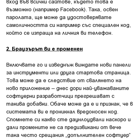
вход във всички сайтове, където това е
възможно (например Facebook). Така, освен
паролата, ще може да удостоверявате
самоличността си например със специален код,
който се изпраща на личния ви телефон.
2. Браузърът ви е променен
Включвате го и изведнъж виждате нови панели
за инструменти или друга стартова страница.
Това може да е следствие от свалянето на
ново приложение – днес дори най-уважаваните
софтуерни разработчици прегрешават с
такива добавки. Обаче може да е и признак, че в
системата ви е проникнал вредоносен код.
Спомнете си какво сте даунлоудвали наскоро и
дали промените не са предизвикани от вече
така често срещания „допълнителен софтуер”