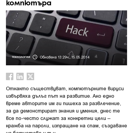
компютъра
Обновена 13:29ч., 15.05.2014
ТЕХНОЛОГИИ
Откакто съществуват, компютърните вируси
извървяха дълъг път на развитие. Ако едно
време авторите им ги пишеха за развлечение,
за да демонстрират знания и умения, днес те
все по-често служат за конкретни цели –
кражба на пароли, изпращане на спам, създаване
на ботнетове и т.н.