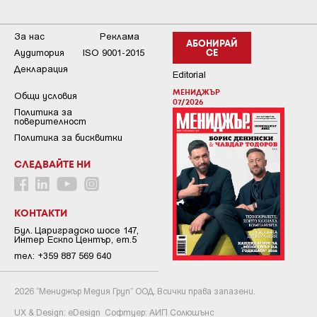
За нас
Реклама
АБОНИРАЙ
Аудитория
ISO 9001-2015
СЕ
Декларация
Editorial
МЕНИДЖЪР
Общи условия
07/2026
Пoлитикa зa
пoвepитeлнocт
Политика за бисквитки
СЛЕДВАЙТЕ НИ
КОНТАКТИ
Бул. Цариградско шосе 147,
Интер Ескпо Център, ет.5
тел: +359 887 569 640
2026 “Мениджър Медия Груп” ООД. Всички права запазени.
UX & Design:
eDesign
Софтуер:
АИП Солюшънс