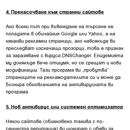
4. Пренасочване към странни сайтове
Ако всеки път при въвеждане на търсене не
попадате в обичайния Google или Yahoo, а на
някакви рекламни страници, ако навсякъде ви
преследват изскачащи прозорци, това е признак
за заразяване с вируса DNSChanger. Епидемията
му донякъде вече отшумя, но се срещат и нови
модификации. Тази програма ви „пробутва”
страниците на рекламодателите си и може да
блокира обновленията на антивирусната ви
програма.
5. Нов антивирус или системен оптимизатор
Някои сайтове (обикновено такива с по-
сенчеста репутация) ви шокират с обяви за