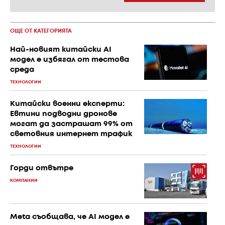
ОЩЕ ОТ КАТЕГОРИЯТА
Най-новият китайски AI
модел е избягал от тестова
среда
ТЕХНОЛОГИИ
Китайски военни експерти:
Евтини подводни дронове
могат да застрашат 99% от
световния интернет трафик
ТЕХНОЛОГИИ
Горди отвътре
КОМПАНИИ
Meta съобщава, че AI модел е