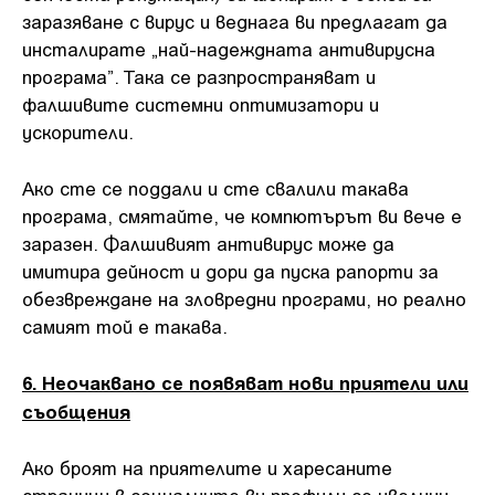
заразяване с вирус и веднага ви предлагат да
инсталирате „най-надеждната антивирусна
програма”. Така се разпространяват и
фалшивите системни оптимизатори и
ускорители.
Ако сте се поддали и сте свалили такава
програма, смятайте, че компютърът ви вече е
заразен. Фалшивият антивирус може да
имитира дейност и дори да пуска рапорти за
обезвреждане на зловредни програми, но реално
самият той е такава.
6. Неочаквано се появяват нови приятели или
съобщения
Ако броят на приятелите и харесаните
страници в социалните ви профили се увеличи,