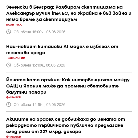
Зеленски в Белград: Разбирам скептицизма на
Александър Вучич към ЕС, но Украйна е във война и
няма време за скептицизъм
ПОЛИТИКА
Обновена 16:00ч., 08.08.2026
Най-новият китайски AI модел е избягал от
тестова среда
ТЕХНОЛОГИИ
Обновена 15:10ч., 08.08.2026
Йената като оръжие: Как интервенцията между
САЩ и Япония може да промени световните
валутни пазари
ФИНАНСИ
Обновена 14:15ч., 08.08.2026
Акциите на SpaceX се доближаха до цената от
рекордното първичното публично предлагане
след рали от 327 млрд. долара
ФИНАНСИ