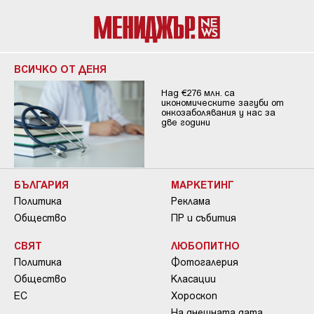
ВСИЧКО ОТ ДЕНЯ
Над €276 млн. са
икономическите загуби от
онкозаболявания у нас за
две години
БЪЛГАРИЯ
МАРКЕТИНГ
Политика
Реклама
Общество
ПР и събития
СВЯТ
ЛЮБОПИТНО
Политика
Фотогалерия
Общество
Класации
ЕС
Хороскоп
На днешната дата