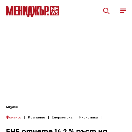
Бизнес
Финанси
|
Компании
|
Енергетика
|
Икономика
|
БНБ отчете 14,2 % ръст на