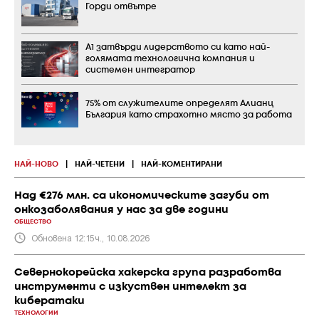
Горди отвътре
А1 затвърди лидерството си като най-
голямата технологична компания и
системен интегратор
75% от служителите определят Алианц
България като страхотно място за работа
НАЙ-НОВО
|
НАЙ-ЧЕТЕНИ
|
НАЙ-КОМЕНТИРАНИ
Над €276 млн. са икономическите загуби от
онкозаболявания у нас за две години
ОБЩЕСТВО
Обновена 12:15ч., 10.08.2026
Севернокорейска хакерска група разработва
инструменти с изкуствен интелект за
кибератаки
ТЕХНОЛОГИИ