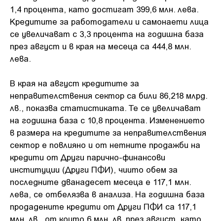
1,4 процента, като достигат 399,6 млн. лева.
Кредитите за работодатели и самонаети лица
се увеличават с 3,3 процента на годишна база
през август и в края на месеца са 444,8 млн.
лева.
В края на август кредитите за
неправителствения сектор са били 86,218 млрд.
лв., показва статистиката. Те се увеличават
на годишна база с 10,8 процента. Изменението
в размера на кредитите за неправителствения
сектор е повлияно и от нетните продажби на
кредити от Други парично-финансови
институции (Други ПФИ), чиито обем за
последните дванадесет месеца е 117,1 млн.
лева, се отбелязва в анализа. На годишна база
продадените кредити от Други ПФИ са 117,1
млн. лв., от които 6 млн. лв. през август, като