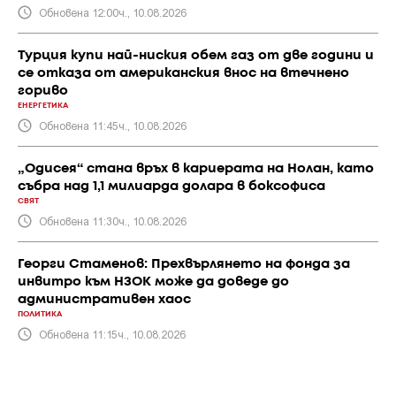
Обновена 12:00ч., 10.08.2026
Турция купи най-ниския обем газ от две години и
се отказа от американския внос на втечнено
гориво
ЕНЕРГЕТИКА
Обновена 11:45ч., 10.08.2026
„Одисея“ стана връх в кариерата на Нолан, като
събра над 1,1 милиарда долара в боксофиса
СВЯТ
Обновена 11:30ч., 10.08.2026
Георги Стаменов: Прехвърлянето на фонда за
инвитро към НЗОК може да доведе до
административен хаос
ПОЛИТИКА
Обновена 11:15ч., 10.08.2026