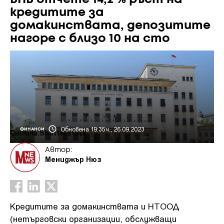
кредитите за
домакинствата, депозитите
нагоре с близо 10 на сто
Обновена 19:35ч., 26.09.2023
ФИНАНСИ
Снимка:Shutterstock
Автор:
Мениджър Нюз
Кредитите за домакинствата и НТООД
(нетърговски организации, обслужващи