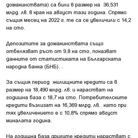
домакинствата) са били в размер на 36,531
млрд. лв. в края на август тази година. Спрямо
същия месец на 2022 г. те са се увеличили с 14,2
на сто.
Депозитите за домакинствата също
отбелязват ръст от 9,8 на сто, показват
данните от статистиката на Българската
народна банка (БНБ). .
За същия период жилищните кредити са в
размер на 18,490 млрд. лв. и нарастват на
годишна база с 18,7 на сто. Потребителските
кредити възлизат на 16,369 млрд. лв. като при
тях увеличението е с 10,8% спрямо август
миналата година.
На годишна база другите кредити нарастват с