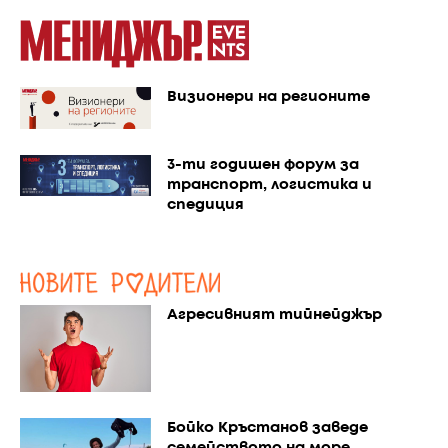
Визионери на регионите
3-ти годишен форум за
транспорт, логистика и
спедиция
Агресивният тийнейджър
Бойко Кръстанов заведе
семейството на море