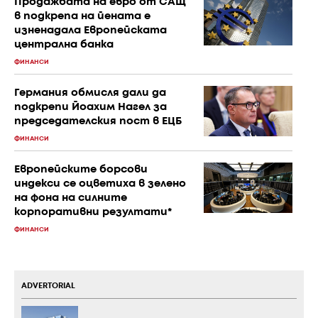
Продажбата на евро от САЩ
в подкрепа на йената е
изненадала Европейската
централна банка
ФИНАНСИ
Германия обмисля дали да
подкрепи Йоахим Нагел за
председателския пост в ЕЦБ
ФИНАНСИ
Европейските борсови
индекси се оцветиха в зелено
на фона на силните
корпоративни резултати*
ФИНАНСИ
ADVERTORIAL