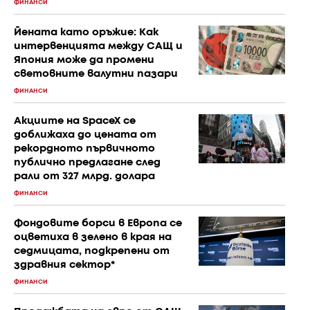
ФИНАНСИ
Йената като оръжие: Как
интервенцията между САЩ и
Япония може да промени
световните валутни пазари
ФИНАНСИ
Акциите на SpaceX се
доближаха до цената от
рекордното първичното
публично предлагане след
рали от 327 млрд. долара
ФИНАНСИ
Фондовите борси в Европа се
оцветиха в зелено в края на
седмицата, подкрепени от
здравния сектор*
ФИНАНСИ