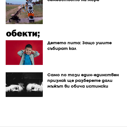
Детето пита: Защо ушите
събират кал
Само по този един-единствен
признак ще разберете дали
мъжът ви обича истински