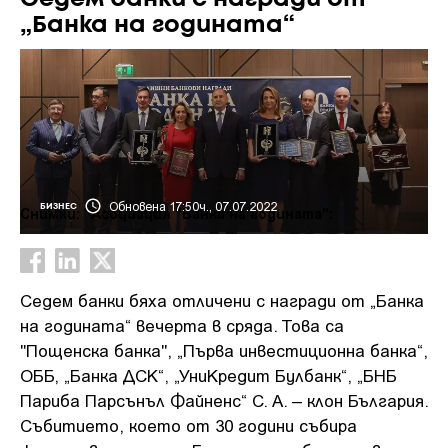
„Банка на годината“
Обновена 17:50ч., 07.07.2022
БИЗНЕС
Снимки: "Асоциация "Банка на годината":
Седем банки бяха отличени с награди от „Банка
на годината“ вечерта в сряда. Това са
"Пощенска банка", „Първа инвестиционна банка“,
ОББ, „Банка ДСК“, „УниКредит Булбанк“, „БНБ
Париба Парсънъл Файненс“ С. А. – клон България.
Събитието, което от 30 години събира