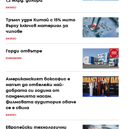
1,2 млрд. долара
БИЗНЕС
Тръмп удря Китай с 15% мито
върху ключов материал за
чипове
БИЗНЕС
Горди отвътре
КОМПАНИИ
Американският боксофис е
напът да отбележи най-
добрата си година от
пандемията насам.
Филмовата аудитория обаче
се е свила
БИЗНЕС
Европейски технологични