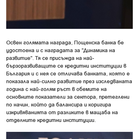
Освен голямата награда, Пощенска банка бе
удостоена и с наградата за "Динамика на
развитие". Тя се присъжда на най-
бързоразвиващите се кредитни институции в
България и с нея се отличава банката, която е
показала най-силно развитие през изследваната
година с най-голям ръст в обемите на
основните показатели за сектора, претеглени
по начин, който да балансира и коригира
изкривяванията от разликите в мащаба на
отделните кредитни институции.