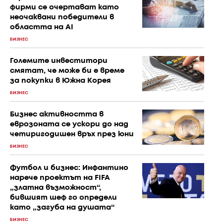
фирми се очертават като
неочаквани победители в
областта на AI
БИЗНЕС
Големите инвеститори
смятат, че може би е време
за покупки в Южна Корея
БИЗНЕС
Бизнес активността в
еврозоната се ускори до над
четиригодишен връх през юни
БИЗНЕС
Футбол и бизнес: Инфантино
нарече проектът на FIFA
„златна възможност“,
бившият шеф го определи
като „загуба на душата“
БИЗНЕС