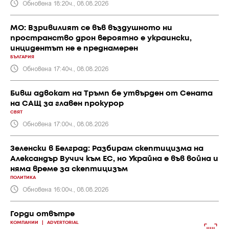
Обновена 18:20ч., 08.08.2026
МО: Взривилият се във въздушното ни
пространство дрон вероятно е украински,
инцидентът не е преднамерен
БЪЛГАРИЯ
Обновена 17:40ч., 08.08.2026
Бивш адвокат на Тръмп бе утвърден от Сената
на САЩ за главен прокурор
СВЯТ
Обновена 17:00ч., 08.08.2026
Зеленски в Белград: Разбирам скептицизма на
Александър Вучич към ЕС, но Украйна е във война и
няма време за скептицизъм
ПОЛИТИКА
Обновена 16:00ч., 08.08.2026
Горди отвътре
КОМПАНИИ
|
ADVERTORIAL