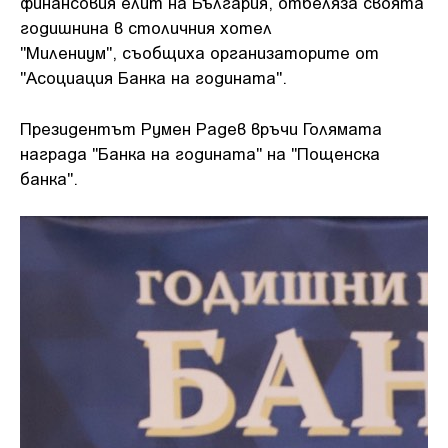
финансовия елит на България, отбеляза своята
годишнина в столичния хотел
"Милениум", съобщиха организаторите от
"Асоциация Банка на годината".
Президентът Румен Радев връчи Голямата
награда "Банка на годината" на "Пощенска
банка".