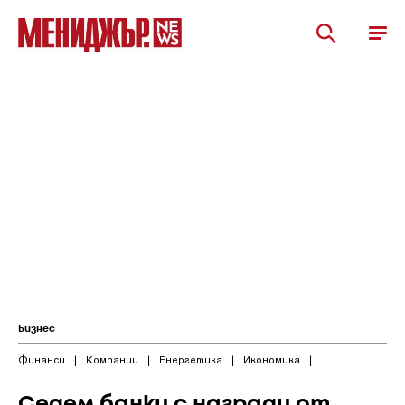
Бизнес
Финанси
|
Компании
|
Енергетика
|
Икономика
|
Седем банки с награди от