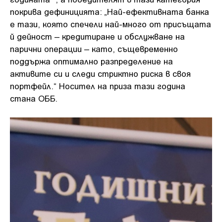
покрива дефиницията: „Най-ефективната банка
е тази, която спечели най-много от присъщата
й дейност – кредитиране и обслужване на
парични операции – като, същевременно
поддържа оптимално разпределение на
активите си и следи стриктно риска в своя
портфейл.“ Носител на приза тази година
стана ОББ.