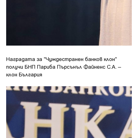
Наградата за "Чуждестранен банков клон"
получи БНП Париба Пърсънъл Файненс С.А. –
клон България