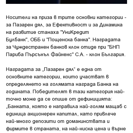
Носители на приза в трите основни категории -
за Пазарен дял, за Ефективност и за Динамика
на развитие станаха "УниКредит
Булбанк", ОББ и "Пощенска банка". Наградата
за Чуждестранен банков клон отиде при "БНП
Париба Пърсънъл Файненс" С.А. - клон България.
Наградата за „Пазарен дял“ е една от
основните категории, които участват в
определянето на голямата награда Банка на
годината. Победителят в тази категория най-
точно може да се опише от дефиницията:
„Банката, която е направила най-голям мащаб с
единица акционерен капитал, като привлече
най-много депозити от домакинствата и
фирмите в страната, на най-ниска цена и върне