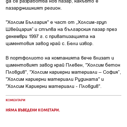
да се разработва нов пазар, какъвто е
пазарджишкият регион.
"Холсим България" е част от „Холсим-груп
Швейцария” и стъпва на българския пазар през
декември 1997 г. с приватизацията на
циментовия завод край с. Бели извор.
В портфолиото на компанията вече влизат и
циментовият завод край Плевен, "Холсим бетон
Пловдив", "Холсим кариерни материали – София”,
"Холсим кариерни материали Рудината" и
"Холсим Кариерни материали - Пловдив".
КОМЕНТАРИ
НЯМА ВЪВЕДЕНИ КОМЕТАРИ.