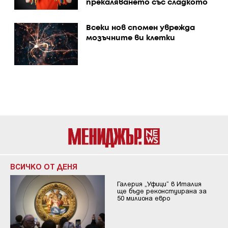
прекаляването със сладкото
Всеки нов спомен уврежда
мозъчните ви клетки
ВСИЧКО ОТ ДЕНЯ
Галерия „Уфици“ в Италия
ще бъде реконстуирана за
50 милиона евро