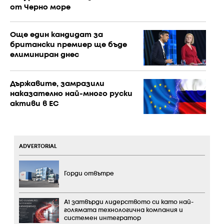
от Черно море
Още един кандидат за
британски премиер ще бъде
елиминиран днес
Държавите, замразили
наказателно най-много руски
активи в ЕС
ADVERTORIAL
Горди отвътре
А1 затвърди лидерството си като най-
голямата технологична компания и
системен интегратор