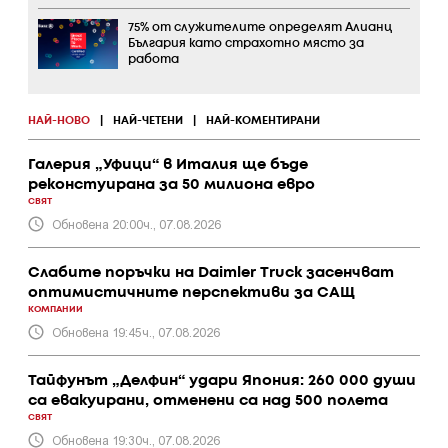
75% от служителите определят Алианц
България като страхотно място за
работа
НАЙ-НОВО
|
НАЙ-ЧЕТЕНИ
|
НАЙ-КОМЕНТИРАНИ
Галерия „Уфици“ в Италия ще бъде
реконстуирана за 50 милиона евро
СВЯТ
Обновена 20:00ч., 07.08.2026
Слабите поръчки на Daimler Truck засенчват
оптимистичните перспективи за САЩ
КОМПАНИИ
Обновена 19:45ч., 07.08.2026
Тайфунът „Делфин“ удари Япония: 260 000 души
са евакуирани, отменени са над 500 полета
СВЯТ
Обновена 19:30ч., 07.08.2026