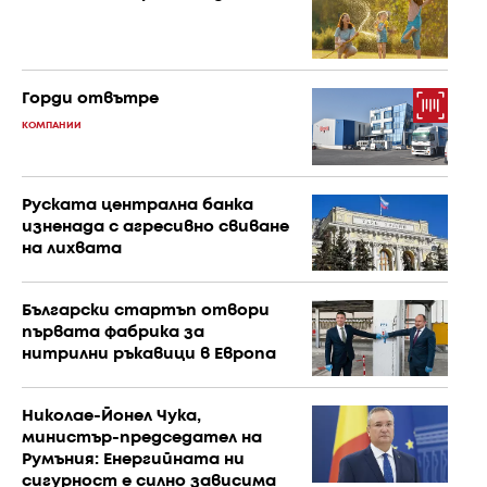
Горди отвътре
КОМПАНИИ
Руската централна банка
изненада с агресивно свиване
на лихвата
Български стартъп отвори
първата фабрика за
нитрилни ръкавици в Европа
Николае-Йонел Чука,
министър-председател на
Румъния: Енергийната ни
сигурност е силно зависима