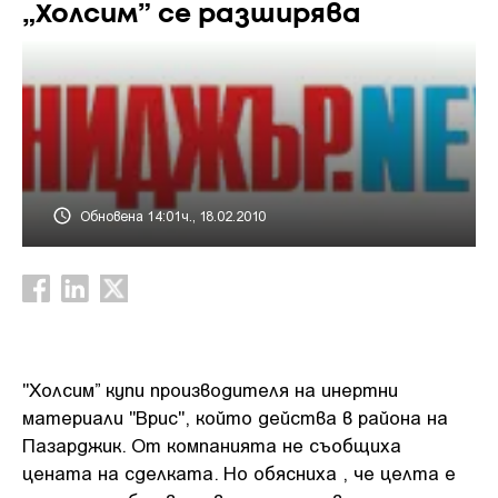
„Холсим” се разширява
Обновена 14:01ч., 18.02.2010
"Холсим” купи производителя на инертни
материали "Врис", който действа в района на
Пазарджик. От компанията не съобщиха
цената на сделката. Но обясниха , че целта е