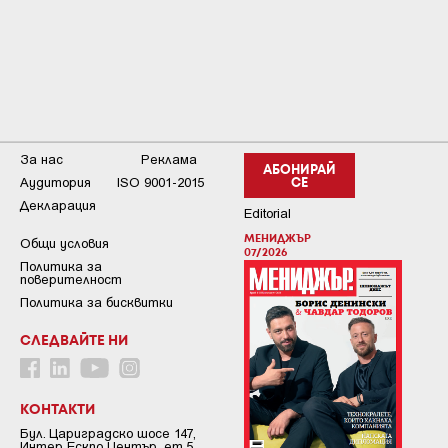
За нас
Реклама
АБОНИРАЙ
Аудитория
ISO 9001-2015
СЕ
Декларация
Editorial
МЕНИДЖЪР
Общи условия
07/2026
Пoлитикa зa
пoвepитeлнocт
Политика за бисквитки
СЛЕДВАЙТЕ НИ
КОНТАКТИ
Бул. Цариградско шосе 147,
Интер Ескпо Център, ет.5